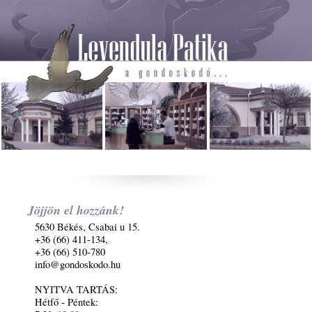
Jöjjön el hozzánk!
5630 Békés, Csabai u 15.
+36 (66) 411-134,
+36 (66) 510-780
info@gondoskodo.hu
NYITVA TARTÁS:
Hétfő - Péntek: