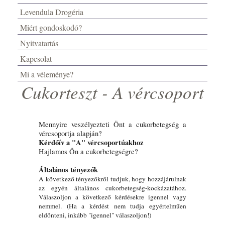
Levendula Drogéria
Miért gondoskodó?
Nyitvatartás
Kapcsolat
Mi a véleménye?
Cukorteszt - A vércsoport
Mennyire veszélyezteti Önt a cukorbetegség a
vércsoportja alapján?
Kérdőív a "A" vércsoportúakhoz
Hajlamos Ön a cukorbetegségre?
Általános tényezők
A következő tényezőkről tudjuk, hogy hozzájárulnak
az egyén általános cukorbetegség-kockázatához.
Válaszoljon a következő kérdésekre igennel vagy
nemmel. (Ha a kérdést nem tudja egyértelműen
eldönteni, inkább "igennel" válaszoljon!)