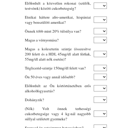
Előfordult a közvetlen rokonai (szülők,
testvérek) között cukorbetegség?
Etnikai háttere afro-amerikai, hispániai
vagy benszülött amerikai?
Önnek több mint 20% túlsúlya van?
Magas a vérnyomása?
Magas a koleszterin szintje (összesítve
200 felett és a HDL 45mg/dl alatt férfiak,
55mg/dl alatt nők esetén)?
Triglicerid-szintje 150mg/dl felett van?
Ön 50 éves vagy annál idősebb?
Előfordult az Ön kórtörténetében erős
alkoholfogyasztás?
Dohányzik?
(Nők) Volt önnek terhességi
cukorbetegsége vagy 4 kg-nál nagyobb
súllyal született gyermeke?
Szenved ön autoimmun betegségben?