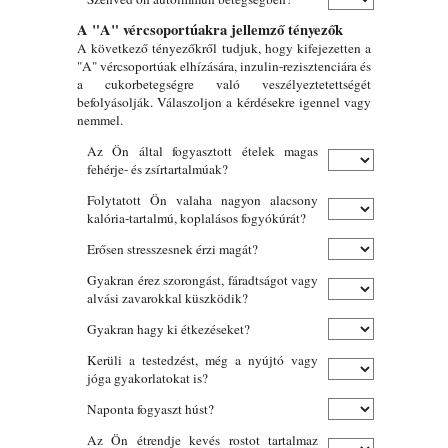
A "A" vércsoportúakra jellemző tényezők
A következő tényezőkről tudjuk, hogy kifejezetten a
"A" vércsoportúak elhízására, inzulin-rezisztenciára és
a cukorbetegségre való veszélyeztetettségét
befolyásolják. Válaszoljon a kérdésekre igennel vagy
nemmel.
Az Ön által fogyasztott ételek magas
fehérje- és zsírtartalmúak?
Folytatott Ön valaha nagyon alacsony
kalória-tartalmú, koplalásos fogyókúrát?
Erősen stresszesnek érzi magát?
Gyakran érez szorongást, fáradtságot vagy
alvási zavarokkal küszködik?
Gyakran hagy ki étkezéseket?
Kerüli a testedzést, még a nyújtó vagy
jóga gyakorlatokat is?
Naponta fogyaszt húst?
Az Ön étrendje kevés rostot tartalmaz