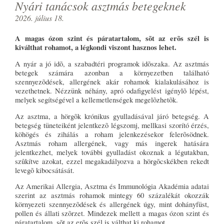
Nyári tanácsok asztmás betegeknek
2026. július 18.
A magas ózon szint és páratartalom, sõt az erõs szél is
kiválthat rohamot, a légkondi viszont hasznos lehet.
A nyár a jó idõ, a szabadtéri programok idõszaka. Az asztmás
betegek számára azonban a környezetben található
szennyezõdések, allergének akár rohamok kialakulásához is
vezethetnek. Nézzünk néhány, apró odafigyelést igénylõ lépést,
melyek segítségével a kellemetlenségek megelõzhetõk.
Az asztma, a hörgõk krónikus gyulladásával járó betegség. A
betegség tüneteiként jelentkezõ légszomj, mellkasi szorító érzés,
köhögés és zihálás a roham jelenkezésekor felerõsödnek.
Asztmás roham allergének, vagy más ingerek hatására
jelentkezhet, melyek további gyulladást okoznak a légutakban,
szûkítve azokat, ezzel megakadályozva a hörgõcskékben rekedt
levegõ kibocsátását.
Az Amerikai Allergia, Asztma és Immunológia Akadémia adatai
szerint az asztmás rohamok mintegy 60 százalékát okozzák
környezeti szennyezõdések és allergének úgy, mint dohányfüst,
pollen és állati szõrzet. Mindezek mellett a magas ózon szint és
páratartalom, sõt az erõs szél is válthat ki rohamot.