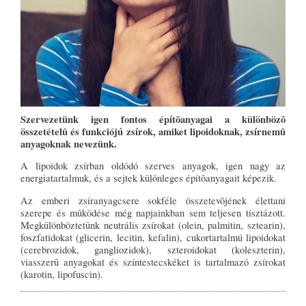
Szervezetünk igen fontos építõanyagai a különbözõ
összetételû és funkciójú zsírok, amiket lipoidoknak, zsírnemû
anyagoknak nevezünk.
A lipoidok zsírban oldódó szerves anyagok, igen nagy az
energiatartalmuk, és a sejtek különleges építõanyagait képezik.
Az emberi zsíranyagcsere sokféle összetevõjének élettani
szerepe és mûködése még napjainkban sem teljesen tisztázott.
Megkülönböztetünk neutrális zsírokat (olein, palmitin, sztearin),
foszfatidokat (glicerin, lecitin, kefalin), cukortartalmú lipoidokat
(cerebrozidok, gangliozidok), szteroidokat (koleszterin),
viasszerû anyagokat és színtestecskéket is tartalmazó zsírokat
(karotin, lipofuscin).