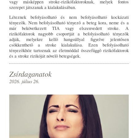
vagy másképpen stroke-rizikófaktoroknak, melyek fontos
szerepet játszanak a kialakulásában.
Léteznek befolyásolható és nem befolyásolható kockázati
tényezõk. Nem befolyásolható tényezõ a beteg kora, neme és a
már bekövetkezett TIA vagy elszenvedett stroke. A
rizikófaktorok nagyobb csoportját a befolyásolható tényezõk
adják, melyekre kellõ hangsúllyal figyelve jelentõsen
csökkenthetõ a stroke kialakulása. Ezen befolyásolható
tényezõkhöz tartoznak az életmóddal összefüggõ rizikófaktorok
és a stroke rizikóját növelõ betegségek.
Zsírdaganatok
2026. július 26.