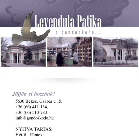
Jöjjön el hozzánk!
5630 Békés, Csabai u 15.
+36 (66) 411-134,
+36 (66) 510-780
info@gondoskodo.hu
NYITVA TARTÁS:
Hétfő - Péntek: