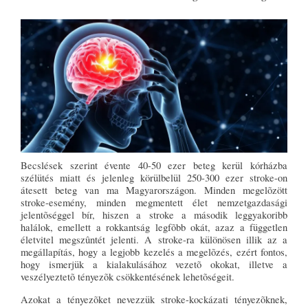
Becslések szerint évente 40-50 ezer beteg kerül kórházba
szélütés miatt és jelenleg körülbelül 250-300 ezer stroke-on
átesett beteg van ma Magyarországon. Minden megelõzött
stroke-esemény, minden megmentett élet nemzetgazdasági
jelentõséggel bír, hiszen a stroke a második leggyakoribb
halálok, emellett a rokkantság legfõbb okát, azaz a független
életvitel megszûntét jelenti. A stroke-ra különösen illik az a
megállapítás, hogy a legjobb kezelés a megelõzés, ezért fontos,
hogy ismerjük a kialakulásához vezetõ okokat, illetve a
veszélyeztetõ tényezõk csökkentésének lehetõségeit.
Azokat a tényezõket nevezzük stroke-kockázati tényezõknek,