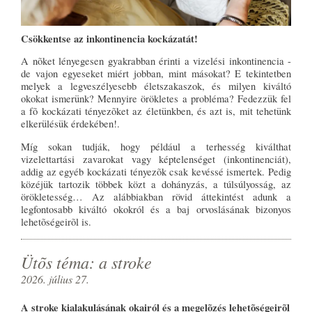
Csökkentse az inkontinencia kockázatát!
A nõket lényegesen gyakrabban érinti a vizelési inkontinencia -
de vajon egyeseket miért jobban, mint másokat? E tekintetben
melyek a legveszélyesebb életszakaszok, és milyen kiváltó
okokat ismerünk? Mennyire örökletes a probléma? Fedezzük fel
a fõ kockázati tényezõket az életünkben, és azt is, mit tehetünk
elkerülésük érdekében!.
Míg sokan tudják, hogy például a terhesség kiválthat
vizelettartási zavarokat vagy képtelenséget (inkontinenciát),
addig az egyéb kockázati tényezõk csak kevéssé ismertek. Pedig
közéjük tartozik többek közt a dohányzás, a túlsúlyosság, az
örökletesség… Az alábbiakban rövid áttekintést adunk a
legfontosabb kiváltó okokról és a baj orvoslásának bizonyos
lehetõségeirõl is.
Ütõs téma: a stroke
2026. július 27.
A stroke kialakulásának okairól és a megelõzés lehetõségeirõl