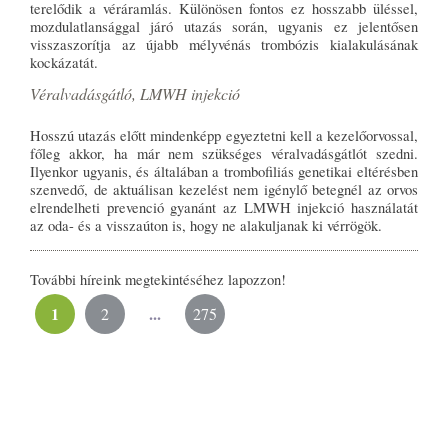
terelődik a véráramlás. Különösen fontos ez hosszabb üléssel,
mozdulatlansággal járó utazás során, ugyanis ez jelentősen
visszaszorítja az újabb mélyvénás trombózis kialakulásának
kockázatát.
Véralvadásgátló, LMWH injekció
Hosszú utazás előtt mindenképp egyeztetni kell a kezelőorvossal,
főleg akkor, ha már nem szükséges véralvadásgátlót szedni.
Ilyenkor ugyanis, és általában a trombofiliás genetikai eltérésben
szenvedő, de aktuálisan kezelést nem igénylő betegnél az orvos
elrendelheti prevenció gyanánt az LMWH injekció használatát
az oda- és a visszaúton is, hogy ne alakuljanak ki vérrögök.
További híreink megtekintéséhez lapozzon!
1
...
2
275