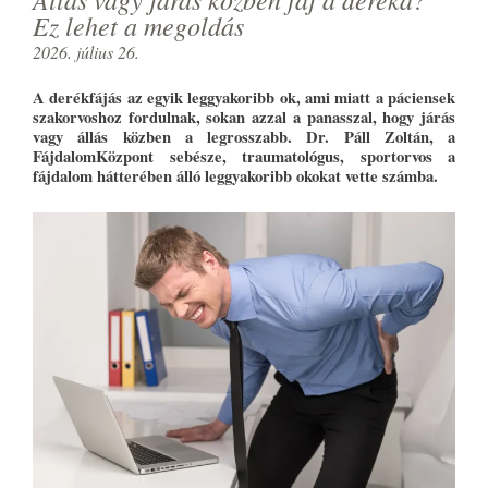
Ez lehet a megoldás
2026. július 26.
A derékfájás az egyik leggyakoribb ok, ami miatt a páciensek
szakorvoshoz fordulnak, sokan azzal a panasszal, hogy járás
vagy állás közben a legrosszabb. Dr. Páll Zoltán, a
FájdalomKözpont sebésze, traumatológus, sportorvos a
fájdalom hátterében álló leggyakoribb okokat vette számba.