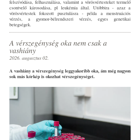
felszívódása, felhasználása, valamint a vörösvértesteket termelő
csontvelő károsodása, pl leukémia által. Utóbbira - azaz a
vörösvértestek fokozott pusztulásra - példa a menstruációs
vérzés, a gyomor-bélrendszeri vérzés, egyes genetikai
betegségek.
A vérszegénység oka nem csak a
vashiány
2026. augusztus 02.
A vashiány a vérszegénység leggyakoribb oka, ám még nagyon
sok más kórkép is okozhat vérszegénységet.