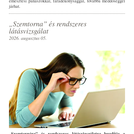
emésztési panaszokkal, fáradékonysággal, továbbá meddőséggel
járhat.
„Szemtorna” és rendszeres
látásvizsgálat
2026. augusztus 05.
„Szemtornára” és rendszeres látásvizsgálatra buzdítja a