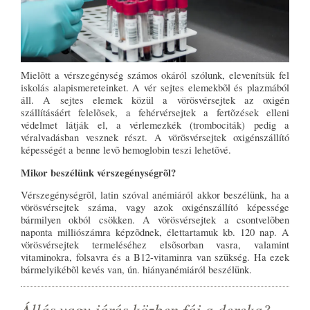
Mielõtt a vérszegénység számos okáról szólunk, elevenítsük fel
iskolás alapismereteinket. A vér sejtes elemekbõl és plazmából
áll. A sejtes elemek közül a vörösvérsejtek az oxigén
szállításáért felelõsek, a fehérvérsejtek a fertõzések elleni
védelmet látják el, a vérlemezkék (trombociták) pedig a
véralvadásban vesznek részt. A vörösvérsejtek oxigénszállító
képességét a benne levõ hemoglobin teszi lehetõvé.
Mikor beszélünk vérszegénységrõl?
Vérszegénységrõl, latin szóval anémiáról akkor beszélünk, ha a
vörösvérsejtek száma, vagy azok oxigénszállító képessége
bármilyen okból csökken. A vörösvérsejtek a csontvelõben
naponta milliószámra képzõdnek, élettartamuk kb. 120 nap. A
vörösvérsejtek termeléséhez elsõsorban vasra, valamint
vitaminokra, folsavra és a B12-vitaminra van szükség. Ha ezek
bármelyikébõl kevés van, ún. hiányanémiáról beszélünk.
Állás vagy járás közben fáj a dereka?