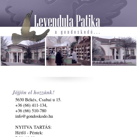
Jöjjön el hozzánk!
5630 Békés, Csabai u 15.
+36 (66) 411-134,
+36 (66) 510-780
info@gondoskodo.hu
NYITVA TARTÁS:
Hétfő - Péntek: