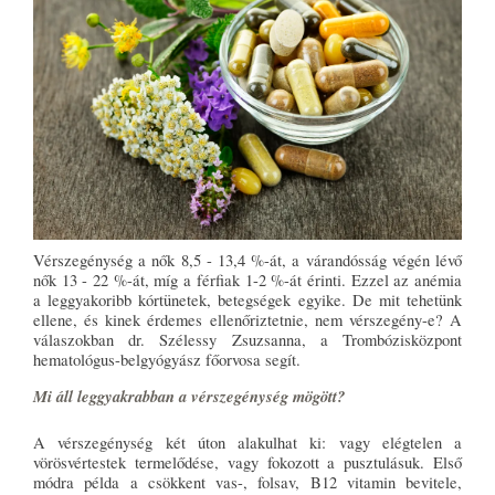
Vérszegénység a nők 8,5 - 13,4 %-át, a várandósság végén lévő
nők 13 - 22 %-át, míg a férfiak 1-2 %-át érinti. Ezzel az anémia
a leggyakoribb kórtünetek, betegségek egyike. De mit tehetünk
ellene, és kinek érdemes ellenőriztetnie, nem vérszegény-e? A
válaszokban dr. Szélessy Zsuzsanna, a Trombózisközpont
hematológus-belgyógyász főorvosa segít.
Mi áll leggyakrabban a vérszegénység mögött?
A vérszegénység két úton alakulhat ki: vagy elégtelen a
vörösvértestek termelődése, vagy fokozott a pusztulásuk. Első
módra példa a csökkent vas-, folsav, B12 vitamin bevitele,