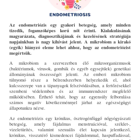
Az endometriózis egy gyakori betegség, amely minden
tizedik, fogamzóképes korú nőt érinti. Kialakulásának
magyarázata, diagnosztikájának és kezelésének stratégiája
napjainkban is nagy kihívást jelent. A mikrobiom a kirakó
(egyik) hiányzó eleme lehet ahhoz, hogy az endometriózist
megértsük.
A mikrobiom a szervezetben élő mikroorganizmusok
(baktériumok, vírusok, gombák és egyéb egysejtűek) genetikai
állományának összességét jelenti. Az emberi mikrobiom
túlnyomó része a bélrendszerben helyezkedik el, ahol
kulcsszerepe van a tápanyagok felszívódásában, a fertőzésekkel
szembeni védelemben és az immunrendszer megfelelő
működésében. Érthető tehát, hogy az egyensúly felborulása
számos negatív következménnyel járhat az egészségügyi
állapotunkra nézve.
Az endometriózis egy krónikus, ösztrogénfüggő nőgyógyászati
betegség, amely fájdalmas menstruációval, széklet-,
vizeletürítés, valamint szexuális élet kapcsán jelentkező,
krónikus, visszatérő kismedencei fájdalommal, haspuffadással,