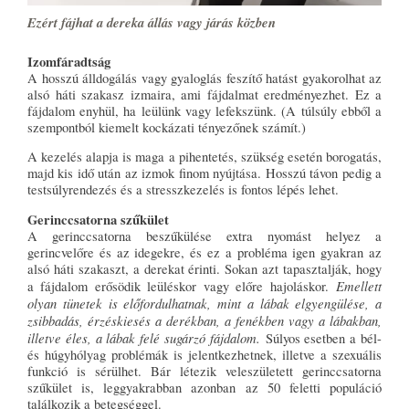
Ezért fájhat a dereka állás vagy járás közben
Izomfáradtság
A hosszú álldogálás vagy gyaloglás feszítő hatást gyakorolhat az
alsó háti szakasz izmaira, ami fájdalmat eredményezhet. Ez a
fájdalom enyhül, ha leülünk vagy lefekszünk. (A túlsúly ebből a
szempontból kiemelt kockázati tényezőnek számít.)
A kezelés alapja is maga a pihentetés, szükség esetén borogatás,
majd kis idő után az izmok finom nyújtása. Hosszú távon pedig a
testsúlyrendezés és a stresszkezelés is fontos lépés lehet.
Gerinccsatorna szűkület
A gerinccsatorna beszűkülése extra nyomást helyez a
gerincvelőre és az idegekre, és ez a probléma igen gyakran az
alsó háti szakaszt, a derekat érinti. Sokan azt tapasztalják, hogy
Emellett
a fájdalom erősödik leüléskor vagy előre hajoláskor.
olyan tünetek is előfordulhatnak, mint a lábak elgyengülése, a
zsibbadás, érzéskiesés a derékban, a fenékben vagy a lábakban,
illetve éles, a lábak felé sugárzó fájdalom.
Súlyos esetben a bél-
és húgyhólyag problémák is jelentkezhetnek, illetve a szexuális
funkció is sérülhet. Bár létezik veleszületett gerinccsatorna
szűkület is, leggyakrabban azonban az 50 feletti populáció
találkozik a betegséggel.