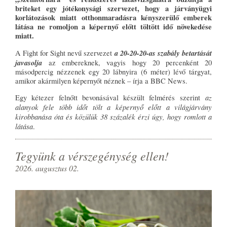
briteket egy jótékonysági szervezet, hogy a járványügyi
korlátozások miatt otthonmaradásra kényszerülő emberek
látása ne romoljon a képernyő előtt töltött idő növekedése
miatt.
a 20-20-20-as szabály betartását
A Fight for Sight nevű szervezet
javasolja
az embereknek, vagyis hogy 20 percenként 20
másodpercig nézzenek egy 20 lábnyira (6 méter) lévő tárgyat,
amikor akármilyen képernyőt néznek – írja a BBC News.
az
Egy kétezer felnőtt bevonásával készült felmérés szerint
alanyok fele több időt tölt a képernyő előtt a világjárvány
kirobbanása óta és közülük 38 százalék érzi úgy, hogy romlott a
látása
.
Tegyünk a vérszegénység ellen!
2026. augusztus 02.