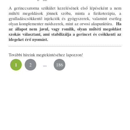
A gerinccsatorna szűkület kezelésének első lépéseként a nem
műtéti megoldások jönnek szóba, minta a fizikoterápia, a
gyulladáscsökkentő injekciók és gyógyszerek, valamint esetleg
Ha
olyan komplementer módszerek, mint az orvosi akupunktúra.
az állapot nem javul, vagy romlik, olyan műtéti megoldást
szokás választani, ami stabilizálja a gerincet és csökkenti az
idegeket érő nyomást.
További híreink megtekintéséhez lapozzon!
1
...
2
186