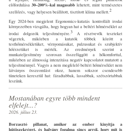
30–200%-kal magasabb
előfordulása
lehetett, mint természetes
2
szellőzés, vagy helyesen beállított, tisztított klíma mellett.
Egy 2024-ben megjelent Ergonomics-kutatás kontrollált irodai
környezetben vizsgálta, hogy hogyan hat a beltéri hőmérséklet az
3
irodai dolgozók teljesítményére.
A résztvevők teszteket
végeztek, miközben a kutatók többek között a
testhőmérsékletüket, vérnyomásukat, pulzusukat és szubjektív
hőérzetüket is mérték. Az eredmények szerint a
munkateljesítmény szorosan összefüggött a hőkomforttal,
miközben az álmosság intenzitása negatív kapcsolatot mutatott a
teljesítménnyel. Vagyis a nem megfelelő beltéri hőmérséklet nem
látványos összeomlást okoz, hanem sokszor csendesebb
tüneteken keresztül hat: fáradtabbak, lassabbak, szétszórtabbak
leszünk.
Mostanában egyre több mindent
elfelejt...?
2026. július 23.
Borzasztó pillanat, amikor az ember kinyitja a
hûtõszekrényt, és halvány fogalma sincs arról, hogy mit is