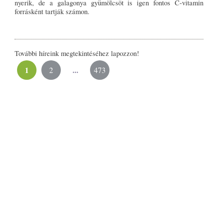
nyerik, de a galagonya gyümölcsöt is igen fontos C-vitamin
forrásként tartják számon.
További híreink megtekintéséhez lapozzon!
1
...
2
473