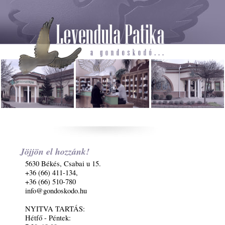
Jöjjön el hozzánk!
5630 Békés, Csabai u 15.
+36 (66) 411-134,
+36 (66) 510-780
info@gondoskodo.hu
NYITVA TARTÁS:
Hétfő - Péntek: