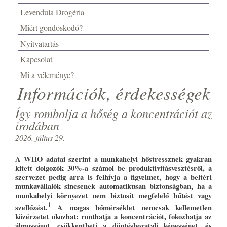
Levendula Drogéria
Miért gondoskodó?
Nyitvatartás
Kapcsolat
Mi a véleménye?
Információk, érdekességek
Így rombolja a hőség a koncentrációt az
irodában
2026. július 29.
A WHO adatai szerint a munkahelyi hőstressznek gyakran
kitett dolgozók 30%-a számol be produktivitásvesztésről, a
szervezet pedig arra is felhívja a figyelmet, hogy a beltéri
munkavállalók sincsenek automatikusan biztonságban, ha a
munkahelyi környezet nem biztosít megfelelő hűtést vagy
1
szellőzést.
A magas hőmérséklet nemcsak kellemetlen
közérzetet okozhat: ronthatja a koncentrációt, fokozhatja az
álmosságot, csökkentheti a döntéshozatali képességet, és