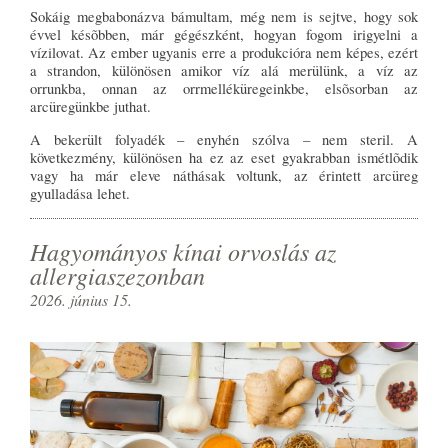
Sokáig megbabonázva bámultam, még nem is sejtve, hogy sok
évvel késõbben, már gégészként, hogyan fogom irigyelni a
vízilovat. Az ember ugyanis erre a produkcióra nem képes, ezért
a strandon, különösen amikor víz alá merülünk, a víz az
orrunkba, onnan az orrmelléküregeinkbe, elsõsorban az
arcüregünkbe juthat.
A bekerült folyadék – enyhén szólva – nem steril. A
következmény, különösen ha ez az eset gyakrabban ismétlõdik
vagy ha már eleve náthásak voltunk, az érintett arcüreg
gyulladása lehet.
Hagyományos kínai orvoslás az
allergiaszezonban
2026. június 15.