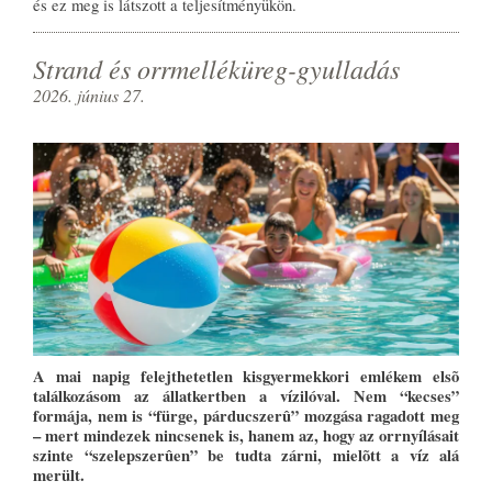
és ez meg is látszott a teljesítményükön.
Strand és orrmelléküreg-gyulladás
2026. június 27.
A mai napig felejthetetlen kisgyermekkori emlékem elsõ
találkozásom az állatkertben a vízilóval. Nem “kecses”
formája, nem is “fürge, párducszerû” mozgása ragadott meg
– mert mindezek nincsenek is, hanem az, hogy az orrnyílásait
szinte “szelepszerûen” be tudta zárni, mielõtt a víz alá
merült.