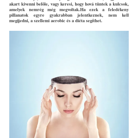
akart kivenni belõle, vagy keresi, hogy hová tûntek a kulcsok,
amelyek nemrég még megvoltak.Ha ezek a feledékeny
pillanatok egyre gyakrabban jelentkeznek, nem kell
megijedni, a szellemi aerobic és a diéta segíthet.