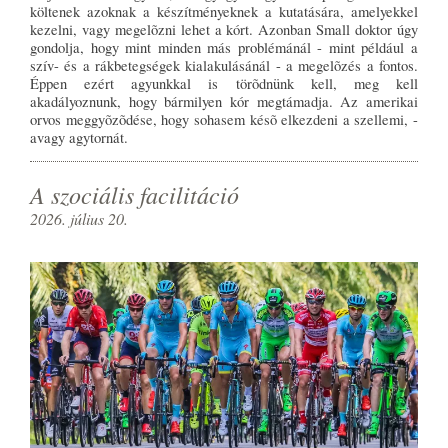
költenek azoknak a készítményeknek a kutatására, amelyekkel
kezelni, vagy megelõzni lehet a kórt. Azonban Small doktor úgy
gondolja, hogy mint minden más problémánál - mint például a
szív- és a rákbetegségek kialakulásánál - a megelõzés a fontos.
Éppen ezért agyunkkal is törõdnünk kell, meg kell
akadályoznunk, hogy bármilyen kór megtámadja. Az amerikai
orvos meggyõzõdése, hogy sohasem késõ elkezdeni a szellemi, -
avagy agytornát.
A szociális facilitáció
2026. július 20.