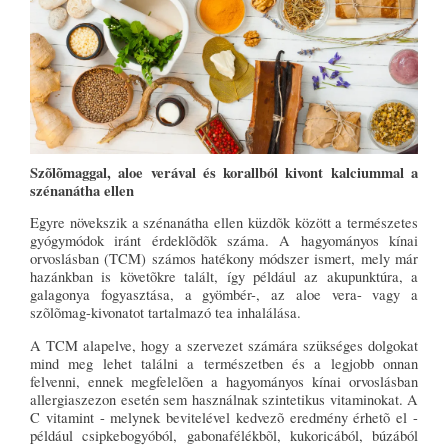
Szõlõmaggal, aloe verával és korallból kivont kalciummal a
szénanátha ellen
Egyre növekszik a szénanátha ellen küzdõk között a természetes
gyógymódok iránt érdeklõdõk száma. A hagyományos kínai
orvoslásban (TCM) számos hatékony módszer ismert, mely már
hazánkban is követõkre talált, így például az akupunktúra, a
galagonya fogyasztása, a gyömbér-, az aloe vera- vagy a
szõlõmag-kivonatot tartalmazó tea inhalálása.
A TCM alapelve, hogy a szervezet számára szükséges dolgokat
mind meg lehet találni a természetben és a legjobb onnan
felvenni, ennek megfelelõen a hagyományos kínai orvoslásban
allergiaszezon esetén sem használnak szintetikus vitaminokat. A
C vitamint - melynek bevitelével kedvezõ eredmény érhetõ el -
például csipkebogyóból, gabonafélékbõl, kukoricából, búzából