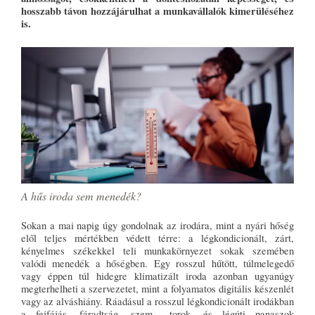
hosszabb távon hozzájárulhat a munkavállalók kimerüléséhez
is.
A hűs iroda sem menedék?
Sokan a mai napig úgy gondolnak az irodára, mint a nyári hőség
elől teljes mértékben védett térre: a légkondicionált, zárt,
kényelmes székekkel teli munkakörnyezet sokak szemében
valódi menedék a hőségben. Egy rosszul hűtött, túlmelegedő
vagy éppen túl hidegre klimatizált iroda azonban ugyanúgy
megterhelheti a szervezetet, mint a folyamatos digitális készenlét
vagy az alváshiány. Ráadásul a rosszul légkondicionált irodákban
a fejfájás, fáradtság, szem-, torok- és légúti panaszok