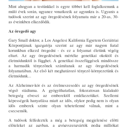
Mint ahogyan a testünkkel is egyre többet kell foglalkoznunk a
múló évek során, ugyanez vonatkozik az agyunkra is. Ugyanis a
tudósok szerint az agy öregedésének folyamata már a 20-as, 30-
as éveinkben elkezdõdik.
Az öregedõ agy
Gary Small doktor, a Los Angelesi Kalifornia Egyetem Geriátriai
Központjának igazgatója szerint az agy már nagyon fiatal
korunkban elkezd öregedni - és ez a folyamat életünk végéig
eltart. Az agy öregedésének mértéke genetikai okoktól és
életmódunktól is függhet. A genetikai összefüggések mindössze
a harmadik tényezõnek számítanak az agy öregedésének
folyamatában. Az elsõ két meghatározó tényezõ környezetünk és
életmódunk...
Az Alzheimer-kór és az érelmeszesedés az agy öregedésének
végsõ stádiuma. A gyógyíthatatlan, fokozatosan kialakuló
betegség elveszi az emberektõl emlékezetüket. Szellemi
képességeik hanyatlása miatt az idõs, olykor pedig nem is olyan
idõs emberek szinte olyan tehetetlenné válnak, mint a
csecsemõk.
A tudósok felfedezték a még a betegség megjelenése elõtti
elõjeleket az agyban, a gyógyszergyártók pedig milliókat