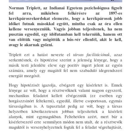
Norman Triplett, az Indianai Egyetem pszichológusa figyelt
fel arra, miközben felkérésre az 1897-es
kerékpárosrekordokat elemezte, hogy a kerékpárosok jobb
időket futnak másokkal együtt, mintha csak az óra ellen
kellene versenyezniük. Vagyis jobban teljesítenek, ha nem
pusztán egyedül, egy időfutamban kell tekerniük, hanem ott
van előttük vagy mögöttük a hús-vér ellenfél, akit le kell,
avagy le akarnak győzni.
társas facilitációnak
Triplett ezt a hatást nevezte el
, azaz
serkentésnek, és hipotézise szerint a jelenség lényege, hogy a
másik testi jelenléte eleve egy pozitív ingert jelent az egyén
számára, amely egy magától fel nem szabaduló idegrendszeri
energiát mozgósít.
Hogy hipotézisét igazolja, elvégzett egy kísérletet is. Ennek
lényege az volt, hogy a résztvevőknek valami nagyon egyszerű,
mechanikus feladatot kellett elvégezniük (ez esetben egy
horgászzsinórt feltekerni), egyedül, illetve csoportosan, egymás
társaságában is. A tapasztalat pedig az volt, hogy a társas
helyzetben következetesen jobban teljesítettek a kísérleti
alanyok, mint egymagukban. Feltehetően azért, mert bár a
kísérletvezető erre semmilyen módon nem utalt, de a résztvevők
maguktól is versenyhelyzetnek fogták fel a feladat végrehajtását,