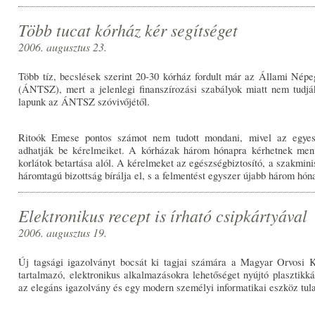
Több tucat kórház kér segítséget
2006. augusztus 23.
Több tíz, becslések szerint 20-30 kórház fordult már az Állami Népe
(ÁNTSZ), mert a jelenlegi finanszírozási szabályok miatt nem tudják
lapunk az ÁNTSZ szóvivőjétől.
Ritoók Emese pontos számot nem tudott mondani, mivel az egyes
adhatják be kérelmeiket. A kórházak három hónapra kérhetnek ment
korlátok betartása alól. A kérelmeket az egészségbiztosító, a szakmin
háromtagú bizottság bírálja el, s a felmentést egyszer újabb három hó
Elektronikus recept is írható csipkártyával
2006. augusztus 19.
Új tagsági igazolványt bocsát ki tagjai számára a Magyar Orvosi
tartalmazó, elektronikus alkalmazásokra lehetőséget nyújtó plasztikk
az elegáns igazolvány és egy modern személyi informatikai eszköz tula