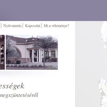
Nyitvatartás
Kapcsolat
Mi a véleménye?
ességek
megszüntetéséről