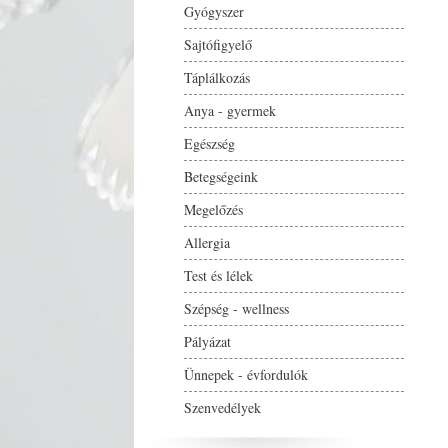
Gyógyszer
Sajtófigyelő
Táplálkozás
Anya - gyermek
Egészség
Betegségeink
Megelőzés
Allergia
Test és lélek
Szépség - wellness
Pályázat
Ünnepek - évfordulók
Szenvedélyek