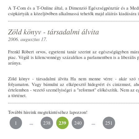
A T-Com és a T-Online által, a Dimenzió Egészségpénztár és a Medi
csipkártyák a közeljövőben alkalmassá tehetők majd aláírás kiadására i
Zöld könyv - társadalmi álvita
2006. augusztus 17.
Frenkl Róbert orvos, egyetemi tanár szerint az egészségügyben már
piac. Végül is kilencvennégy százalékos a parlamentben is a liberális 
aránya.
Zöld könyv - társadalmi álvita Ha nem menne vérre - akár szó s
folyamaton. Vagy bámulni az elképesztő hidegvért és cinizmust, aho
értelemben - vezető személyiségei a "reformot" előkészítik. Nem az eg
a történet.
További híreink megtekintéséhez lapozzon!
...
239
...
1
238
240
251