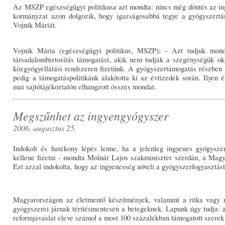
Az MSZP egészségügyi politikusa azt mondta: nincs még döntés az i
kormányzat azon dolgozik, hogy igazságosabbá tegye a gyógyszertám
Vojnik Máriát.
Vojnik Mária (egészségügyi politikus, MSZP): - Azt tudjuk mo
társadalombiztosítás támogatást, akik nem tudják a szegénységük oká
közgyógyellátási rendszeren fizetünk. A gyógyszertámogatás részben t
pedig a támogatáspolitikánk alakította ki az évtizedek során. Ilyen
mai sajtótájékoztatón elhangzott összes mondat.
Megszűnhet az ingyengyógyszer
2006. augusztus 25.
Indokolt és hatékony lépés lenne, ha a jelenleg ingyenes gyógyszere
kellene fizetni - mondta Molnár Lajos szakminiszter szerdán, a Mag
Ezt azzal indokolta, hogy az ingyenesség növeli a gyógyszerfogyasztást
Magyarországon az életmentő készítmények, valamint a ritka vagy na
gyógyszerei járnak térítésmentesen a betegeknek. Lapunk úgy tudja: 
reformjavaslat eleve számol a most 100 százalékban támogatott szerek f