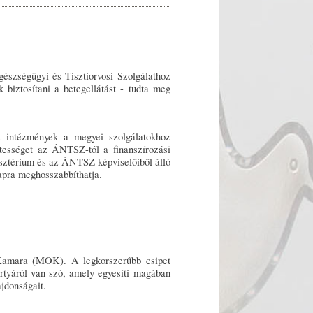
gészségügyi és Tisztiorvosi Szolgálathoz
 biztosítani a betegellátást - tudta meg
 intézmények a megyei szolgálatokhoz
ességet az ÁNTSZ-től a finanszírozási
isztérium és az ÁNTSZ képviselőiből álló
napra meghosszabbíthatja.
 Kamara (MOK). A legkorszerűbb csipet
ártyáról van szó, amely egyesíti magában
jdonságait.