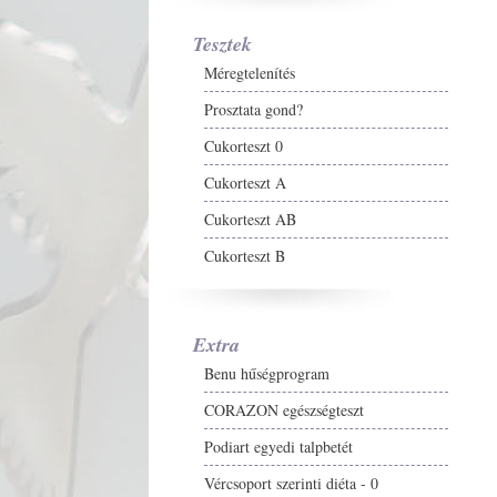
Tesztek
Méregtelenítés
Prosztata gond?
Cukorteszt 0
Cukorteszt A
Cukorteszt AB
Cukorteszt B
Extra
Benu hűségprogram
CORAZON egészségteszt
Podiart egyedi talpbetét
Vércsoport szerinti diéta - 0