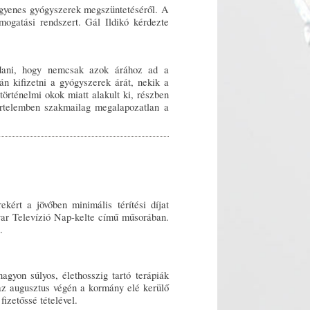
ngyenes gyógyszerek megszüntetéséről. A
ogatási rendszert. Gál Ildikó kérdezte
ndani, hogy nemcsak azok árához ad a
n kifizetni a gyógyszerek árát, nekik a
örténelmi okok miatt alakult ki, részben
 értelemben szakmailag megalapozatlan a
kért a jövőben minimális térítési díjat
yar Televízió Nap-kelte című műsorában.
.
gyon súlyos, élethosszig tartó terápiák
az augusztus végén a kormány elé kerülő
izetőssé tételével.