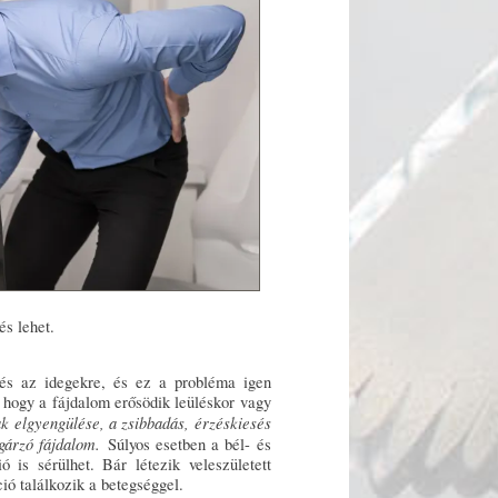
és lehet.
 és az idegekre, és ez a probléma igen
k, hogy a fájdalom erősödik leüléskor vagy
ak elgyengülése, a zsibbadás, érzéskiesés
gárzó fájdalom.
Súlyos esetben a bél- és
ó is sérülhet. Bár létezik veleszületett
ió találkozik a betegséggel.