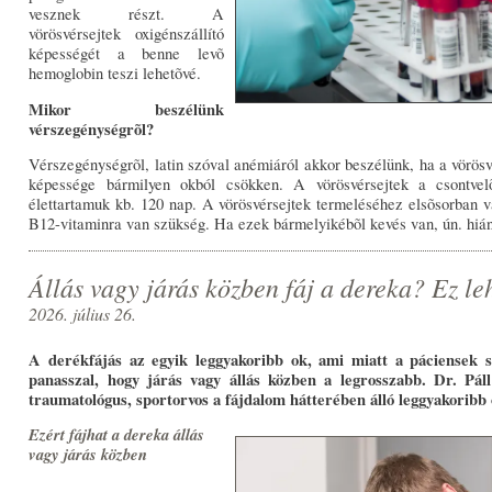
vesznek részt. A
vörösvérsejtek oxigénszállító
képességét a benne levõ
hemoglobin teszi lehetõvé.
Mikor beszélünk
vérszegénységrõl?
Vérszegénységrõl, latin szóval anémiáról akkor beszélünk, ha a vörösv
képessége bármilyen okból csökken. A vörösvérsejtek a csontvel
élettartamuk kb. 120 nap. A vörösvérsejtek termeléséhez elsõsorban va
B12-vitaminra van szükség. Ha ezek bármelyikébõl kevés van, ún. hiá
Állás vagy járás közben fáj a dereka? Ez l
2026. július 26.
A derékfájás az egyik leggyakoribb ok, ami miatt a páciensek s
panasszal, hogy járás vagy állás közben a legrosszabb. Dr. Pál
traumatológus, sportorvos a fájdalom hátterében álló leggyakoribb
Ezért fájhat a dereka állás
vagy járás közben