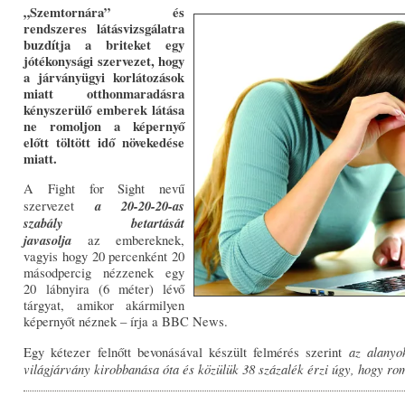
„Szemtornára” és
rendszeres látásvizsgálatra
buzdítja a briteket egy
jótékonysági szervezet, hogy
a járványügyi korlátozások
miatt otthonmaradásra
kényszerülő emberek látása
ne romoljon a képernyő
előtt töltött idő növekedése
miatt.
A Fight for Sight nevű
a 20-20-20-as
szervezet
szabály betartását
javasolja
az embereknek,
vagyis hogy 20 percenként 20
másodpercig nézzenek egy
20 lábnyira (6 méter) lévő
tárgyat, amikor akármilyen
képernyőt néznek – írja a BBC News.
az alanyok
Egy kétezer felnőtt bevonásával készült felmérés szerint
világjárvány kirobbanása óta és közülük 38 százalék érzi úgy, hogy rom