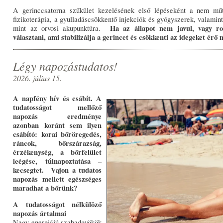
A gerinccsatorna szűkület kezelésének első lépéseként a nem mű
fizikoterápia, a gyulladáscsökkentő injekciók és gyógyszerek, valami
Ha az állapot nem javul, vagy ro
mint az orvosi akupunktúra.
választani, ami stabilizálja a gerincet és csökkenti az idegeket érő
Légy napozástudatos!
2026. július 15.
A napfény hív és csábít. A
tudatosságot mellőző
napozás eredménye
azonban koránt sem ilyen
csábító: korai bőröregedés,
ráncok, bőrszárazság,
érzékenység, a bőrfelület
leégése, túlnapoztatása –
kecsegtet. Vajon a tudatos
napozás mellett egészséges
maradhat a bőrünk?
A tudatosságot nélkülöző
napozás ártalmai
Nagy energiájú szabadgyökök