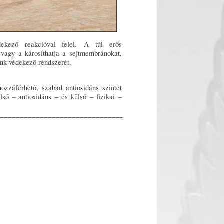
dekező reakcióval felel. A túl erős
vagy a károsíthatja a sejtmembránokat,
tünk védekező rendszerét.
zzáférhető, szabad antioxidáns szintet
lső – antioxidáns – és külső – fizikai –