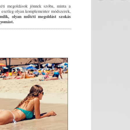
téti megoldások jönnek szóba, minta a
nt esetleg olyan komplementer módszerek,
mlik, olyan műtéti megoldást szokás
 nyomást.