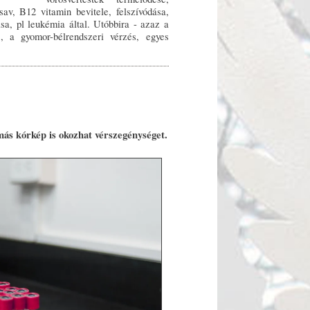
av, B12 vitamin bevitele, felszívódása,
sa, pl leukémia által. Utóbbira - azaz a
s, a gyomor-bélrendszeri vérzés, egyes
ás kórkép is okozhat vérszegénységet.