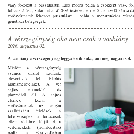
vagy fokozott a pusztulásuk. Első módra példa a csökkent vas-, fols
felhasználása, valamint a vörösvértesteket termelő csontvelő károsodá
vörösvértestek fokozott pusztulásra - példa a menstruációs vérzé
genetikai betegségek.
A vérszegénység oka nem csak a vashiány
2026. augusztus 02.
A vashiány a vérszegénység leggyakoribb oka, ám még nagyon sok m
Mielõtt a vérszegénység
számos okáról szólunk,
elevenítsük fel iskolás
alapismereteinket. A vér
sejtes elemekbõl és
plazmából áll. A sejtes
elemek közül a
vörösvérsejtek az oxigén
szállításáért felelõsek, a
fehérvérsejtek a fertõzések
elleni védelmet látják el, a
vérlemezkék (trombociták)
pedig a véralvadásban