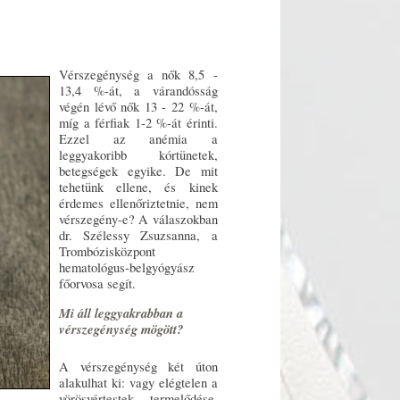
Vérszegénység a nők 8,5 -
13,4 %-át, a várandósság
végén lévő nők 13 - 22 %-át,
míg a férfiak 1-2 %-át érinti.
Ezzel az anémia a
leggyakoribb kórtünetek,
betegségek egyike. De mit
tehetünk ellene, és kinek
érdemes ellenőriztetnie, nem
vérszegény-e? A válaszokban
dr. Szélessy Zsuzsanna, a
Trombózisközpont
hematológus-belgyógyász
főorvosa segít.
Mi áll leggyakrabban a
vérszegénység mögött?
A vérszegénység két úton
alakulhat ki: vagy elégtelen a
vörösvértestek termelődése,