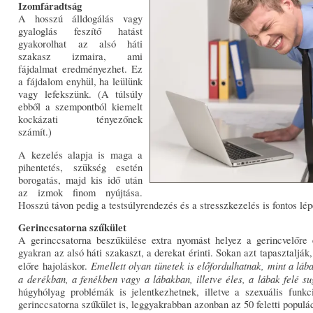
Izomfáradtság
A hosszú álldogálás vagy
gyaloglás feszítő hatást
gyakorolhat az alsó háti
szakasz izmaira, ami
fájdalmat eredményezhet. Ez
a fájdalom enyhül, ha leülünk
vagy lefekszünk. (A túlsúly
ebből a szempontból kiemelt
kockázati tényezőnek
számít.)
A kezelés alapja is maga a
pihentetés, szükség esetén
borogatás, majd kis idő után
az izmok finom nyújtása.
Hosszú távon pedig a testsúlyrendezés és a stresszkezelés is fontos lép
Gerinccsatorna szűkület
A gerinccsatorna beszűkülése extra nyomást helyez a gerincvelőre
gyakran az alsó háti szakaszt, a derekat érinti. Sokan azt tapasztaljá
Emellett olyan tünetek is előfordulhatnak, mint a láb
előre hajoláskor.
a derékban, a fenékben vagy a lábakban, illetve éles, a lábak felé su
húgyhólyag problémák is jelentkezhetnek, illetve a szexuális funkci
gerinccsatorna szűkület is, leggyakrabban azonban az 50 feletti populác