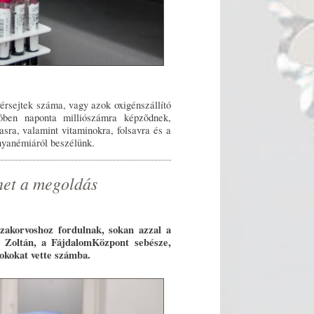
érsejtek száma, vagy azok oxigénszállító
õben naponta milliószámra képzõdnek,
sra, valamint vitaminokra, folsavra és a
nyanémiáról beszélünk.
ehet a megoldás
zakorvoshoz fordulnak, sokan azzal a
l Zoltán, a FájdalomKözpont sebésze,
 okokat vette számba.