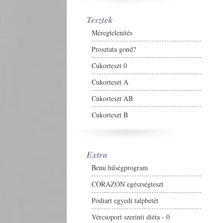
Tesztek
Méregtelenítés
Prosztata gond?
Cukorteszt 0
Cukorteszt A
Cukorteszt AB
Cukorteszt B
Extra
Benu hűségprogram
CORAZON egészségteszt
Podiart egyedi talpbetét
Vércsoport szerinti diéta - 0