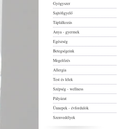
Gyógyszer
Sajtófigyelő
Táplálkozás
Anya - gyermek
Egészség
Betegségeink
Megelőzés
Allergia
Test és lélek
Szépség - wellness
Pályázat
Ünnepek - évfordulók
Szenvedélyek