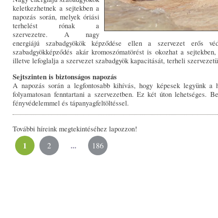
keletkezhetnek a sejtekben a
napozás során, melyek óriási
terhelést rónak a
szervezetre. A nagy
energiájú szabadgyökök képződése ellen a szervezet erős vé
szabadgyökképződés akár kromoszómatörést is okozhat a sejtekben, 
illetve lefoglalja a szervezet szabadgyök kapacitását, terheli szerveze
Sejtszinten is biztonságos napozás
A napozás során a legfontosabb kihívás, hogy képesek legyünk a ho
folyamatosan fenntartani a szervezetben. Ez két úton lehetséges. Be
fényvédelemmel és tápanyagfeltöltéssel.
További híreink megtekintéséhez lapozzon!
1
...
2
186