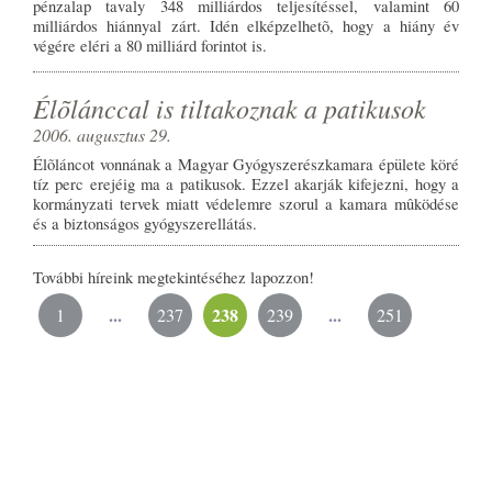
pénzalap tavaly 348 milliárdos teljesítéssel, valamint 60
milliárdos hiánnyal zárt. Idén elképzelhetõ, hogy a hiány év
végére eléri a 80 milliárd forintot is.
Élõlánccal is tiltakoznak a patikusok
2006. augusztus 29.
Élõláncot vonnának a Magyar Gyógyszerészkamara épülete köré
tíz perc erejéig ma a patikusok. Ezzel akarják kifejezni, hogy a
kormányzati tervek miatt védelemre szorul a kamara mûködése
és a biztonságos gyógyszerellátás.
További híreink megtekintéséhez lapozzon!
...
238
...
1
237
239
251