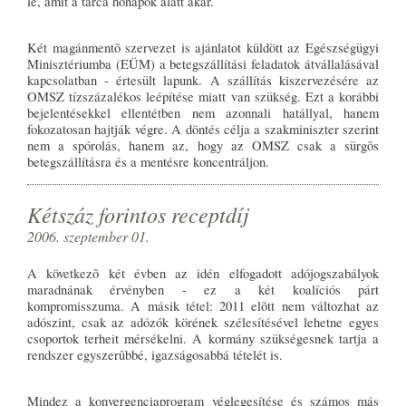
le, amit a tárca hónapok alatt akar.
Két magánmentõ szervezet is ajánlatot küldött az Egészségügyi
Minisztériumba (EÜM) a betegszállítási feladatok átvállalásával
kapcsolatban - értesült lapunk. A szállítás kiszervezésére az
OMSZ tízszázalékos leépítése miatt van szükség. Ezt a korábbi
bejelentésekkel ellentétben nem azonnali hatállyal, hanem
fokozatosan hajtják végre. A döntés célja a szakminiszter szerint
nem a spórolás, hanem az, hogy az OMSZ csak a sürgõs
betegszállításra és a mentésre koncentráljon.
Kétszáz forintos receptdíj
2006. szeptember 01.
A következõ két évben az idén elfogadott adójogszabályok
maradnának érvényben - ez a két koalíciós párt
kompromisszuma. A másik tétel: 2011 elõtt nem változhat az
adószint, csak az adózók körének szélesítésével lehetne egyes
csoportok terheit mérsékelni. A kormány szükségesnek tartja a
rendszer egyszerûbbé, igazságosabbá tételét is.
Mindez a konvergenciaprogram véglegesítése és számos más