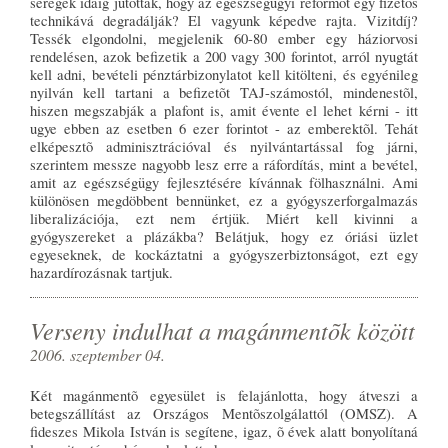
seregek idáig jutottak, hogy az egészségügyi reformot egy fizetõs
technikává degradálják? El vagyunk képedve rajta. Vizitdíj?
Tessék elgondolni, megjelenik 60-80 ember egy háziorvosi
rendelésen, azok befizetik a 200 vagy 300 forintot, arról nyugtát
kell adni, bevételi pénztárbizonylatot kell kitölteni, és egyénileg
nyilván kell tartani a befizetõt TAJ-számostól, mindenestõl,
hiszen megszabják a plafont is, amit évente el lehet kérni - itt
ugye ebben az esetben 6 ezer forintot - az emberektõl. Tehát
elképesztõ adminisztrációval és nyilvántartással fog járni,
szerintem messze nagyobb lesz erre a ráfordítás, mint a bevétel,
amit az egészségügy fejlesztésére kívánnak fölhasználni. Ami
különösen megdöbbent bennünket, ez a gyógyszerforgalmazás
liberalizációja, ezt nem értjük. Miért kell kivinni a
gyógyszereket a plázákba? Belátjuk, hogy ez óriási üzlet
egyeseknek, de kockáztatni a gyógyszerbiztonságot, ezt egy
hazardírozásnak tartjuk.
Verseny indulhat a magánmentõk között
2006. szeptember 04.
Két magánmentõ egyesület is felajánlotta, hogy átveszi a
betegszállítást az Országos Mentõszolgálattól (OMSZ). A
fideszes Mikola István is segítene, igaz, õ évek alatt bonyolítaná