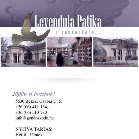
Jöjjön el hozzánk!
5630 Békés, Csabai u 15.
+36 (66) 411-134,
+36 (66) 510-780
info@gondoskodo.hu
NYITVA TARTÁS:
Hétfő - Péntek: