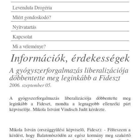
Levendula Drogéria
Miért gondoskodó?
Nyitvatartás
Kapcsolat
Mi a véleménye?
Információk, érdekességek
A gyógyszerforgalmazás liberalizációja
döbbentette meg leginkább a Fideszt
2006. szeptember 05.
A gyógyszerforgalmazás liberalizációja döbbentette meg
leginkább a Fideszt, mondta a legnagyobb ellenzéki párt
képviselõje. Mikola Istvánt Vindisch Judit kérdezte.
Mikola István (országgyûlési képviselõ, Fidesz): - Fölteszem a
kérdést, hogy Balatonõszödön az egész kormány meg szakértõ