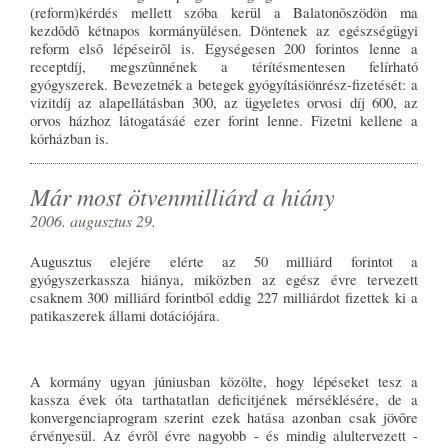
(reform)kérdés mellett szóba kerül a Balatonõszödön ma
kezdõdõ kétnapos kormányülésen. Döntenek az egészségügyi
reform elsõ lépéseirõl is. Egységesen 200 forintos lenne a
receptdíj, megszûnnének a térítésmentesen felírható
gyógyszerek. Bevezetnék a betegek gyógyításiönrész-fizetését: a
vizitdíj az alapellátásban 300, az ügyeletes orvosi díj 600, az
orvos házhoz látogatásáé ezer forint lenne. Fizetni kellene a
kórházban is.
Már most ötvenmilliárd a hiány
2006. augusztus 29.
Augusztus elejére elérte az 50 milliárd forintot a
gyógyszerkassza hiánya, miközben az egész évre tervezett
csaknem 300 milliárd forintból eddig 227 milliárdot fizettek ki a
patikaszerek állami dotációjára.
A kormány ugyan júniusban közölte, hogy lépéseket tesz a
kassza évek óta tarthatatlan deficitjének mérséklésére, de a
konvergenciaprogram szerint ezek hatása azonban csak jövõre
érvényesül. Az évrõl évre nagyobb - és mindig alultervezett -