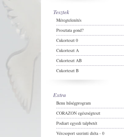
Tesztek
Méregtelenítés
Prosztata gond?
Cukorteszt 0
Cukorteszt A
Cukorteszt AB
Cukorteszt B
Extra
Benu hűségprogram
CORAZON egészségteszt
Podiart egyedi talpbetét
Vércsoport szerinti diéta - 0