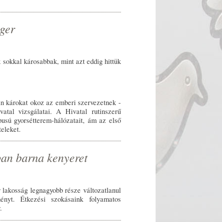
rger
 sokkal károsabbak, mint azt eddig hittük
an károkat okoz az emberi szervezetnek -
atal vizsgálatai. A Hivatal rutinszerű
pusú gyorsétterem-hálózatait, ám az első
teleket.
ban barna kenyeret
 lakosság legnagyobb része változatlanul
ényt. Étkezési szokásaink folyamatos
.