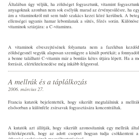
Általában úgy véljük, ha zöldséget fogyasztunk, vitamint fogyasztun
anyagoknak azonban nem sok esélyük marad az érvényesülésre, ha egy 
ám a vitaminokról mit sem tudó szakács kezei közé kerülnek. A bete
ellenségei ugyanis hamar lebomlanak a sütés, főzés során. Különöse
vitaminok sztárjára: a C-vitaminra.
A vitaminok elveszejtésének folyamata nem a fazékban kezdő
zöldségesnél vegyük alaposan szemügyre a kínált portékát; a fonnyadófé
a benne található C-vitamin már a bomlás kétes útjára lépett. Ha a m
forrását, elértéktelenedése még inkább felgyorsul.
A mellrák és a táplálkozás
2006. március 27.
Francia kutatók bejelentették, hogy sikerült megtalálniuk a mellrá
elsősorban a különféle zsírsavak fogyasztására koncentráltak.
A kutatók azt állítják, hogy sikerült azonosítaniuk egy mellrák által 
feltérképezték, hogy az adott csoport hogyan tudja csökkenteni a
étkezési szokásainak megváltoztatásával.