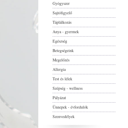
Gyógyszer
Sajtófigyelő
Táplálkozás
Anya - gyermek
Egészség
Betegségeink
Megelőzés
Allergia
Test és lélek
Szépség - wellness
Pályázat
Ünnepek - évfordulók
Szenvedélyek