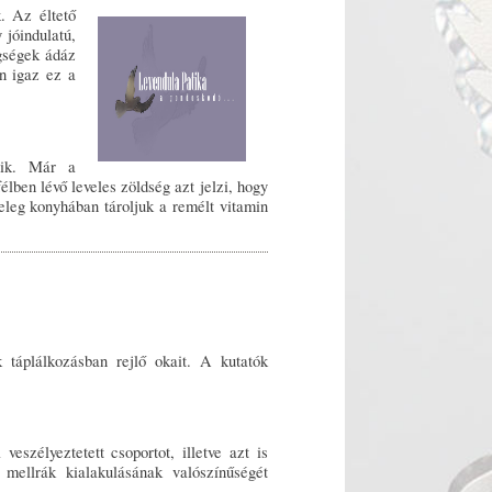
k. Az éltető
jóindulatú,
gségek ádáz
n igaz ez a
dik. Már a
lben lévő leveles zöldség azt jelzi, hogy
eleg konyhában tároljuk a remélt vitamin
k táplálkozásban rejlő okait. A kutatók
veszélyeztetett csoportot, illetve azt is
 mellrák kialakulásának valószínűségét