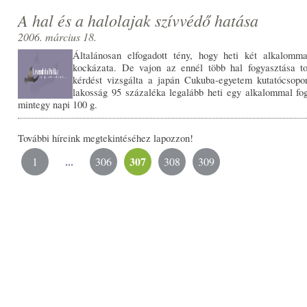
A hal és a halolajak szívvédő hatása
2006. március 18.
Általánosan elfogadott tény, hogy heti két alkalomm
kockázata. De vajon az ennél több hal fogyasztása t
kérdést vizsgálta a japán Cukuba-egyetem kutatócsopor
lakosság 95 százaléka legalább heti egy alkalommal fog
mintegy napi 100 g.
További híreink megtekintéséhez lapozzon!
...
307
1
306
308
309