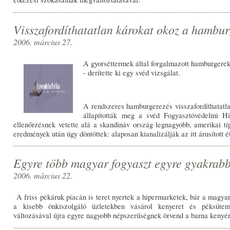
Visszafordíthatatlan károkat okoz a hambu
2006. március 27.
A gyorséttermek által forgalmazott hamburgerek
- derítette ki egy svéd vizsgálat.
A rendszeres hamburgerezés visszafordíthatatl
állapították meg a svéd Fogyasztóvédelmi Hiv
ellenőrzésnek vetette alá a skandináv ország legnagyobb, amerikai tí
eredmények után úgy döntöttek: alaposan kianalizálják az itt árusított é
Egyre több magyar fogyaszt egyre gyakrab
2006. március 22.
A friss pékáruk piacán is teret nyertek a hipermarketek, bár a magyar
a kisebb önkiszolgáló üzletekben vásárol kenyeret és péksütem
változásával újra egyre nagyobb népszerűségnek örvend a barna kenyér