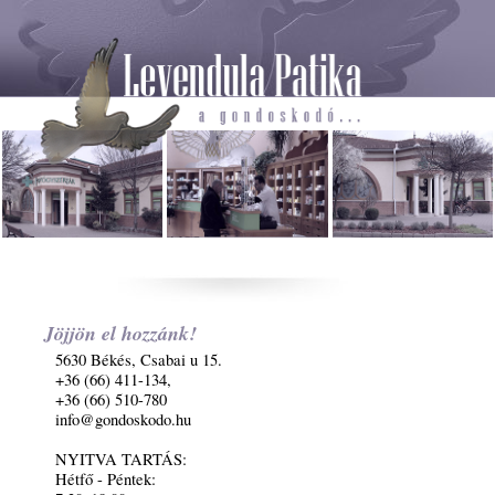
Jöjjön el hozzánk!
5630 Békés, Csabai u 15.
+36 (66) 411-134,
+36 (66) 510-780
info@gondoskodo.hu
NYITVA TARTÁS:
Hétfő - Péntek: