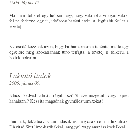
2006. június 12.
Már nem telik el egy hét sem úgy, hogy valahol a világon valaki
fel ne fedezne egy új, jótékony hatású ételt. A legújabb őrület a
tevetej.
Ne csodálkozzunk azon, hogy ha hamarosan a tehéntej mellé egy
egyelőre még szokatlannak tűnő tejfajta, a tevetej is felkerül a
boltok polcaira.
Laktató italok
2006. június 09.
Nincs kedved almát rágni, szőlőt szemezgetni vagy epret
kanalazni? Készíts magadnak gyümölcsturmixokat!
Finomak, laktatóak, vitamindúsak és még csak nem is hizlalnak.
Díszítsd őket lime-karikákkal, meggyel vagy ananászkockákkal!