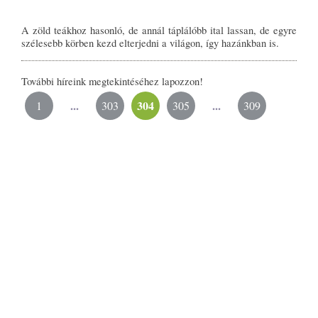
A zöld teákhoz hasonló, de annál táplálóbb ital lassan, de egyre
szélesebb körben kezd elterjedni a világon, így hazánkban is.
További híreink megtekintéséhez lapozzon!
...
304
...
1
303
305
309