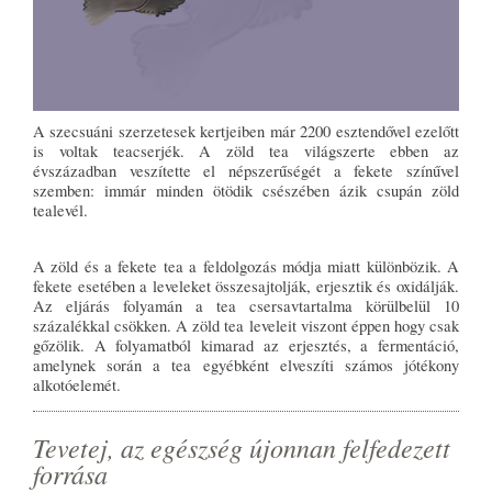
A szecsuáni szerzetesek kertjeiben már 2200 esztendővel ezelőtt
is voltak teacserjék. A zöld tea világszerte ebben az
évszázadban veszítette el népszerűségét a fekete színűvel
szemben: immár minden ötödik csészében ázik csupán zöld
tealevél.
A zöld és a fekete tea a feldolgozás módja miatt különbözik. A
fekete esetében a leveleket összesajtolják, erjesztik és oxidálják.
Az eljárás folyamán a tea csersavtartalma körülbelül 10
százalékkal csökken. A zöld tea leveleit viszont éppen hogy csak
gőzölik. A folyamatból kimarad az erjesztés, a fermentáció,
amelynek során a tea egyébként elveszíti számos jótékony
alkotóelemét.
Tevetej, az egészség újonnan felfedezett
forrása