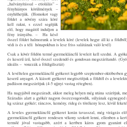
„halványítással – etiolálás” –
fényhiányos körülmények –
enyhíthetjük. (Homokot vagy
földet a növény szára köré
kell rakni, s ezzel segítjük
elő, hogy magától induljon a
fény irányába. – Ha késő
ősszel földet halmozunk a levelek köré (levelek hegye áll ki a földből
védi is és a téli hónapokban is lesz friss salátának való levél)
Csak a kövér földön termő gyermekláncfű leveleit kell szedni. A gyöké
és keserű ízű, késő ősszel szedendő és gondosan megszárítandó. (Gyöke
ideális – vonzzák a földigilisztát)
A levéltelen gyermekláncfű gyökeret legjobb szeptember-októberben gy
keserű anyagot. A kiásott gyökeret megtisztítjuk a földtől és a levelekt
padláson megszárítjuk (4-5 ujjnyi vastag rétegben).
Ha nagyjából megszáradt, akkor meleg helyen még utána szárítjuk, me
Száradás alatt a gyökér nagyon összezsugorodik, súlyának egynegyed ré
kg száraz gyökér; ránczos, kemény, rideg és törékeny lesz, kívül feketé
A leveles gyermekláncfű gyökeret korán tavasszal, még virágzás előt
gyermekláncfű gyökere rendesen vékony szokott lenni, ellenben a ker
termőé jóval vastagabb, azért a kertben káros gyom gyanánt előf