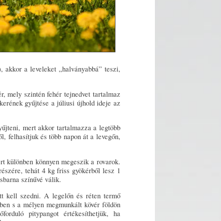
), akkor a leveleket „halványabbá” teszi,
r, mely szintén fehér tejnedvet tartalmaz
rének gyűjtése a júliusi újhold ideje az
űjteni, mert akkor tartalmazza a legtöbb
ől, felhasítjuk és több napon át a levegőn,
rt különben könnyen megeszik a rovarok.
szére, tehát 4 kg friss gyökérből lesz 1
sbarna színűvé válik.
t kell szedni. A legelőn és réten termő
tben s a mélyen megmunkált kövér földön
orduló pitypangot értékesíthetjük, ha