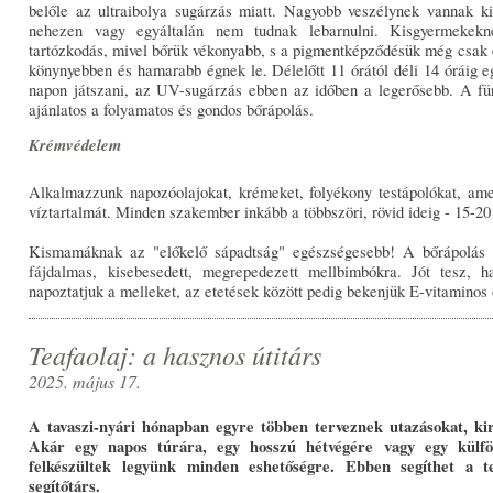
belőle az ultraibolya sugárzás miatt. Nagyobb veszélynek vannak k
nehezen vagy egyáltalán nem tudnak lebarnulni. Kisgyermeke
tartózkodás, mivel bőrük vékonyabb, s a pigmentképződésük még csak e
könynyebben és hamarabb égnek le. Délelőtt 11 órától déli 14 óráig 
napon játszani, az UV-sugárzás ebben az időben a legerősebb. A fü
ajánlatos a folyamatos és gondos bőrápolás.
Krémvédelem
Alkalmazzunk napozóolajokat, krémeket, folyékony testápolókat, amel
víztartalmát. Minden szakember inkább a többszöri, rövid ideig - 15-20 
Kismamáknak az "előkelő sápadtság" egészségesebb! A bőrápolás so
fájdalmas, kisebesedett, megrepedezett mellbimbókra. Jót tesz, h
napoztatjuk a melleket, az etetések között pedig bekenjük E-vitaminos o
Teafaolaj: a hasznos útitárs
2025. május 17.
A tavaszi-nyári hónapban egyre többen terveznek utazásokat, ki
Akár egy napos túrára, egy hosszú hétvégére vagy egy külföl
felkészültek legyünk minden eshetőségre. Ebben segíthet a te
segítőtárs.