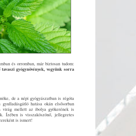
zámban és orromban, már biztosan tudom:
ő tavaszi gyógynövények, vegyünk sorra
rnöke, de a népi gyógyászatban is régóta
s gyulladásgátló hatása okán elsősorban
 virág mellett az ibolya gyökerének is
k. Ízében is visszaköszönő, jellegzetes
ereként is ismert!