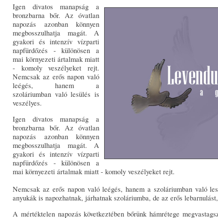
Igen divatos manapság a
bronzbarna bőr. Az óvatlan
napozás azonban könnyen
megbosszulhatja magát. A
gyakori és intenzív vízparti
napfürdőzés - különösen a
mai környezeti ártalmak miatt
- komoly veszélyeket rejt.
Nemcsak az erős napon való
leégés, hanem a
szoláriumban való lesülés is
veszélyes.
Igen divatos manapság a
bronzbarna bőr. Az óvatlan
napozás azonban könnyen
megbosszulhatja magát. A
gyakori és intenzív vízparti
napfürdőzés - különösen a
mai környezeti ártalmak miatt - komoly veszélyeket rejt.
Nemcsak az erős napon való leégés, hanem a szoláriumban való lesü
anyukák is napozhatnak, járhatnak szoláriumba, de az erős lebarnulást, 
A mértéktelen napozás következtében bőrünk hámrétege megvastagszi