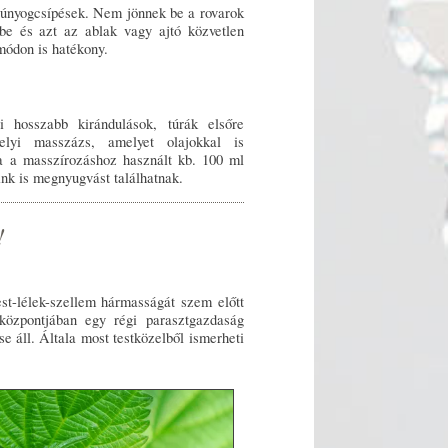
zúnyogcsípések. Nem jönnek be a rovarok
zbe és azt az ablak vagy ajtó közvetlen
 módon is hatékony.
 hosszabb kirándulások, túrák elsőre
elyi masszázs, amelyet olajokkal is
a a masszírozáshoz használt kb. 100 ml
aink is megnyugvást találhatnak.
!
st-lélek-szellem hármasságát szem előtt
k központjában egy régi parasztgazdaság
se áll. Általa most testközelből ismerheti