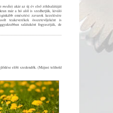
ia media
) akár az új év első zöldsalátáját
kran már a hó alól is szedhetjük, kiváló
eginkább emésztési zavarok kezelésére
solt teakeverékek összetevőjeként is
eggyakrabban salátaként fogyasztják, de
ejlődése előtt szedendők. (Májusi telihold