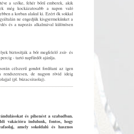
itéve a szőke, fehér bőrű emberek, akik
knek még kockázatosabb a napon való
bben a korban alakul ki. Ezért ők sokkal
egyáltalán ne engedjük kisgyermekünket a
rdés és a napozás alkalmával különösen
yek biztosítják a bőr megfelelő zsír- és
percig - tartó napfürdőt ajánlja.
rán célszerű gondot fordítani az igen
a rendszeresen, de nagyon rövid ideig
lajjal (pl. búzacsíraolaj).
rándulásokat és pihenést a szabadban.
di vakációra indulunk, fontos, hogy
afaolaj, amely sokoldalú és hasznos