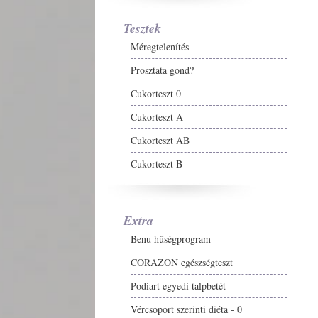
Tesztek
Méregtelenítés
Prosztata gond?
Cukorteszt 0
Cukorteszt A
Cukorteszt AB
Cukorteszt B
Extra
Benu hűségprogram
CORAZON egészségteszt
Podiart egyedi talpbetét
Vércsoport szerinti diéta - 0