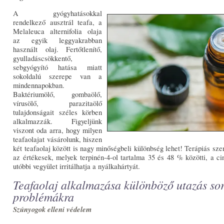
A gyógyhatásokkal
rendelkező ausztrál teafa, a
Melaleuca alternifolia olaja
az egyik leggyakrabban
használt olaj. Fertőtlenítő,
gyulladáscsökkentő,
sebgyógyító hatása miatt
sokoldalú szerepe van a
mindennapokban.
Baktériumölő, gombaölő,
vírusölő, parazitaölő
tulajdonságait széles körben
alkalmazzák. Figyeljünk
viszont oda arra, hogy milyen
teafaolajat vásárolunk, hiszen
két teafaolaj között is nagy minőségbeli különbség lehet! Terápiás sz
az értékesek, melyek terpinén-4-ol tartalma 35 és 48 % közötti, a cin
utóbbi vegyület irritálhatja a nyálkahártyát.
Teafaolaj alkalmazása különböző utazás so
problémákra
Szúnyogok elleni védelem