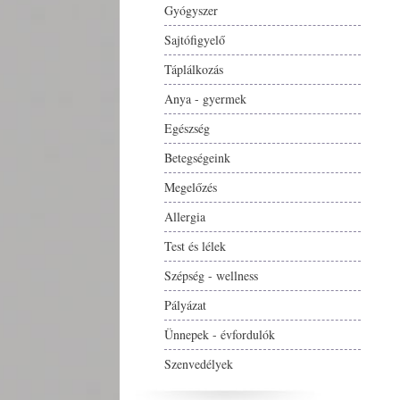
Gyógyszer
Sajtófigyelő
Táplálkozás
Anya - gyermek
Egészség
Betegségeink
Megelőzés
Allergia
Test és lélek
Szépség - wellness
Pályázat
Ünnepek - évfordulók
Szenvedélyek