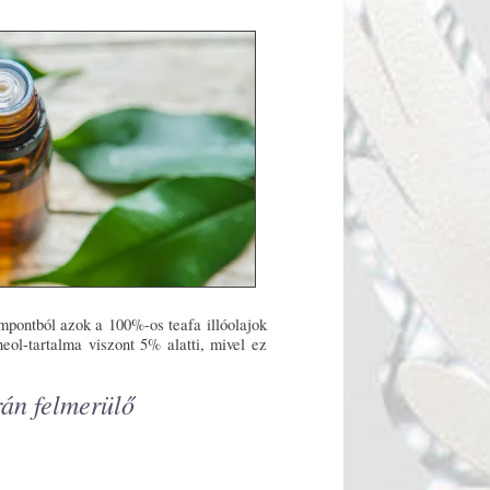
empontból azok a 100%-os teafa illóolajok
eol-tartalma viszont 5% alatti, mivel ez
rán felmerülő