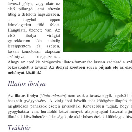
tavaszi gólya, vagy akár az
első pillangó, ami tétován
libeg a délelőtti napsütésben,
a fagyból éppen
felmelegedett föld felett.
Hangulata, üzenete van. Az
első ibolya virágját
gyerekkorom óta mindig
lecsippentem és szépen,
lassan komótosan, alaposan
szétrágva megeszem…
Ahogy az apró kis virágocska illatos-fanyar íze lassan szétárad a s
Az ibolyát követően sorra bújnak elő az els
beköszöntött a tavasz!
néhányat közülük!
Illatos ibolya
illatos ibolya
Viola odorata
Az
(
) nem csak a tavasz egyik legelső hí
használt gyógynövény. A virágjából készült teát köhögéscsillapító é
meghűléses panaszok esetén javasolták. Kevesebben tudják, hogy a
gyógyhatása van: hurutoldó készítmények alapanyagául használhatju
illatának köszönhetően édességek, de akár húsos ételek különleges fűsz
Tyúkhúr