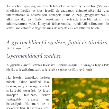
tyúkhúrból
Stellar
Az üdébb, tápanyagban dúsabb talajokat kedvelő
(
is elkészíthetjük! A kicsi levelű, de gazdagon elágazó növénykét gya
vitaminforrás a hosszú téli hónapok után! A népi gyógyászatban l
alkalmazták, az újabb korokban a koleszterinproblémákra java
találkozhatunk vele. Konyhai felhasználása rendkívül változatos: l
leves, sőt különféle vegetáriánus desszertek is készíthetők belőle.
A gyermekláncfű szedése, fajtái és tárolása
2025. április 25.
Gyermekláncfű szedése
A gyermekláncfű levelei tavasszal (április-május), a virágok teljes kif
idején a legalkalmasabb a leveleit
szárítás céljára gyűjteni
)
Ha levelei árnyékos helyen
nőnek, akkor kevésbé lesz
keserű, még a zsenge levelek
is kevésbé keserűek. (A levél
közepén található fehér
vastagabb erezetet ne
használjuk fel, mert az a
legkeserűbb) Kesernyés ízét