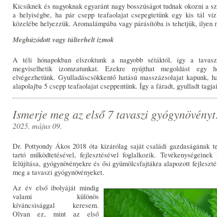
Kicsiknek és nagyoknak egyaránt nagy bosszúságot tudnak okozni a s
a helyiségbe, ha pár csepp teafaolajat csepegtetünk egy kis tál ví
közelébe helyezzük. Aromalámpába vagy párásítóba is tehetjük, ilyen
Meghúzódott vagy túlterhelt izmok
A téli hónapokban elszoktunk a nagyobb sétáktól, így a tavaszi
megviselhetik izomzatunkat. Ezekre nyújthat megoldást egy h
elvégezhetünk. Gyulladáscsökkentő hatású masszázsolajat kapunk, h
alapolajba 5 csepp teafaolajat cseppentünk. Így a fáradt, gyulladt tagj
Ismerje meg az első 7 tavaszi gyógynövényt
2025. május 09.
Dr. Pottyondy Ákos 2018 óta kizárólag saját családi gazdaságának te
tartó működtetésével, fejlesztésével foglalkozik. Tevékenységeine
felújítása, gyógynövényekre és ősi gyümölcsfajtákra alapozott fejleszté
meg a tavaszi gyógynövényeket.
Az év első ibolyáját mindig
valami különös
kíváncsisággal keresem.
Olyan ez, mint az első