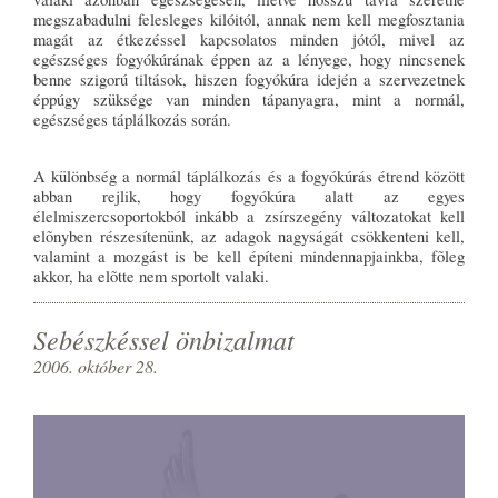
megszabadulni felesleges kilóitól, annak nem kell megfosztania
magát az étkezéssel kapcsolatos minden jótól, mivel az
egészséges fogyókúrának éppen az a lényege, hogy nincsenek
benne szigorú tiltások, hiszen fogyókúra idején a szervezetnek
éppúgy szüksége van minden tápanyagra, mint a normál,
egészséges táplálkozás során.
A különbség a normál táplálkozás és a fogyókúrás étrend között
abban rejlik, hogy fogyókúra alatt az egyes
élelmiszercsoportokból inkább a zsírszegény változatokat kell
elõnyben részesítenünk, az adagok nagyságát csökkenteni kell,
valamint a mozgást is be kell építeni mindennapjainkba, fõleg
akkor, ha elõtte nem sportolt valaki.
Sebészkéssel önbizalmat
2006. október 28.