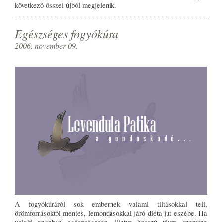
következõ õsszel újból megjelenik.
Egészséges fogyókúra
2006. november 09.
A fogyókúráról sok embernek valami tiltásokkal teli,
örömforrásoktól mentes, lemondásokkal járó diéta jut eszébe. Ha
valaki azonban egészségesen, illetve hosszú távra szeretne