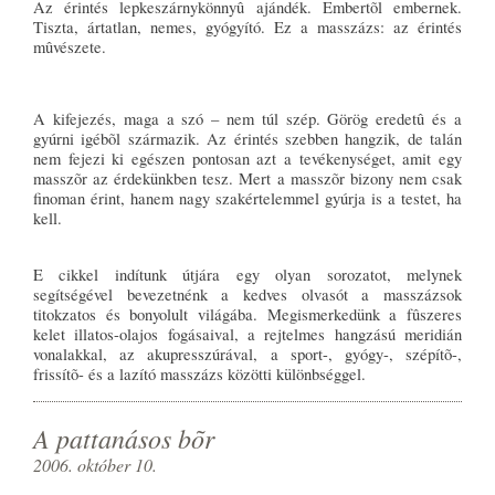
Az érintés lepkeszárnykönnyû ajándék. Embertõl embernek.
Tiszta, ártatlan, nemes, gyógyító. Ez a masszázs: az érintés
mûvészete.
A kifejezés, maga a szó – nem túl szép. Görög eredetû és a
gyúrni igébõl származik. Az érintés szebben hangzik, de talán
nem fejezi ki egészen pontosan azt a tevékenységet, amit egy
masszõr az érdekünkben tesz. Mert a masszõr bizony nem csak
finoman érint, hanem nagy szakértelemmel gyúrja is a testet, ha
kell.
E cikkel indítunk útjára egy olyan sorozatot, melynek
segítségével bevezetnénk a kedves olvasót a masszázsok
titokzatos és bonyolult világába. Megismerkedünk a fûszeres
kelet illatos-olajos fogásaival, a rejtelmes hangzású meridián
vonalakkal, az akupresszúrával, a sport-, gyógy-, szépítõ-,
frissítõ- és a lazító masszázs közötti különbséggel.
A pattanásos bõr
2006. október 10.