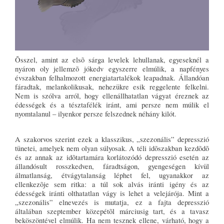
Õsszel, amint az elsõ sárga levelek lehullanak, egyeseknél a
nyáron oly jellemzõ jókedv egyszerre elmúlik, a napfényes
évszakban felhalmozott energiatartalékok leapadnak. Állandóan
fáradtak, melankolikusak, nehezükre esik reggelente felkelni.
Nem is szólva arról, hogy ellenállhatatlan vágyat éreznek az
édességek és a tésztafélék iránt, ami persze nem múlik el
nyomtalanul – ilyenkor persze felszednek néhány kilót.
A szakorvos szerint ezek a klasszikus, „szezonális” depresszió
tünetei, amelyek nem olyan súlyosak. A téli idõszakban kezdõdõ
és az annak az idõtartamára korlátozódó depresszió esetén az
állandósult rosszkedven, fáradtságon, gyengeségen kívül
álmatlanság, étvágytalanság léphet fel, ugyanakkor az
ellenkezõje sem ritka: a túl sok alvás iránti igény és az
édességek iránti olthatatlan vágy is lehet a velejárója. Mint a
„szezonális” elnevezés is mutatja, ez a fajta depresszió
általában szeptember közepétõl márciusig tart, és a tavasz
beköszöntével elmúlik. Ha nem tesznek ellene, várható, hogy a