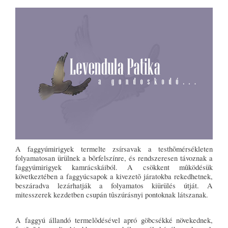
A faggyúmirigyek termelte zsírsavak a testhõmérsékleten
folyamatosan ürülnek a bõrfelszínre, és rendszeresen távoznak a
faggyúmirigyek kamrácskáiból. A csökkent mûködésük
következtében a faggyúcsapok a kivezetõ járatokba rekedhetnek,
beszáradva lezárhatják a folyamatos kiürülés útját. A
mitesszerek kezdetben csupán tûszúrásnyi pontoknak látszanak.
A faggyú állandó termelõdésével apró göbcsékké növekednek,