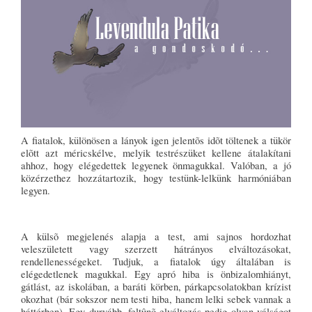
A fiatalok, különösen a lányok igen jelentõs idõt töltenek a tükör
elõtt azt méricskélve, melyik testrészüket kellene átalakítani
ahhoz, hogy elégedettek legyenek önmagukkal. Valóban, a jó
közérzethez hozzátartozik, hogy testünk-lelkünk harmóniában
legyen.
A külsõ megjelenés alapja a test, ami sajnos hordozhat
veleszületett vagy szerzett hátrányos elváltozásokat,
rendellenességeket. Tudjuk, a fiatalok úgy általában is
elégedetlenek magukkal. Egy apró hiba is önbizalomhiányt,
gátlást, az iskolában, a baráti körben, párkapcsolatokban krízist
okozhat (bár sokszor nem testi hiba, hanem lelki sebek vannak a
háttérben). Egy durvább, feltûnõ elváltozás pedig olyan válságot