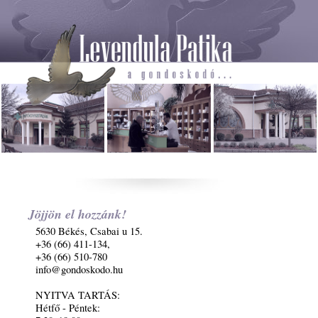
Jöjjön el hozzánk!
5630 Békés, Csabai u 15.
+36 (66) 411-134,
+36 (66) 510-780
info@gondoskodo.hu
NYITVA TARTÁS:
Hétfő - Péntek: