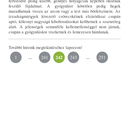
fertõzõdve pedig kisebb, gennyes hólyagcsák képében okoznak
feszülõ fájdalmat. A gyógyulást követõen pedig hegek
maradhatnak vissza az arcon vagy a test más bõrfelszínein. Az
izzadságmirigyek kivezetõ csövecskéinek elzáródásai csupán
apró, kölesnyi nagyságú kiboltosulásokat kelthetnek a szaruréteg
alatt. A jelenségek semmiféle kellemetlenséggel nem járnak,
csupán a gyógyuláskor viszketnek és lemezesen hámlanak.
További híreink megtekintéséhez lapozzon!
...
242
...
1
241
243
251