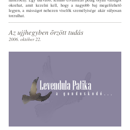
okozhat, amit kezelni kell, hogy a nagyobb baj megelõzhetõ
legyen, a másságot nehezen viselõk személyisége akár súlyosan
torzulhat.
Az ujjhegyben õrzött tudás
2006. október 22.