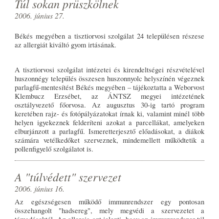
Túl sokan prüszkölnek
2006. június 27.
Békés megyében a tisztiorvosi szolgálat 24 településen részese
az allergiát kiváltó gyom irtásának.
A tisztiorvosi szolgálat intézetei és kirendeltségei részvételével
huszonnégy település összesen huszonnyolc helyszínén végeznek
parlagfű-mentesítést Békés megyében – tájékoztatta a Weborvost
Klembucz Erzsébet, az ÁNTSZ megyei intézetének
osztályvezető főorvosa. Az augusztus 30-ig tartó program
keretében rajz- és fotópályázatokat írnak ki, valamint minél több
helyen igyekeznek felderíteni azokat a parcellákat, amelyeken
elburjánzott a parlagfű. Ismeretterjesztő előadásokat, a diákok
számára vetélkedőket szerveznek, mindemellett működtetik a
pollenfigyelő szolgálatot is.
A "túlvédett" szervezet
2006. június 16.
Az egészségesen működő immunrendszer egy pontosan
összehangolt "hadsereg", mely megvédi a szervezetet a