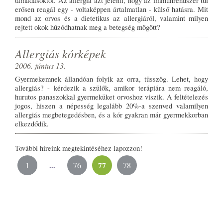
támadásoktól. Az allergia azt jelenti, hogy az immunrendszer túl
erősen reagál egy - voltaképpen ártalmatlan - külső hatásra. Mit
mond az orvos és a dietetikus az allergiáról, valamint milyen
rejtett okok húzódhatnak meg a betegség mögött?
Allergiás kórképek
2006. június 13.
Gyermekemnek állandóan folyik az orra, tüsszög. Lehet, hogy
allergiás? - kérdezik a szülők, amikor terápiára nem reagáló,
hurutos panaszokkal gyermeküket orvoshoz viszik. A feltételezés
jogos, hiszen a népesség legalább 20%-a szenved valamilyen
allergiás megbetegedésben, és a kór gyakran már gyermekkorban
elkezdődik.
További híreink megtekintéséhez lapozzon!
...
77
1
76
78