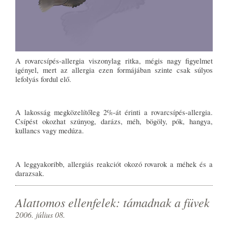
A rovarcsípés-allergia viszonylag ritka, mégis nagy figyelmet
igényel, mert az allergia ezen formájában szinte csak súlyos
lefolyás fordul elő.
A lakosság megközelítőleg 2%-át érinti a rovarcsípés-allergia.
Csípést okozhat szúnyog, darázs, méh, bögöly, pók, hangya,
kullancs vagy medúza.
A leggyakoribb, allergiás reakciót okozó rovarok a méhek és a
darazsak.
Alattomos ellenfelek: támadnak a füvek
2006. július 08.