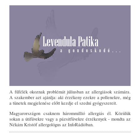
A fűfélék okoznak problémát júliusban az allergiások számára.
A szakember azt ajánlja: aki érzékeny ezekre a pollenekre, még
a tünetek megjelenése előtt kezdje el szedni gyógyszereit.
Magyarországon csaknem hárommillió allergiás él. Közülük
sokan a útifüvekre vagy a pázsitfüvekre érzékenyek - mondta az
Nékám Kristóf allergológus az InfoRádióban.