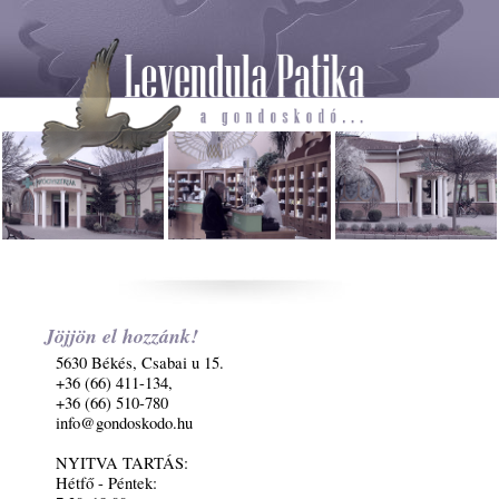
Jöjjön el hozzánk!
5630 Békés, Csabai u 15.
+36 (66) 411-134,
+36 (66) 510-780
info@gondoskodo.hu
NYITVA TARTÁS:
Hétfő - Péntek: