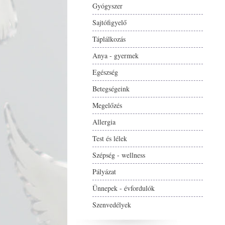
Gyógyszer
Sajtófigyelő
Táplálkozás
Anya - gyermek
Egészség
Betegségeink
Megelőzés
Allergia
Test és lélek
Szépség - wellness
Pályázat
Ünnepek - évfordulók
Szenvedélyek