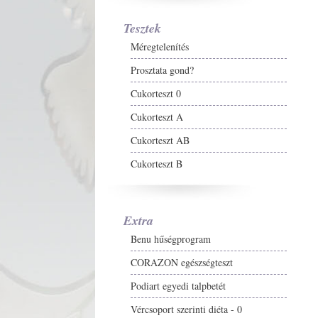
Tesztek
Méregtelenítés
Prosztata gond?
Cukorteszt 0
Cukorteszt A
Cukorteszt AB
Cukorteszt B
Extra
Benu hűségprogram
CORAZON egészségteszt
Podiart egyedi talpbetét
Vércsoport szerinti diéta - 0