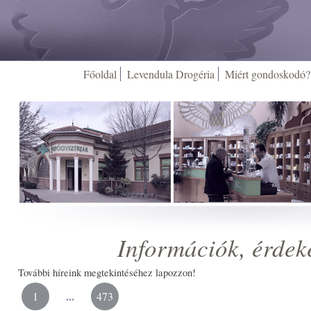
Főoldal
Levendula Drogéria
Miért gondoskodó?
Információk, érdek
További híreink megtekintéséhez lapozzon!
...
1
473