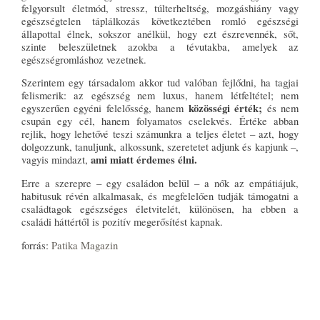
felgyorsult életmód, stressz, túlterheltség, mozgáshiány vagy
egészségtelen táplálkozás következtében romló egészségi
állapottal élnek, sokszor anélkül, hogy ezt észrevennék, sőt,
szinte beleszületnek azokba a tévutakba, amelyek az
egészségromláshoz vezetnek.
Szerintem egy társadalom akkor tud valóban fejlődni, ha tagjai
felismerik: az egészség nem luxus, hanem létfeltétel; nem
közösségi érték;
egyszerűen egyéni felelősség, hanem
és nem
csupán egy cél, hanem folyamatos cselekvés. Értéke abban
rejlik, hogy lehetővé teszi számunkra a teljes életet – azt, hogy
dolgozzunk, tanuljunk, alkossunk, szeretetet adjunk és kapjunk –,
ami miatt érdemes élni.
vagyis mindazt,
Erre a szerepre – egy családon belül – a nők az empátiájuk,
habitusuk révén alkalmasak, és megfelelően tudják támogatni a
családtagok egészséges életvitelét, különösen, ha ebben a
családi háttértől is pozitív megerősítést kapnak.
forrás:
Patika Magazin