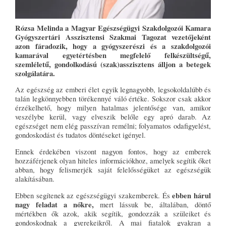
Rózsa Melinda a Magyar Egészségügyi Szakdolgozói Kamara
Gyógyszertári Asszisztensi Szakmai Tagozat vezetőjeként
azon fáradozik, hogy a gyógyszerészi és a szakdolgozói
kamarával egyetértésben megfelelő felkészültségű,
szemléletű, gondolkodású (szak)asszisztens álljon a betegek
szolgálatára.
Az egészség az emberi élet egyik legnagyobb, legsokoldalúbb és
talán legkönnyebben törékennyé váló értéke. Sokszor csak akkor
érzékelhető, hogy milyen hatalmas jelentősége van, amikor
veszélybe kerül, vagy elveszik belőle egy apró darab. Az
egészséget nem elég passzívan remélni; folyamatos odafigyelést,
gondoskodást és tudatos döntéseket igényel.
Ennek érdekében viszont nagyon fontos, hogy az emberek
hozzáférjenek olyan hiteles információkhoz, amelyek segítik őket
abban, hogy felismerjék saját felelősségüket az egészségük
alakításában.
ebben hárul
Ebben segítenek az egészségügyi szakemberek. És
nagy feladat a nőkre,
mert lássuk be, általában, döntő
mértékben ők azok, akik segítik, gondozzák a szüleiket és
gondoskodnak a gyerekeikről. A mai fiatalok gyakran a