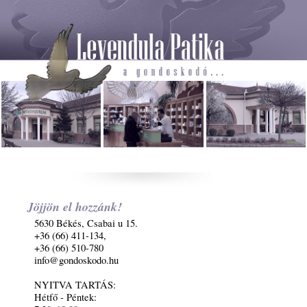
Jöjjön el hozzánk!
5630 Békés, Csabai u 15.
+36 (66) 411-134,
+36 (66) 510-780
info@gondoskodo.hu
NYITVA TARTÁS:
Hétfő - Péntek: