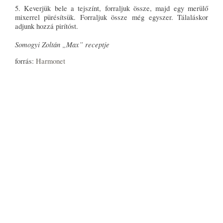
5. Keverjük bele a tejszínt, forraljuk össze, majd egy merülő
mixerrel pürésítsük. Forraljuk össze még egyszer. Tálaláskor
adjunk hozzá pirítóst.
Somogyi Zoltán „Max” receptje
forrás:
Harmonet