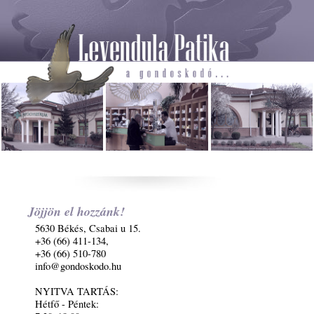
Jöjjön el hozzánk!
5630 Békés, Csabai u 15.
+36 (66) 411-134,
+36 (66) 510-780
info@gondoskodo.hu
NYITVA TARTÁS:
Hétfő - Péntek: