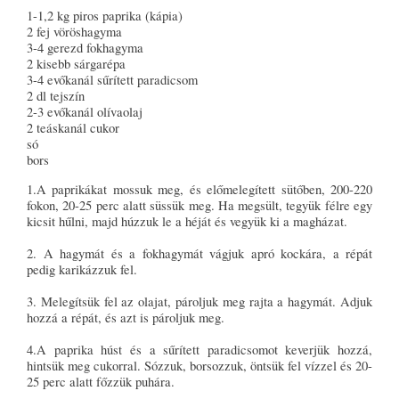
1-1,2 kg piros paprika (kápia)
2 fej vöröshagyma
3-4 gerezd fokhagyma
2 kisebb sárgarépa
3-4 evőkanál sűrített paradicsom
2 dl tejszín
2-3 evőkanál olívaolaj
2 teáskanál cukor
só
bors
1.A paprikákat mossuk meg, és előmelegített sütőben, 200-220
fokon, 20-25 perc alatt süssük meg. Ha megsült, tegyük félre egy
kicsit hűlni, majd húzzuk le a héját és vegyük ki a magházat.
2. A hagymát és a fokhagymát vágjuk apró kockára, a répát
pedig karikázzuk fel.
3. Melegítsük fel az olajat, pároljuk meg rajta a hagymát. Adjuk
hozzá a répát, és azt is pároljuk meg.
4.A paprika húst és a sűrített paradicsomot keverjük hozzá,
hintsük meg cukorral. Sózzuk, borsozzuk, öntsük fel vízzel és 20-
25 perc alatt főzzük puhára.