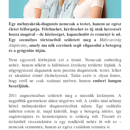
Egy méhnyakrák-diagnózis nemcsak a testet, hanem az egész
életet felforgatja. Félelmeket, kérdéseket és új utak keresését
hozza magával – de közösséget, kapaszkodót és reményt is ad.
Egy személyes történetből született meg a
Mályvavirág
Alapítvány
, amely ma nők ezreinek segít eligazodni a betegség
és a gyógyulás útján.
Nem egyszerű körbejárni ezt a témát. Nemcsak emberileg
nehéz, hanem nőként is különösen érzékeny területre lépünk. A
nőgyógyászati daganatok nem pusztán diagnózisok: testet, lelket
és identitást érintő élethelyzetek. Talán ezért is olyan fontos,
emberi hangon
hogy erről ne csak szakmai nyelven, hanem
beszéljünk.
2011 augusztusában született meg a második kislányom. A
nagyobbik gyermekem akkor négyéves volt. A szülés után néhány
héttel méhnyakrákot diagnosztizáltak nálam. Egy radikális
műtéten estem át, majd kiderült, hogy a betegség áttétes, így
sugárterápiára és kemoterápiára is szükség volt. Tizenöt év
távlatából visszatekintve is egy rendkívül nehéz út volt ez –
nemcsak számomra, hanem az egész családom számára is.