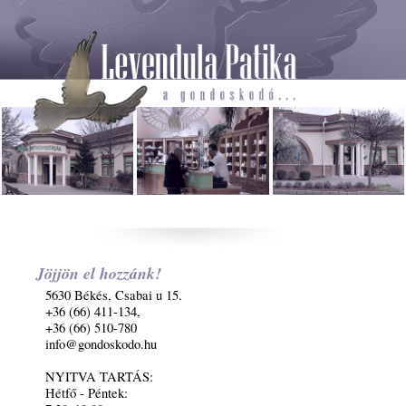
Jöjjön el hozzánk!
5630 Békés, Csabai u 15.
+36 (66) 411-134,
+36 (66) 510-780
info@gondoskodo.hu
NYITVA TARTÁS:
Hétfő - Péntek: