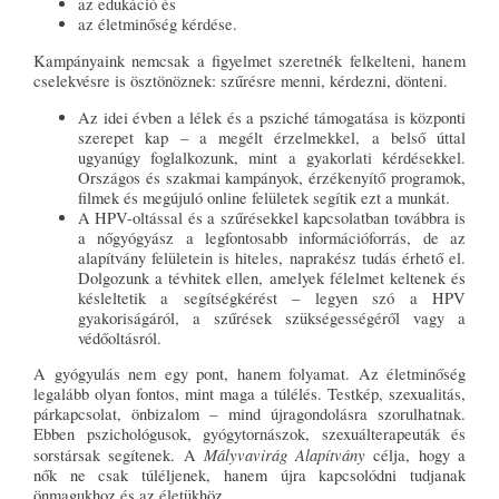
az edukáció és
az életminőség kérdése.
Kampányaink nemcsak a figyelmet szeretnék felkelteni, hanem
cselekvésre is ösztönöznek: szűrésre menni, kérdezni, dönteni.
Az idei évben a lélek és a psziché támogatása is központi
szerepet kap – a megélt érzelmekkel, a belső úttal
ugyanúgy foglalkozunk, mint a gyakorlati kérdésekkel.
Országos és szakmai kampányok, érzékenyítő programok,
filmek és megújuló online felületek segítik ezt a munkát.
A HPV-oltással és a szűrésekkel kapcsolatban továbbra is
a nőgyógyász a legfontosabb információforrás, de az
alapítvány felületein is hiteles, naprakész tudás érhető el.
Dolgozunk a tévhitek ellen, amelyek félelmet keltenek és
késleltetik a segítségkérést – legyen szó a HPV
gyakoriságáról, a szűrések szükségességéről vagy a
védőoltásról.
A gyógyulás nem egy pont, hanem folyamat. Az életminőség
legalább olyan fontos, mint maga a túlélés. Testkép, szexualitás,
párkapcsolat, önbizalom – mind újragondolásra szorulhatnak.
Ebben pszichológusok, gyógytornászok, szexuálterapeuták és
Mályvavirág Alapítvány
sorstársak segítenek. A
célja, hogy a
nők ne csak túléljenek, hanem újra kapcsolódni tudjanak
önmagukhoz és az életükhöz.