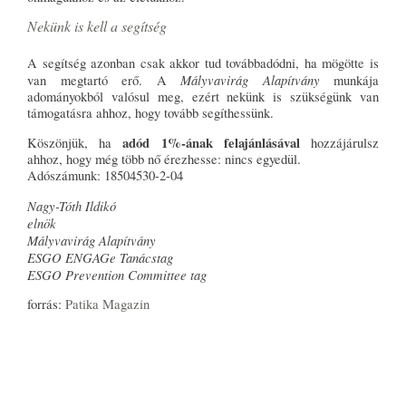
Nekünk is kell a segítség
A segítség azonban csak akkor tud továbbadódni, ha mögötte is
Mályvavirág Alapítvány
van megtartó erő. A
munkája
adományokból valósul meg, ezért nekünk is szükségünk van
támogatásra ahhoz, hogy tovább segíthessünk.
adód 1%-ának felajánlásával
Köszönjük, ha
hozzájárulsz
ahhoz, hogy még több nő érezhesse: nincs egyedül.
Adószámunk: 18504530-2-04
Nagy-Tóth Ildikó
elnök
Mályvavirág Alapítvány
ESGO ENGAGe Tanácstag
ESGO Prevention Committee tag
forrás:
Patika Magazin