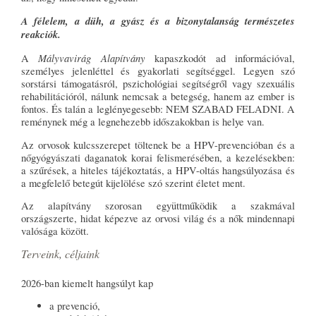
A félelem, a düh, a gyász és a bizonytalanság természetes
reakciók.
Mályvavirág Alapítvány
A
kapaszkodót ad információval,
személyes jelenléttel és gyakorlati segítséggel. Legyen szó
sorstársi támogatásról, pszichológiai segítségről vagy szexuális
rehabilitációról, nálunk nemcsak a betegség, hanem az ember is
fontos. És talán a leglényegesebb: NEM SZABAD FELADNI. A
reménynek még a legnehezebb időszakokban is helye van.
Az orvosok kulcsszerepet töltenek be a HPV-prevencióban és a
nőgyógyászati daganatok korai felismerésében, a kezelésekben:
a szűrések, a hiteles tájékoztatás, a HPV-oltás hangsúlyozása és
a megfelelő betegút kijelölése szó szerint életet ment.
Az alapítvány szorosan együttműködik a szakmával
országszerte, hidat képezve az orvosi világ és a nők mindennapi
valósága között.
Terveink, céljaink
2026-ban kiemelt hangsúlyt kap
a prevenció,