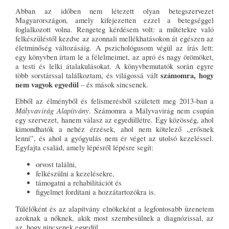
Abban az időben nem létezett olyan betegszervezet
Magyarországon, amely kifejezetten ezzel a betegséggel
foglalkozott volna. Rengeteg kérdésem volt: a műtétekre való
felkészüléstől kezdve az azonnali mellékhatásokon át egészen az
életminőség változásáig. A pszichológusom végül az írás lett:
egy könyvben írtam le a félelmeimet, az apró és nagy örömöket,
a testi és lelki átalakulásokat. A könyvbemutatók során egyre
számomra, hogy
több sorstárssal találkoztam, és világossá vált
nem vagyok egyedül
– és mások sincsenek.
Ebből az élményből és felismerésből született meg 2013-ban a
Mályvavirág Alapítvány
. Számomra a Mályvavirág nem csupán
egy szervezet, hanem válasz az egyedüllétre. Egy közösség, ahol
kimondhatók a nehéz érzések, ahol nem kötelező „erősnek
lenni”, és ahol a gyógyulás nem ér véget az utolsó kezeléssel.
Egyfajta család, amely lépésről lépésre segít:
orvost találni,
felkészülni a kezelésekre,
támogatni a rehabilitációt és
figyelmet fordítani a hozzátartozókra is.
Túlélőként és az alapítvány elnökeként a legfontosabb üzenetem
azoknak a nőknek, akik most szembesülnek a diagnózissal, az
az, hogy nincsenek egyedül.