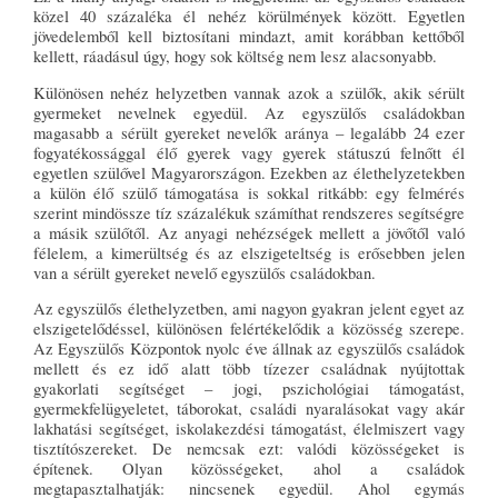
közel 40 százaléka él nehéz körülmények között. Egyetlen
jövedelemből kell biztosítani mindazt, amit korábban kettőből
kellett, ráadásul úgy, hogy sok költség nem lesz alacsonyabb.
Különösen nehéz helyzetben vannak azok a szülők, akik sérült
gyermeket nevelnek egyedül. Az egyszülős családokban
magasabb a sérült gyereket nevelők aránya – legalább 24 ezer
fogyatékossággal élő gyerek vagy gyerek státuszú felnőtt él
egyetlen szülővel Magyarországon. Ezekben az élethelyzetekben
a külön élő szülő támogatása is sokkal ritkább: egy felmérés
szerint mindössze tíz százalékuk számíthat rendszeres segítségre
a másik szülőtől. Az anyagi nehézségek mellett a jövőtől való
félelem, a kimerültség és az elszigeteltség is erősebben jelen
van a sérült gyereket nevelő egyszülős családokban.
Az egyszülős élethelyzetben, ami nagyon gyakran jelent egyet az
elszigetelődéssel, különösen felértékelődik a közösség szerepe.
Az Egyszülős Központok nyolc éve állnak az egyszülős családok
mellett és ez idő alatt több tízezer családnak nyújtottak
gyakorlati segítséget – jogi, pszichológiai támogatást,
gyermekfelügyeletet, táborokat, családi nyaralásokat vagy akár
lakhatási segítséget, iskolakezdési támogatást, élelmiszert vagy
tisztítószereket. De nemcsak ezt: valódi közösségeket is
építenek. Olyan közösségeket, ahol a családok
megtapasztalhatják: nincsenek egyedül. Ahol egymás