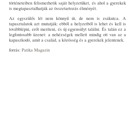
történeteiben felismerhetik saját helyzetüket, és ahol a gyerekek
is megtapasztalhatják az összetartozás élményét.
Az egyszülős lét nem könnyű út, de nem is zsákutca. A
tapasztalatok azt mutatják: ebből a helyzetből is lehet és kell is
továbblépni, erőt meríteni, és új egyensúlyt találni. És talán ez a
legfontosabb üzenet: a nehézségek mellett mindig ott van az a
kapaszkodó, amit a család, a közösség és a gyerekek jelentenek.
forrás:
Patika Magazin