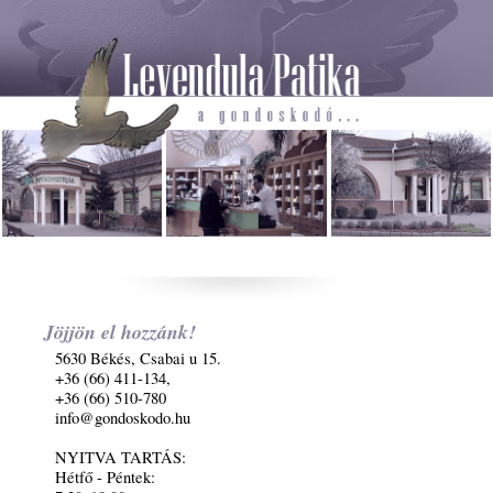
Jöjjön el hozzánk!
5630 Békés, Csabai u 15.
+36 (66) 411-134,
+36 (66) 510-780
info@gondoskodo.hu
NYITVA TARTÁS:
Hétfő - Péntek: