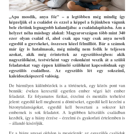
„Apa mosdik, anya főz” – a legtöbben még mindig így
képzeljük el a családot és ezzel a képpel a fejünkben vágunk
bele életünk legnagyobb kalandjába: a családalapításba. Ám a
helyzet néha máshogy alakul: Magyarországon több mint 340
ezer olyan család él, ahol csak apa vagy csak anya neveli
egyedül a gyerekeket, összesen közel félmilliót. Bár a számok
már így is hatalmasak, még mindig nem fedik le teljesen
azokat, akik még érintettek az egyszülősségben: akik
nagyszülőként, testvérként vagy rokonként veszik át a szülői
feladatokat vagy éppen különélő szülőként kapcsolódnak egy
egyszülős családhoz. Az egyszülős lét egy sokszínű,
kaleidoszkópszerű valóság.
De bármilyen különbözőek is a történetek, egy közös pont van
bennük: éveken keresztül egyetlen ember végzi két ember
feladatát. Ez folyamatos fizikai, érzelmi és mentális terhelést
jelent: egyedül kell meghozni a döntéseket, egyedül kell kezelni a
bizonytalanságokat, egyedül kell beosztani a sokszor két
embernek is sok feladatot. A legtöbben kétszülős családban
kezdték, így a hiány érzése – érzelmi és gyakorlati értelemben is
– állandó kísérőjük.
Ez a hiány anyagi oldalon is megjelenik: az egyszülős családok