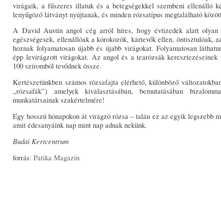
virágaik, a fűszeres illatuk és a betegségekkel szembeni ellenálló
lenyűgöző látványt nyújtanak, és minden rózsatípus megtalálható közöt
A David Austin angol cég arról híres, hogy évtizedek alatt olyan 
egészségesek, ellenállóak a kórokozók, kártevők ellen, öntisztulóak, a
hoznak folyamatosan újabb és újabb virágokat. Folyamatosan láthatu
épp levirágzott virágokat. Az angol és a tearózsák keresztezéseinek t
100 sziromból tevődnek össze.
Kertészetünkben számos rózsafajta elérhető, különböző változatokban
„rózsafák”) amelyek kiválasztásában, bemutatásában bizalo
munkatársainak szakértelmére!
Egy hosszú hónapokon át virágzó rózsa – talán ez az egyik legszebb 
amit édesanyáink nap mint nap adnak nekünk.
Budai Kertcentrum
forrás:
Patika Magazin