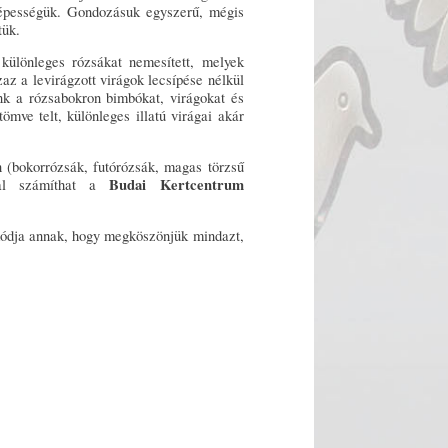
 képességük. Gondozásuk egyszerű, mégis
tük.
különleges rózsákat nemesített, melyek
zaz a levirágzott virágok lecsípése nélkül
nk a rózsabokron bimbókat, virágokat és
ömve telt, különleges illatú virágai akár
 (bokorrózsák, futórózsák, magas törzsű
Budai Kertcentrum
mmal számíthat a
módja annak, hogy megköszönjük mindazt,