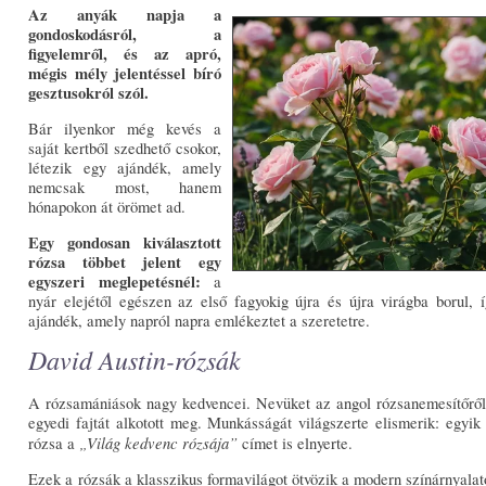
Az anyák napja a
gondoskodásról, a
figyelemről, és az apró,
mégis mély jelentéssel bíró
gesztusokról szól.
Bár ilyenkor még kevés a
saját kertből szedhető csokor,
létezik egy ajándék, amely
nemcsak most, hanem
hónapokon át örömet ad.
Egy gondosan kiválasztott
rózsa többet jelent egy
egyszeri meglepetésnél:
a
nyár elejétől egészen az első fagyokig újra és újra virágba borul, 
ajándék, amely napról napra emlékeztet a szeretetre.
David Austin-rózsák
A rózsamániások nagy kedvencei. Nevüket az angol rózsanemesítőről 
egyedi fajtát alkotott meg. Munkásságát világszerte elismerik: egyi
„Világ kedvenc rózsája”
rózsa a
címet is elnyerte.
Ezek a rózsák a klasszikus formavilágot ötvözik a modern színárnyalat