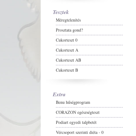
Tesztek
Méregtelenítés
Prosztata gond?
Cukorteszt 0
Cukorteszt A
Cukorteszt AB
Cukorteszt B
Extra
Benu hűségprogram
CORAZON egészségteszt
Podiart egyedi talpbetét
Vércsoport szerinti diéta - 0