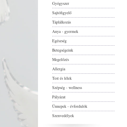
Gyógyszer
Sajtófigyelő
Táplálkozás
Anya - gyermek
Egészség
Betegségeink
Megelőzés
Allergia
Test és lélek
Szépség - wellness
Pályázat
Ünnepek - évfordulók
Szenvedélyek