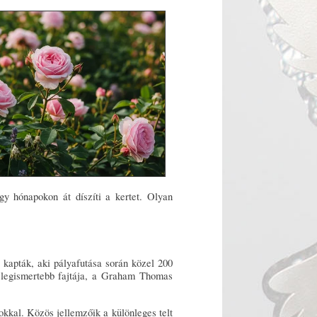
így hónapokon át díszíti a kertet. Olyan
kapták, aki pályafutása során közel 200
k legismertebb fajtája, a Graham Thomas
okkal. Közös jellemzőik a különleges telt