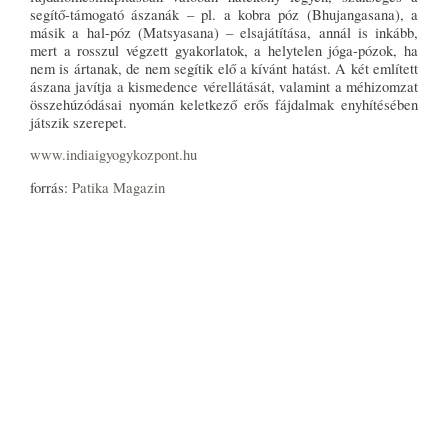
segítő-támogató ászanák – pl. a kobra póz (Bhujangasana), a
másik a hal-póz (Matsyasana) – elsajátítása, annál is inkább,
mert a rosszul végzett gyakorlatok, a helytelen jóga-pózok, ha
nem is ártanak, de nem segítik elő a kívánt hatást. A két említett
ászana javítja a kismedence vérellátását, valamint a méhizomzat
összehúzódásai nyomán keletkező erős fájdalmak enyhítésében
játszik szerepet.
www.indiaigyogykozpont.hu
forrás:
Patika Magazin