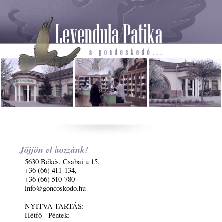
Jöjjön el hozzánk!
5630 Békés, Csabai u 15.
+36 (66) 411-134,
+36 (66) 510-780
info@gondoskodo.hu
NYITVA TARTÁS:
Hétfő - Péntek: