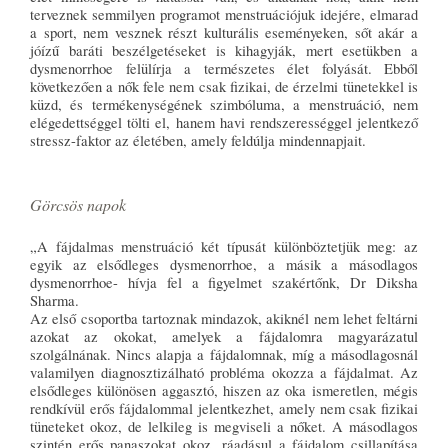
terveznek semmilyen programot menstruációjuk idejére, elmarad
a sport, nem vesznek részt kulturális eseményeken, sőt akár a
jóízű baráti beszélgetéseket is kihagyják, mert esetükben a
dysmenorrhoe felülírja a természetes élet folyását. Ebből
következően a nők fele nem csak fizikai, de érzelmi tünetekkel is
küzd, és termékenységének szimbóluma, a menstruáció, nem
elégedettséggel tölti el, hanem havi rendszerességgel jelentkező
stressz-faktor az életében, amely feldúlja mindennapjait.
Görcsös napok
„A fájdalmas menstruáció két típusát különböztetjük meg: az
egyik az elsődleges dysmenorrhoe, a másik a másodlagos
dysmenorrhoe- hívja fel a figyelmet szakértőnk, Dr Diksha
Sharma.
Az első csoportba tartoznak mindazok, akiknél nem lehet feltárni
azokat az okokat, amelyek a fájdalomra magyarázatul
szolgálnának. Nincs alapja a fájdalomnak, míg a másodlagosnál
valamilyen diagnosztizálható probléma okozza a fájdalmat. Az
elsődleges különösen aggasztó, hiszen az oka ismeretlen, mégis
rendkívül erős fájdalommal jelentkezhet, amely nem csak fizikai
tüneteket okoz, de lelkileg is megviseli a nőket. A másodlagos
szintén erős panaszokat okoz, ráadásul a fájdalom csillapítása