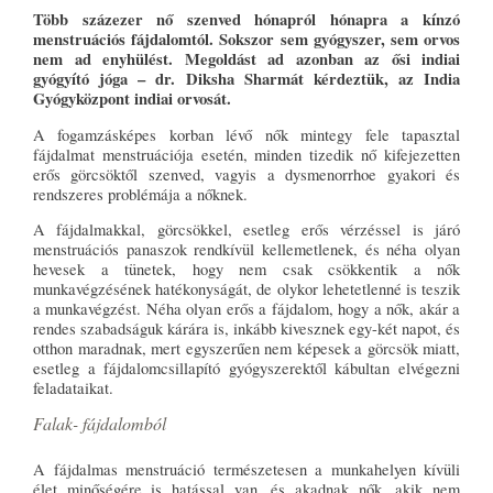
Több százezer nő szenved hónapról hónapra a kínzó
menstruációs fájdalomtól. Sokszor sem gyógyszer, sem orvos
nem ad enyhülést. Megoldást ad azonban az ősi indiai
gyógyító jóga – dr. Diksha Sharmát kérdeztük, az India
Gyógyközpont indiai orvosát.
A fogamzásképes korban lévő nők mintegy fele tapasztal
fájdalmat menstruációja esetén, minden tizedik nő kifejezetten
erős görcsöktől szenved, vagyis a dysmenorrhoe gyakori és
rendszeres problémája a nőknek.
A fájdalmakkal, görcsökkel, esetleg erős vérzéssel is járó
menstruációs panaszok rendkívül kellemetlenek, és néha olyan
hevesek a tünetek, hogy nem csak csökkentik a nők
munkavégzésének hatékonyságát, de olykor lehetetlenné is teszik
a munkavégzést. Néha olyan erős a fájdalom, hogy a nők, akár a
rendes szabadságuk kárára is, inkább kivesznek egy-két napot, és
otthon maradnak, mert egyszerűen nem képesek a görcsök miatt,
esetleg a fájdalomcsillapító gyógyszerektől kábultan elvégezni
feladataikat.
Falak- fájdalomból
A fájdalmas menstruáció természetesen a munkahelyen kívüli
élet minőségére is hatással van, és akadnak nők, akik nem