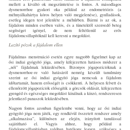
mellett a kiváltó ok megszüntetése is fontos. A másodlagos
dysmenorrhoe gyakori oka például az endometriózis (a
méhnyálkahártya kóros helyen való megjelenése), gyulladások,
esetleg idegen test jelenléte a méhűrben. Bármi is az ok, a
fájdalom minden esetben valós, és a tünetektől szenvedő beteg
segítséget igényel, de nem feltétlenül az erős
fájdalomcsillapítóknál kell keresni a megoldást.
Lazító pózok a fájdalom ellen
Fájdalmas menstruáció esetén egyre nagyobb figyelmet kap az
ősi indiai gyógyító jóga, amely kifejezetten hatásos módszer a
„női” fájdalmak leküzdésében. Bizonyos jógapozícióknak a
dysmenorrhoe-re való hatásáról nemrég készült tanulmány
szerint az ősi indiai gyógyító jóga nemcsak a fájdalom
időtartamát, hanem erősségét is csökkenti. A helyesen felvett és
ellenőrzött jógapozíciók elősegítik a görcsök oldását, kifejezetten
gyengéd és egészséges megoldást kínálnak a kínzó, rendszeresen
jelentkező panaszok leküzdésében.
Nagyon fontos azonban figyelembe venni, hogy az ősi indiai
gyógyító jóga nem játék, egy rendkívül összetett rendszer amely
„alkalmazása”, különösen az elején, irányított tanulással
sajátítható el. Vagyis ahhoz, hogy például a
fájdalomcsillapításban valóban hatékony legyen, szükséges a