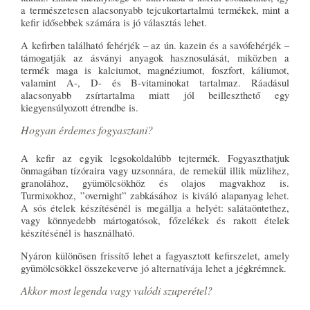
a természetesen alacsonyabb tejcukortartalmú termékek, mint a
kefir idősebbek számára is jó választás lehet.
A kefirben található fehérjék – az ún. kazein és a savófehérjék –
támogatják az ásványi anyagok hasznosulását, miközben a
termék maga is kalciumot, magnéziumot, foszfort, káliumot,
valamint A-, D- és B-vitaminokat tartalmaz. Ráadásul
alacsonyabb zsírtartalma miatt jól beilleszthető egy
kiegyensúlyozott étrendbe is.
Hogyan érdemes fogyasztani?
A kefir az egyik legsokoldalúbb tejtermék. Fogyaszthatjuk
önmagában tízóraira vagy uzsonnára, de remekül illik müzlihez,
granolához, gyümölcsökhöz és olajos magvakhoz is.
Turmixokhoz, ”overnight” zabkásához is kiváló alapanyag lehet.
A sós ételek készítésénél is megállja a helyét: salátaöntethez,
vagy könnyedebb mártogatósok, főzelékek és rakott ételek
készítésénél is használható.
Nyáron különösen frissítő lehet a fagyasztott kefirszelet, amely
gyümölcsökkel összekeverve jó alternatívája lehet a jégkrémnek.
Akkor most legenda vagy valódi szuperétel?