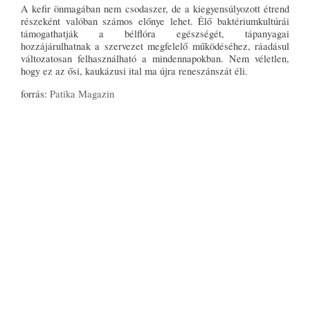
A kefir önmagában nem csodaszer, de a kiegyensúlyozott étrend
részeként valóban számos előnye lehet. Élő baktériumkultúrái
támogathatják a bélflóra egészségét, tápanyagai
hozzájárulhatnak a szervezet megfelelő működéséhez, ráadásul
változatosan felhasználható a mindennapokban. Nem véletlen,
hogy ez az ősi, kaukázusi ital ma újra reneszánszát éli.
forrás:
Patika Magazin