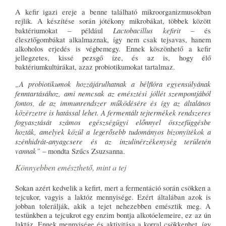
A kefir igazi ereje a benne található mikroorganizmusokban
rejlik. A készítése során jótékony mikrobákat, többek között
Lactobacillus kefirit
baktériumokat – például
– és
élesztőgombákat alkalmaznak, így nem csak tejsavas, hanem
alkoholos erjedés is végbemegy. Ennek köszönhető a kefir
jellegzetes, kissé pezsgő íze, és az is, hogy élő
baktériumkultúrákat, azaz probiotikumokat tartalmaz.
„A probiotikumok hozzájárulhatnak a bélflóra egyensúlyának
fenntartásához, ami nemcsak az emésztési jóllét szempontjából
fontos, de az immunrendszer működésére és így az általános
közérzetre is hatással lehet. A fermentált tejtermékek rendszeres
fogyasztását számos egészségügyi előnnyel összefüggésbe
hozták, amelyek közül a legerősebb tudományos bizonyítékok a
szénhidrát-anyagcsere és az inzulinérzékenység területén
vannak”
– mondta Szűcs Zsuzsanna.
Könnyebben emészthető, mint a tej
Sokan azért kedvelik a kefirt, mert a fermentáció során csökken a
tejcukor, vagyis a laktóz mennyisége. Ezért általában azok is
jobban tolerálják, akik a tejet nehezebben emésztik meg. A
testünkben a tejcukrot egy enzim bontja alkotóelemeire, ez az ún
laktáz. Ennek mennyisége és aktivitása a korral csökkenhet, így