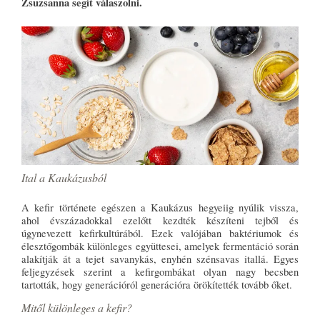
Zsuzsanna segít válaszolni.
Ital a Kaukázusból
A kefir története egészen a Kaukázus hegyeiig nyúlik vissza,
ahol évszázadokkal ezelőtt kezdték készíteni tejből és
úgynevezett kefirkultúrából. Ezek valójában baktériumok és
élesztőgombák különleges együttesei, amelyek fermentáció során
alakítják át a tejet savanykás, enyhén szénsavas itallá. Egyes
feljegyzések szerint a kefirgombákat olyan nagy becsben
tartották, hogy generációról generációra örökítették tovább őket.
Mitől különleges a kefir?