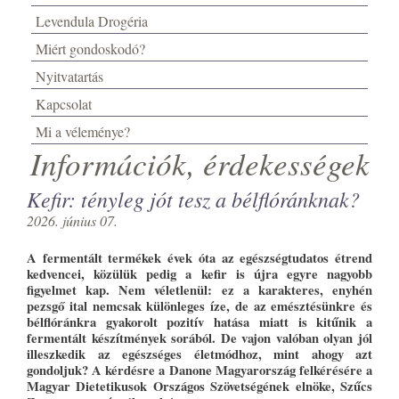
Levendula Drogéria
Miért gondoskodó?
Nyitvatartás
Kapcsolat
Mi a véleménye?
Információk, érdekességek
Kefir: tényleg jót tesz a bélflóránknak?
2026. június 07.
A fermentált termékek évek óta az egészségtudatos étrend
kedvencei, közülük pedig a kefir is újra egyre nagyobb
figyelmet kap. Nem véletlenül: ez a karakteres, enyhén
pezsgő ital nemcsak különleges íze, de az emésztésünkre és
bélflóránkra gyakorolt pozitív hatása miatt is kitűnik a
fermentált készítmények sorából. De vajon valóban olyan jól
illeszkedik az egészséges életmódhoz, mint ahogy azt
gondoljuk? A kérdésre a Danone Magyarország felkérésére a
Magyar Dietetikusok Országos Szövetségének elnöke, Szűcs