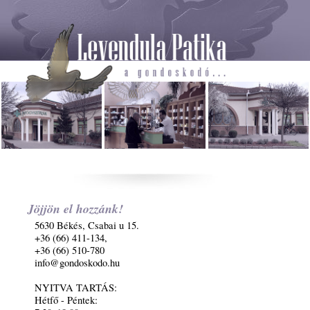
Jöjjön el hozzánk!
5630 Békés, Csabai u 15.
+36 (66) 411-134,
+36 (66) 510-780
info@gondoskodo.hu
NYITVA TARTÁS:
Hétfő - Péntek: