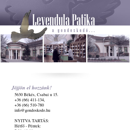
Jöjjön el hozzánk!
5630 Békés, Csabai u 15.
+36 (66) 411-134,
+36 (66) 510-780
info@gondoskodo.hu
NYITVA TARTÁS:
Hétfő - Péntek: