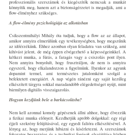
professzionális szerszámok és kiegészítők nemcsak a munkát
könnyítik meg, hanem azt a biztonságérzetet is megadják, ami a
flow-élményhez szükséges.
A flow-élmény pszichológiája az alkotásban
Csíkszentmihályi Mihály óta tudjuk, hogy a flow az az állapot,
amikor annyira elmerülünk egy tevékenységben, hogy megszűnik
az időérzékünk. Ehhez azonban olyan feladatra van szükség, ami
kihívást jelent, de még éppen elvégezhető a képességeinkkel. A
kétkezi munka, a fúrás, a faragás vagy a csiszolás pont ilyen.
Nem annyira bonyolult, hogy frusztráljon, de nem is annyira
egyszerű, hogy elkalandozzon a figyelmünk. Ilyenkor az agyunk
dopamint termel, ami természetes jutalomként szolgál a
befektetett energiáért. A nap végén ránézni egy saját kezűleg
elkészített tárgyra sokkal maradandóbb elégedettséget nyújt, mint
bármilyen digitális visszaigazolás.
Hogyan kezdjünk bele a barkácsolásba?
Nem kell azonnal komoly gépésznek állni ahhoz, hogy élvezzük
a fizikai munka előnyeit. Kezdhetjük apróbb dolgokkal: egy régi
éjjeli szekrény felújításával, egy egyedi falióra elkészítésével. A
lényeg az, hogy merjünk hibázni és kísérletezni. A szerszámok
fokozatos beszerzése és a technikai fogások elsajátítása közben