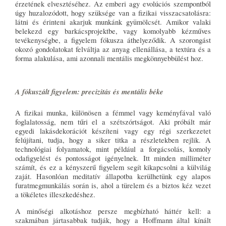
érzetének elvesztéséhez. Az emberi agy evolúciós szempontból
úgy huzalozódott, hogy szüksége van a fizikai visszacsatolásra:
látni és érinteni akarjuk munkánk gyümölcsét. Amikor valaki
belekezd egy barkácsprojektbe, vagy komolyabb kézműves
tevékenységbe, a figyelem fókusza áthelyeződik. A szorongást
okozó gondolatokat felváltja az anyag ellenállása, a textúra és a
forma alakulása, ami azonnali mentális megkönnyebbülést hoz.
A fókuszált figyelem: precizitás és mentális béke
A fizikai munka, különösen a fémmel vagy keményfával való
foglalatosság, nem tűri el a szétszórtságot. Aki próbált már
egyedi lakásdekorációt készíteni vagy egy régi szerkezetet
felújítani, tudja, hogy a siker titka a részletekben rejlik. A
technológiai folyamatok, mint például a forgácsolás, komoly
odafigyelést és pontosságot igényelnek. Itt minden milliméter
számít, és ez a kényszerű figyelem segít kikapcsolni a külvilág
zaját. Hasonlóan meditatív állapotba kerülhetünk egy alapos
furatmegmunkálás során is, ahol a türelem és a biztos kéz vezet
a tökéletes illeszkedéshez.
A minőségi alkotáshoz persze megbízható háttér kell: a
szakmában jártasabbak tudják, hogy a Hoffmann által kínált