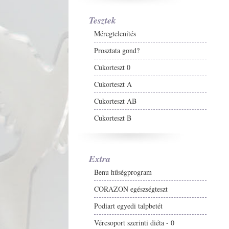
Tesztek
Méregtelenítés
Prosztata gond?
Cukorteszt 0
Cukorteszt A
Cukorteszt AB
Cukorteszt B
Extra
Benu hűségprogram
CORAZON egészségteszt
Podiart egyedi talpbetét
Vércsoport szerinti diéta - 0