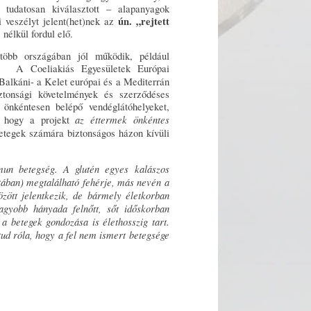
udatosan kiválasztott – alapanyagok
ún. „rejtett
i veszélyt jelent(het)nek az
 nélkül fordul elő.
több országában jól működik, például
n. A Coeliakiás Egyesületek Európai
Balkáni- a Kelet európai és a Mediterrán
iztonsági követelmények és szerződéses
e önkéntesen belépő vendéglátóhelyeket,
az éttermek önkéntes
m, hogy a projekt
 betegek számára biztonságos házon kívüli
mmun betegség. A glutén egyes kalászos
tában) megtalálható fehérje, más nevén a
zött jelentkezik, de bármely életkorban
nagyobb hányada felnőtt, sőt időskorban
 a betegek gondozása is élethosszig tart.
ud róla, hogy a fel nem ismert betegsége