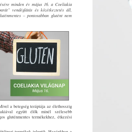
ésére minden év május 16. a Coeliakia
arát” vendéglátás és közétkeztetés áll,
luténmentes – pontosabban glutént nem
ivel a betegség terápiája az élethosszig
akiával együtt élők minél szélesebb
ágos gluténmentes termékekhez, étkezési
ütőipari termékek jelentik. Hazánkban a