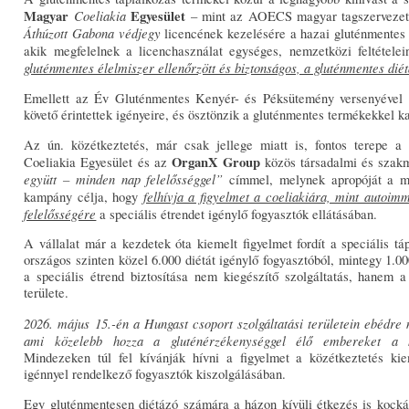
Magyar
Coeliakia
Egyesület
– mint az AOECS magyar tagszervezete 
Áthúzott Gabona védjegy
licencének kezelésére a hazai gluténmentes 
akik megfelelnek a licenchasználat egységes, nemzetközi feltétele
gluténmentes élelmiszer ellenőrzött és biztonságos, a gluténmentes dié
Emellett az Év Gluténmentes Kenyér- és Péksütemény versenyével hí
követő érintettek igényeire, és ösztönzik a gluténmentes termékekkel k
Az ún. közétkeztetés, már csak jellege miatt is, fontos terepe a
OrganX Group
Coeliakia Egyesület és az
közös társadalmi és szakm
együtt – minden nap felelősséggel”
címmel, melynek apropóját a má
felhívja a figyelmet a coeliakiára, mint autoim
kampány célja, hogy
felelősségére
a speciális étrendet igénylő fogyasztók ellátásában.
A vállalat már a kezdetek óta kiemelt figyelmet fordít a speciális táp
országos szinten közel 6.000 diétát igénylő fogyasztóból, mintegy 1.00
a speciális étrend biztosítása nem kiegészítő szolgáltatás, hanem 
területe.
2026. május 15.-én a Hungast csoport szolgáltatási területein ebédre 
ami közelebb hozza a gluténérzékenységgel élő embereket a ko
Mindezeken túl fel kívánják hívni a figyelmet a közétkeztetés kie
igénnyel rendelkező fogyasztók kiszolgálásában.
Egy gluténmentesen diétázó számára a házon kívüli étkezés is kock