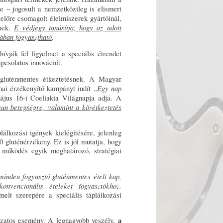
– jogosult a nemzetközileg is elismert
előre csomagolt élelmiszerek gyártóinál,
E védjegy tanúsítja, hogy az adott
inek.
tában fogyasztható
.
vják fel figyelmet a speciális étrendet
apcsolatos innovációt.
 gluténmentes étkeztetésnek. A Magyar
Egy nap
ai érzékenyítő kampányt indít „
jus 16-i Coeliakia Világnapja adja. A
mun betegségre, valamint a közétkeztetés
lálkozási igények kielégítésére, jelenleg
0 gluténérzékeny. Ez is jól mutatja, hogy
a működés egyik meghatározó, stratégiai
minden fogyasztó gluténmentes ételt kap,
nvencionális ételeket fogyasztókhoz.
melt szerepére a speciális táplálkozási
a
ázatos esemény. A legnagyobb veszély,