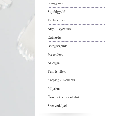
Gyógyszer
Sajtófigyelő
Táplálkozás
Anya - gyermek
Egészség
Betegségeink
Megelőzés
Allergia
Test és lélek
Szépség - wellness
Pályázat
Ünnepek - évfordulók
Szenvedélyek