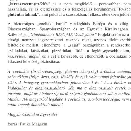
„keresztszennyeződés”
és a nem megfelelő – pontosabban nem t
használata, és az ételkészítés és a felszolgálás körülményei. Tovább
gluténtartalmak”
, ami például a szószokban, félkész ételekben jelölés
A biztonságos „coeliakia-barát” vendéglátás Európa és a világ 
Olaszországban, Spanyolországban és az Egyesült Királyságba
„Gluténmentes BE(C)ME Vendéglátás”
Szövetsége
Projekt során az a 
térségi nemzeti tagszervezetei vesznek részt, azonos élelmiszerb
feltételek mellett, ellenőrizve a „saját” országukban a rendszerb
szállodákat, kávézókat, pizzériákat. Talán a leglényegesebb ele
részvételén alapul
, és a cél a kevesebb, de ellenőrzött, a coeliakiás
étkezési lehetőség biztosítása.
A coeliakia (lisztérzékenység, gluténérzékenység) krónikus autoi
gabonákban (búza, árpa, rozs, tönköly és ezek valamennyi fajtaváltoza
sikér. A betegség gyermekkorban, jellemzően 1 és 5 éves életkor kö
kialakulhat és diagnosztizálható. Sőt, ma a diagnosztizált esetek 
történik, majd az élethosszig tartó szigorú gluténmentes diéta mellett
Minden 100 magyarból legalább 1 coeliakiás, azonban többségük nem t
miatt vannak állandósult tünetei.
Magyar Coeliakia Egyesület
forrás:
Patika Magazin