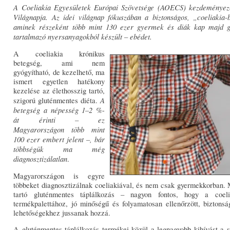
A Coeliakia Egyesületek Európai Szövetsége (AOECS) kezdeményez
Világnapja. Az idei világnap fókuszában a biztonságos, „coeliakia-b
aminek részeként több mint 130 ezer gyermek és diák kap majd g
tartalmazó nyersanyagokból készült – ebédet.
A coeliakia krónikus
betegség, ami nem
gyógyítható, de kezelhető, ma
ismert egyetlen hatékony
kezelése az élethosszig tartó,
A
szigorú gluténmentes diéta.
betegség a népesség 1–2 %-
át érinti – ez
Magyarországon több mint
100 ezer embert jelent –, bár
többségük ma még
diagnosztizálatlan
.
Magyarországon is egyre
többeket diagnosztizálnak coeliakiával, és nem csak gyermekkorban. M
tartó gluténmentes táplálkozás – nagyon fontos, hogy a coeli
termékpalettához, jó minőségű és folyamatosan ellenőrzött, biztons
lehetőségekhez jussanak hozzá.
A gluténmentes táplálkozás termékei közül a legnagyobb kihívást a s