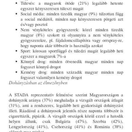
Túlevés: a magyarok ötöde (21%) legalább hetente
egyszer kényszeresen túleszi magát
Social média: minden tizedik magyar (9%) túlzottan függ
a social médiától, minden nap kényszeresen pörgeti azt
és/vagy posztol
Nem vényköteles gyógyszerek: közel minden tizedik
magyar (8%) szokott rá olyannyira a nem vényköteles
gyógyszerekre, pl. fájdalomcsillapítóra vagy orrspray-re,
hogy naponta akár többször is használja azokat
Sport: kórosan sportfüggő és túledzi magát legalább heti
egyszer a magyarok 7%-a
Könnyű drog: minden ötvenedik magyar minden nap
fogyaszt könnyű drogot
Kemény drog: minden századik magyar minden nap
fogyaszt valamilyen kemény drogot
Dohányzásban az élmezőnyben
A STADA reprezentatív felmérése szerint Magyarországon a
dohányzók aránya (37%) meghaladja a vizsgált országok átlagát
(31%), ami a rendszeres, legalább heti gyakoriságú dohányzást
illeti. Ráadásul a dohányosok jelentős része naponta többször is
cigarettázik, pipázik. A vizsgált országok közül ezzel a hatodik
helyen állunk, csak Bulgária (47%), Szerbia (42%),
Lengyelország (41%), Csehország (41%) és Románia (38%)
előznek meg minket.