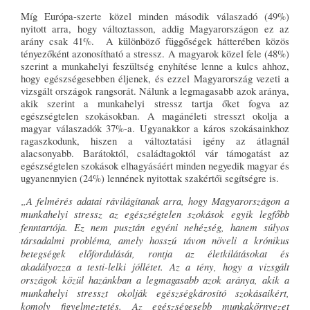
Míg Európa-szerte közel minden második válaszadó (49%)
nyitott arra, hogy változtasson, addig Magyarországon ez az
arány csak 41%. A különböző függőségek hátterében közös
tényezőként azonosítható a stressz. A magyarok közel fele (48%)
szerint a munkahelyi feszültség enyhítése lenne a kulcs ahhoz,
hogy egészségesebben éljenek, és ezzel Magyarország vezeti a
vizsgált országok rangsorát. Nálunk a legmagasabb azok aránya,
akik szerint a munkahelyi stressz tartja őket fogva az
egészségtelen szokásokban. A magánéleti stresszt okolja a
magyar válaszadók 37%-a. Ugyanakkor a káros szokásainkhoz
ragaszkodunk, hiszen a változtatási igény az átlagnál
alacsonyabb. Barátoktól, családtagoktól vár támogatást az
egészségtelen szokások elhagyásáért minden negyedik magyar és
ugyanennyien (24%) lennének nyitottak szakértői segítségre is.
„A felmérés adatai rávilágítanak arra, hogy Magyarországon a
munkahelyi stressz az egészségtelen szokások egyik legfőbb
fenntartója. Ez nem pusztán egyéni nehézség, hanem súlyos
társadalmi probléma, amely hosszú távon növeli a krónikus
betegségek előfordulását, rontja az életkilátásokat és
akadályozza a testi-lelki jóllétet. Az a tény, hogy a vizsgált
országok közül hazánkban a legmagasabb azok aránya, akik a
munkahelyi stresszt okolják egészségkárosító szokásaikért,
komoly figyelmeztetés. Az egészségesebb munkakörnyezet