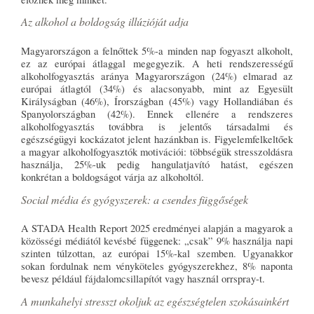
Az alkohol a boldogság illúzióját adja
Magyarországon a felnőttek 5%-a minden nap fogyaszt alkoholt,
ez az európai átlaggal megegyezik. A heti rendszerességű
alkoholfogyasztás aránya Magyarországon (24%) elmarad az
európai átlagtól (34%) és alacsonyabb, mint az Egyesült
Királyságban (46%), Írországban (45%) vagy Hollandiában és
Spanyolországban (42%). Ennek ellenére a rendszeres
alkoholfogyasztás továbbra is jelentős társadalmi és
egészségügyi kockázatot jelent hazánkban is. Figyelemfelkeltőek
a magyar alkoholfogyasztók motivációi: többségük stresszoldásra
használja, 25%-uk pedig hangulatjavító hatást, egészen
konkrétan a boldogságot várja az alkoholtól.
Social média és gyógyszerek: a csendes függőségek
A STADA Health Report 2025 eredményei alapján a magyarok a
közösségi médiától kevésbé függenek: „csak” 9% használja napi
szinten túlzottan, az európai 15%-kal szemben. Ugyanakkor
sokan fordulnak nem vényköteles gyógyszerekhez, 8% naponta
bevesz például fájdalomcsillapítót vagy használ orrspray-t.
A munkahelyi stresszt okoljuk az egészségtelen szokásainkért