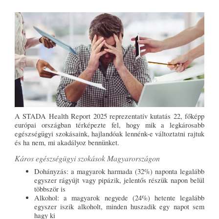
A STADA Health Report 2025 reprezentatív kutatás 22, főképp
európai országban térképezte fel, hogy mik a legkárosabb
egészségügyi szokásaink, hajlandóak lennénk-e változtatni rajtuk
és ha nem, mi akadályoz bennünket.
Káros egészségügyi szokások Magyarországon
Dohányzás: a magyarok harmada (32%) naponta legalább
egyszer rágyújt vagy pipázik, jelentős részük napon belül
többször is
Alkohol: a magyarok negyede (24%) hetente legalább
egyszer iszik alkoholt, minden huszadik egy napot sem
hagy ki