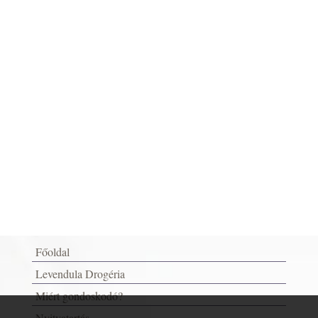
Főoldal
Levendula Drogéria
Miért gondoskodó?
Nyitvatartás