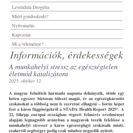
Levendula Drogéria
Miért gondoskodó?
Nyitvatartás
Kapcsolat
Mi a véleménye?
Információk, érdekességek
A munkahelyi stressz az egészségtelen
életmód katalizátora
2025. október 12.
A magyar felnőttek harmada naponta dohányzik, ötöde egy
héten egyszer biztosan túleszi magát, és az egészégkárosító
szokásokat a többség nem is szeretné elhagyni – borús képet
fest a káros függőségekről a STADA Health Report 2025*. A
22, főképp európai országban végzett felmérés eredményei
alapján legnagyobb arányban a magyarok teszik felelőssé a
munkahelyi stresszt a káros egészségügyi szokásaik miatt,
szakértői segítségre pedig csak minden negyedik nyitott.