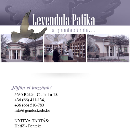
Jöjjön el hozzánk!
5630 Békés, Csabai u 15.
+36 (66) 411-134,
+36 (66) 510-780
info@gondoskodo.hu
NYITVA TARTÁS:
Hétfő - Péntek: