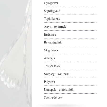
Gyógyszer
Sajtófigyelő
Táplálkozás
Anya - gyermek
Egészség
Betegségeink
Megelőzés
Allergia
Test és lélek
Szépség - wellness
Pályázat
Ünnepek - évfordulók
Szenvedélyek