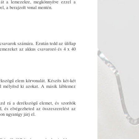
 át a lemezekre, megkönnyítve ezzel a
el, a berajzolt vonal mentén.
a csavarok számára. Ezután tedd az ülőlap
lemezeket az akkus csavarozó és 4 x 40
ékszögű elem körvonalát. Készíts két-két
ől mélyítsd ki azokat. A másik láblemez
eszd rá a derékszögű elemet, és szorítók
d, és elvégezheted az összeszerelést az
n ugyanígy járj el.