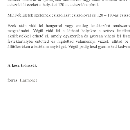
csiszold át ezeket a helyeket 120-as csiszolópapírral.
MDF-felületek széleinek csiszolását csiszolóval és 120 – 180-as csiszo
Ezek után vidd fel hengerrel vagy esetleg festékszóró rendszerr
megszáradni. Végül vidd fel a látható helyekre a színes festék
akrilfestékkel érhető el, amely egyszerűen és gyorsan vihető fel fest
festéktartályba öntötted és higítottad valamennyi vízzel, állítsd b
állítókeréken a festékmennyiséget. Végül pedig fesd gyermeked kedvenc 
A kész trónszék
forrás:
Harmonet