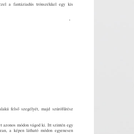
zel a fantáziadús trónszékkel egy kis
alakú felső szegélyét, majd szúrófűrész
et azonos módon vágod ki. Itt szintén egy
szan, a képen látható módon egyenesen