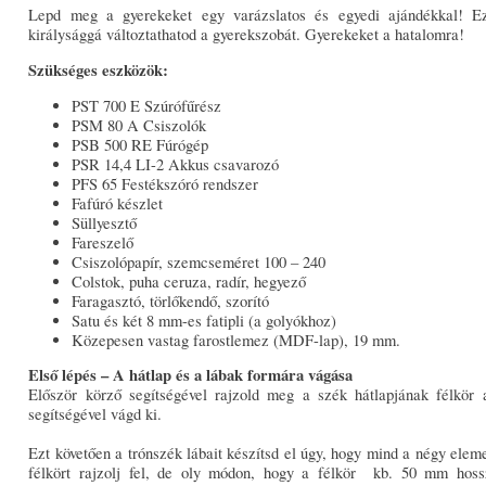
Lepd meg a gyerekeket egy varázslatos és egyedi ajándékkal! Ez
királysággá változtathatod a gyerekszobát. Gyerekeket a hatalomra!
Szükséges eszközök:
PST 700 E Szúrófűrész
PSM 80 A Csiszolók
PSB 500 RE Fúrógép
PSR 14,4 LI-2 Akkus csavarozó
PFS 65 Festékszóró rendszer
Fafúró készlet
Süllyesztő
Fareszelő
Csiszolópapír, szemcseméret 100 – 240
Colstok, puha ceruza, radír, hegyező
Faragasztó, törlőkendő, szorító
Satu és két 8 mm-es fatipli (a golyókhoz)
Közepesen vastag farostlemez (MDF-lap), 19 mm.
Első lépés – A hátlap és a lábak formára vágása
Először körző segítségével rajzold meg a szék hátlapjának félkör 
segítségével vágd ki.
Ezt követően a trónszék lábait készítsd el úgy, hogy mind a négy elem
félkört rajzolj fel, de oly módon, hogy a félkör kb. 50 mm hos