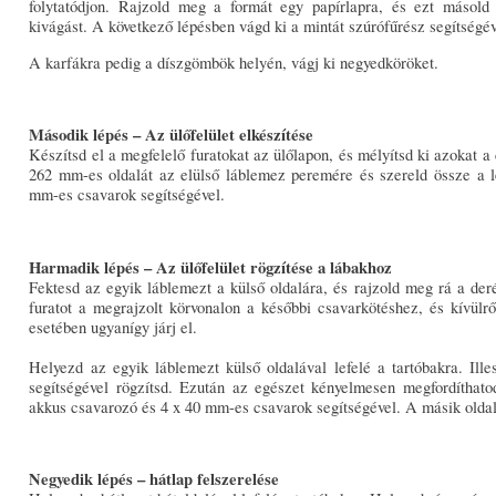
folytatódjon. Rajzold meg a formát egy papírlapra, és ezt másold
kivágást. A következő lépésben vágd ki a mintát szúrófűrész segítségév
A karfákra pedig a díszgömbök helyén, vágj ki negyedköröket.
Második lépés – Az ülőfelület elkészítése
Készítsd el a megfelelő furatokat az ülőlapon, és mélyítsd ki azokat 
262 mm-es oldalát az elülső láblemez peremére és szereld össze a 
mm-es csavarok segítségével.
Harmadik lépés – Az ülőfelület rögzítése a lábakhoz
Fektesd az egyik láblemezt a külső oldalára, és rajzold meg rá a der
furatot a megrajzolt körvonalon a későbbi csavarkötéshez, és kívülr
esetében ugyanígy járj el.
Helyezd az egyik láblemezt külső oldalával lefelé a tartóbakra. Ill
segítségével rögzítsd. Ezután az egészet kényelmesen megfordíthato
akkus csavarozó és 4 x 40 mm-es csavarok segítségével. A másik oldalo
Negyedik lépés – hátlap felszerelése