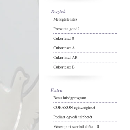
Tesztek
Méregtelenítés
Prosztata gond?
Cukorteszt 0
Cukorteszt A
Cukorteszt AB
Cukorteszt B
Extra
Benu hűségprogram
CORAZON egészségteszt
Podiart egyedi talpbetét
Vércsoport szerinti diéta - 0