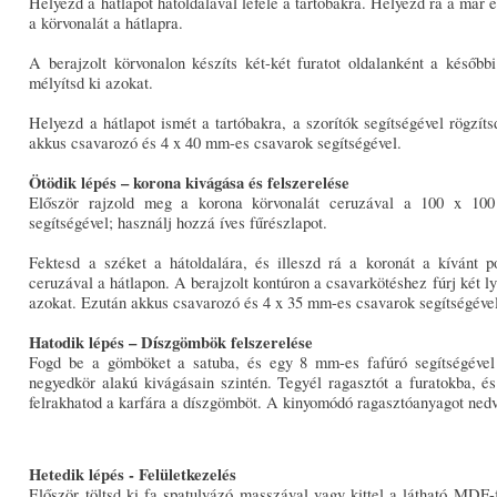
Helyezd a hátlapot hátoldalával lefelé a tartóbakra. Helyezd rá a már 
a körvonalát a hátlapra.
A berajzolt körvonalon készíts két-két furatot oldalanként a később
mélyítsd ki azokat.
Helyezd a hátlapot ismét a tartóbakra, a szorítók segítségével rögzí
akkus csavarozó és 4 x 40 mm-es csavarok segítségével.
Ötödik lépés – korona kivágása és felszerelése
Először rajzold meg a korona körvonalát ceruzával a 100 x 10
segítségével; használj hozzá íves fűrészlapot.
Fektesd a széket a hátoldalára, és illeszd rá a koronát a kívánt p
ceruzával a hátlapon. A berajzolt kontúron a csavarkötéshez fúrj két l
azokat. Ezután akkus csavarozó és 4 x 35 mm-es csavarok segítségével 
Hatodik lépés – Díszgömbök felszerelése
Fogd be a gömböket a satuba, és egy 8 mm-es fafúró segítségével
negyedkör alakú kivágásain szintén. Tegyél ragasztót a furatokba, és
felrakhatod a karfára a díszgömböt. A kinyomódó ragasztóanyagot nedve
Hetedik lépés - Felületkezelés
Először töltsd ki fa spatulyázó masszával vagy kittel a látható MDF-f