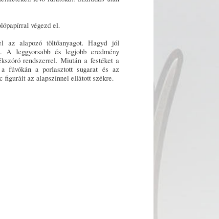
lópapírral végezd el.
el az alapozó töltőanyagot. Hagyd jól
et. A leggyorsabb és legjobb eredmény
ékszóró rendszerrel. Miután a festéket a
e a fúvókán a porlasztott sugarat és az
figuráit az alapszínnel ellátott székre.