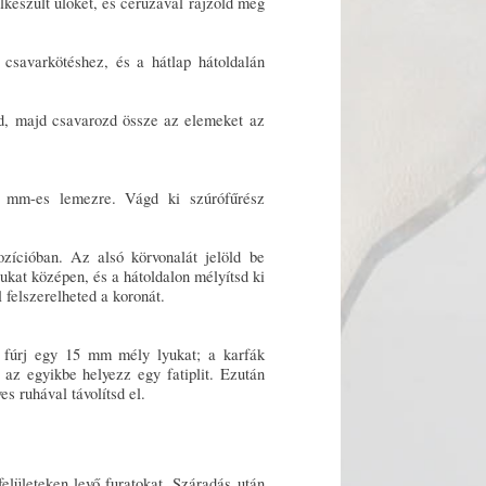
elkészült ülőkét, és ceruzával rajzold meg
i csavarkötéshez, és a hátlap hátoldalán
tsd, majd csavarozd össze az elemeket az
0 mm-es lemezre. Vágd ki szúrófűrész
ozícióban. Az alsó körvonalát jelöld be
yukat középen, és a hátoldalon mélyítsd ki
felszerelheted a koronát.
 fúrj egy 15 mm mély lyukat; a karfák
 az egyikbe helyezz egy fatiplit. Ezután
s ruhával távolítsd el.
elületeken levő furatokat. Száradás után