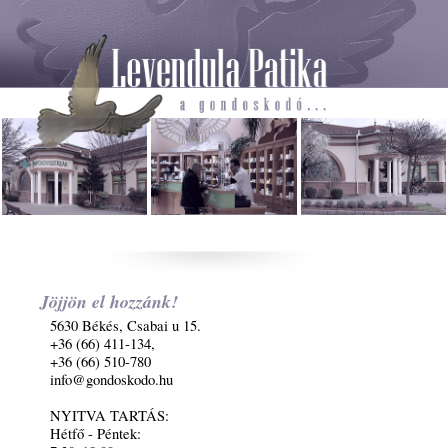
Jöjjön el hozzánk!
5630 Békés, Csabai u 15.
+36 (66) 411-134,
+36 (66) 510-780
info@gondoskodo.hu
NYITVA TARTÁS:
Hétfő - Péntek: