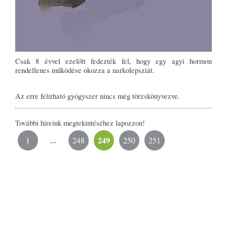
Csak 8 évvel ezelőtt fedezték fel, hogy egy agyi hormon
rendellenes működése okozza a narkolepsziát.
Az erre felírható gyógyszer nincs még törzskönyvezve.
További híreink megtekintéséhez lapozzon!
...
249
1
248
250
251