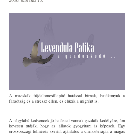
A macskák fájdalomcsillapító hatással bírnak, hatékonyak a
fáradtság és a stressz ellen, és elűzik a migrént is.
A négylábú kedvencek jó hatással vannak gazdáik kedélyére, ám
kevesen tudják, hogy az állatok gyógyítani is képesek. Egy
oroszországi felmérés szerint ajánlatos a cirmosterápia a magas