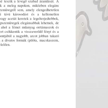
ővé teszik a levegő szabad áramlását. A
nak a meleg napokon, miközben elegáns
zemüvegről sem, amely elengedhetetlen
ú távú károsodást és a kellemetlen
agy acetát keretek a legelterjedtebbek,
pszemüvegek elegánsabbak lehetnek, de
, ahol a fémet műanyag orrtámaszok és
ert csökkentik a visszaverődő fényt és a
ontjából a nagyobb, arcot jobban takaró
n a divatos formák (pilóta, macskaszem,
elelően.