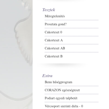
Tesztek
Méregtelenítés
Prosztata gond?
Cukorteszt 0
Cukorteszt A
Cukorteszt AB
Cukorteszt B
Extra
Benu hűségprogram
CORAZON egészségteszt
Podiart egyedi talpbetét
Vércsoport szerinti diéta - 0