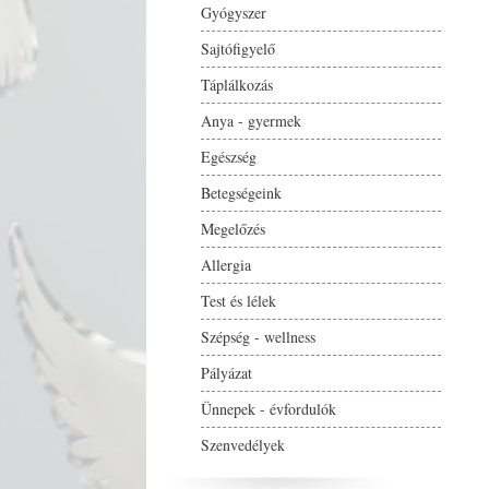
Gyógyszer
Sajtófigyelő
Táplálkozás
Anya - gyermek
Egészség
Betegségeink
Megelőzés
Allergia
Test és lélek
Szépség - wellness
Pályázat
Ünnepek - évfordulók
Szenvedélyek