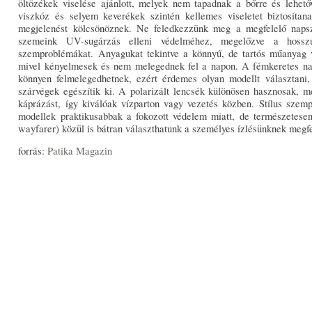
öltözékek viselése ajánlott, melyek nem tapadnak a bőrre és lehet
viszkóz és selyem keverékek szintén kellemes viseletet biztosíta
megjelenést kölcsönöznek. Ne feledkezzünk meg a megfelelő naps
szemeink UV-sugárzás elleni védelméhez, megelőzve a hossz
szemproblémákat. Anyagukat tekintve a könnyű, de tartós műanyag v
mivel kényelmesek és nem melegednek fel a napon. A fémkeretes na
könnyen felmelegedhetnek, ezért érdemes olyan modellt választani
szárvégek egészítik ki. A polarizált lencsék különösen hasznosak, m
káprázást, így kiválóak vízparton vagy vezetés közben. Stílus szemp
modellek praktikusabbak a fokozott védelem miatt, de természetese
wayfarer) közül is bátran választhatunk a személyes ízlésünknek megf
forrás:
Patika Magazin