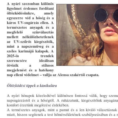
A nyári szezonban különös
figyelmet érdemes fordítani
öltözködésünkre, amely
egyszerre véd a hőség és a
káros UV-sugárzás ellen. A
természetes anyagok és a
megfelelő színválasztás
mellett nélkülözhetetlenek
az UV-szűrős kiegészítők,
mint a napszemüveg és a
széles karimájú kalapok. A
2025-ös trendek
szerencsére ideálisan
ötvözik a stílusos
megjelenést és a hatékony
nap elleni védelmet – vallja az Alensa szakértői csapata.
Öltözködési tippek a kánikulára
A nyári hónapok közeledtével különösen fontossá válik, hogy szeme
napsugárzástól és a hőségtől. A ruházatunk, kiegészítőink anyagán
komfort érzetünk megőrzése érdekében.
A természetes anyagok, mint a pamut és a len kiváló választásnak 
miatt, hiszen segítenek a test hőmérsékletének szabályozásában és a