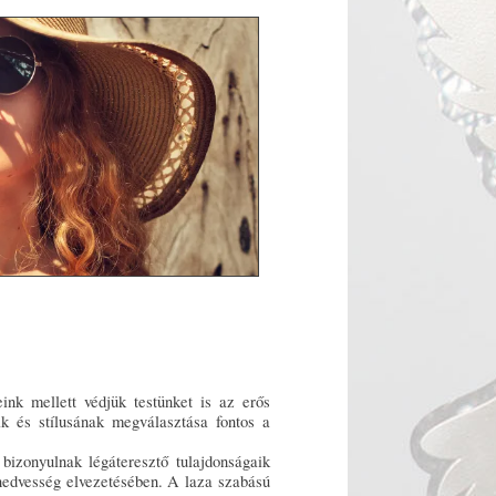
ink mellett védjük testünket is az erős
ak és stílusának megválasztása fontos a
bizonyulnak légáteresztő tulajdonságaik
 nedvesség elvezetésében. A laza szabású