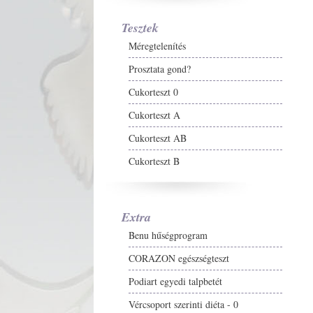
Tesztek
Méregtelenítés
Prosztata gond?
Cukorteszt 0
Cukorteszt A
Cukorteszt AB
Cukorteszt B
Extra
Benu hűségprogram
CORAZON egészségteszt
Podiart egyedi talpbetét
Vércsoport szerinti diéta - 0