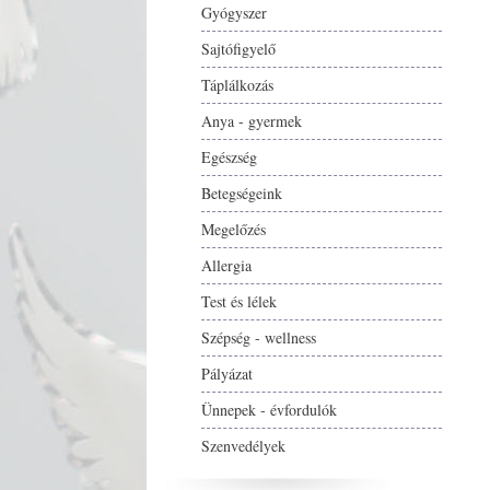
Gyógyszer
Sajtófigyelő
Táplálkozás
Anya - gyermek
Egészség
Betegségeink
Megelőzés
Allergia
Test és lélek
Szépség - wellness
Pályázat
Ünnepek - évfordulók
Szenvedélyek