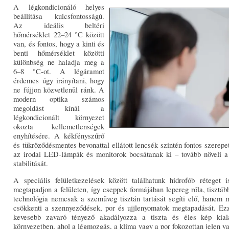
A légkondicionáló helyes
beállítása kulcsfontosságú.
Az ideális beltéri
hőmérséklet 22–24 °C között
van, és fontos, hogy a kinti és
benti hőmérséklet közötti
különbség ne haladja meg a
6–8 °C-ot. A légáramot
érdemes úgy irányítani, hogy
ne fújjon közvetlenül ránk. A
modern optika számos
megoldást kínál a
légkondicionált környezet
okozta kellemetlenségek
enyhítésére. A kékfényszűrő
és tükröződésmentes bevonattal ellátott lencsék szintén fontos szerepe
az irodai LED-lámpák és monitorok bocsátanak ki – tovább növeli a 
stabilitását.
A speciális felületkezelések között találhatunk hidrofób réteget
megtapadjon a felületen, így cseppek formájában lepereg róla, tisztáb
technológia nemcsak a szemüveg tisztán tartását segíti elő, hanem m
csökkenti a szennyeződések, por és ujjlenyomatok megtapadását. Ezze
kevesebb zavaró tényező akadályozza a tiszta és éles kép kial
környezetben, ahol a légmozgás, a klíma vagy a por fokozottan jelen v