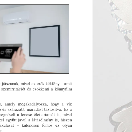
t játszanak, mivel az erős kékfény – amit
szemirritációt és csökkenti a könnyfilm
 is, amely megakadályozza, hogy a víz
b és szárazabb maradást biztosítva. Ez a
egnöveli a lencse élettartamát is, mivel
l együtt javul a látásélmény is, hiszen
akulását – különösen fontos ez olyan
an.