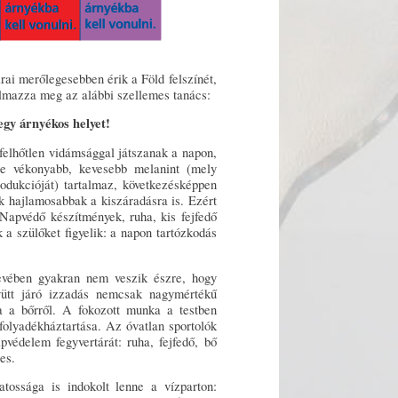
rai merőlegesebben érik a Föld felszínét,
galmazza meg az alábbi szellemes tanács:
egy árnyékos helyet! 
 felhőtlen vidámsággal játszanak a napon,
re vékonyabb, kevesebb melanint (mely
odukcióját) tartalmaz, következésképpen
k hajlamosabbak a kiszáradásra is. Ezért
 Napvédő készítmények, ruha, kis fejfedő
a szülőket figyelik: a napon tartózkodás
evében gyakran nem veszik észre, hogy
yütt járó izzadás nemcsak nagymértékű
 a bőrről. A fokozott munka a testben
 folyadékháztartása. Az óvatlan sportolók
pvédelem fegyvertárát: ruha, fejfedő, bő
es.
tossága is indokolt lenne a vízparton: