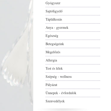
Gyógyszer
Sajtófigyelő
Táplálkozás
Anya - gyermek
Egészség
Betegségeink
Megelőzés
Allergia
Test és lélek
Szépség - wellness
Pályázat
Ünnepek - évfordulók
Szenvedélyek