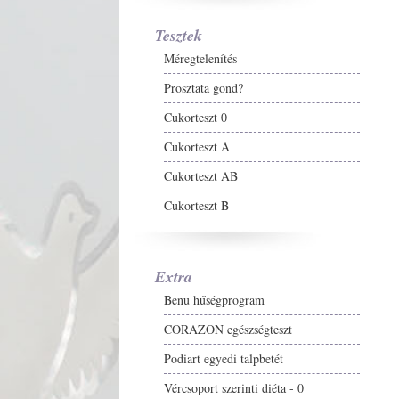
Tesztek
Méregtelenítés
Prosztata gond?
Cukorteszt 0
Cukorteszt A
Cukorteszt AB
Cukorteszt B
Extra
Benu hűségprogram
CORAZON egészségteszt
Podiart egyedi talpbetét
Vércsoport szerinti diéta - 0