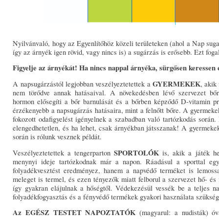
Nyilvánvaló, hogy az Egyenlítőhöz közeli területeken (ahol a Nap suga
így az árnyék igen rövid, vagy nincs is) a sugárzás is erősebb. Ezt fo
Figyelje az árnyékát! Ha nincs nappal árnyéka, sürgősen keressen 
GYERMEKEK
A napsugárzástól legjobban veszélyeztetettek a
, akik
nem törődve annak hatásaival. A növekedésben lévő szervezet bő
hormon elősegíti a bőr barnulását és a bőrben képződő D-vitamin pr
érzékenyebb a napsugárzás hatásaira, mint a felnőtt bőre. A gyermeke
fokozott odafigyelést igényelnek a szabadban való tartózkodás során.
elengedhetetlen, és ha lehet, csak árnyékban játsszanak! A gyermekek 
során is rólunk vesznek példát.
SPORTOLÓK
Veszélyeztetettek a tengerparton
is, akik a játék h
menynyi ideje tartózkodnak már a napon. Ráadásul a sporttal eg
folyadékvesztést eredményez, hanem a napvédő terméket is lemossa
meleget is termel, és ezen tényezők miatt felborul a szervezet hő- és
így gyakran elájulnak a hőségtől. Védekezésül vessék be a teljes na
folyadékfogyasztás és a fényvédő termékek gyakori használata szükség
Az EGÉSZ TESTET NAPOZTATÓK
(magyarul: a nudisták) óva