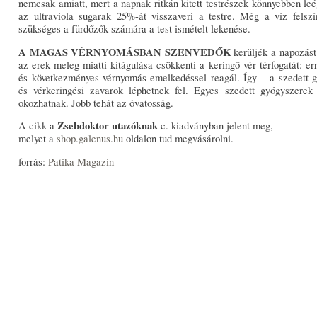
nemcsak amiatt, mert a napnak ritkán kitett testrészek könnyebben leé
az ultraviola sugarak 25%-át visszaveri a testre. Még a víz felszí
szükséges a fürdőzők számára a test ismételt lekenése.
A MAGAS VÉRNYOMÁSBAN SZENVEDŐK
kerüljék a napozást
az erek meleg miatti kitágulása csökkenti a keringő vér térfogatát: e
és következményes vérnyomás-emelkedéssel reagál. Így – a szedett 
és vérkeringési zavarok léphetnek fel. Egyes szedett gyógyszerek (p
okozhatnak. Jobb tehát az óvatosság.
Zsebdoktor utazóknak
A cikk a
c. kiadványban jelent meg,
melyet a
shop.galenus.hu
oldalon tud megvásárolni.
forrás:
Patika Magazin