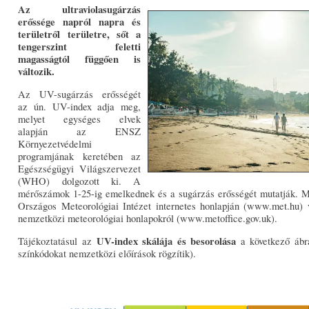
Az ultraviolasugárzás
erőssége napról napra és
területről területre, sőt a
tengerszint feletti
magasságtól függően is
változik.
Az UV-sugárzás erősségét
az ún. UV-index adja meg,
melyet egységes elvek
alapján az ENSZ
Környezetvédelmi
programjának keretében az
Egészségügyi Világszervezet
(WHO) dolgozott ki. A
mérőszámok 1-25-ig emelkednek és a sugárzás erősségét mutatják. M
Országos Meteorológiai Intézet internetes honlapján (www.met.hu) va
nemzetközi meteorológiai honlapokról (www.metoffice.gov.uk).
UV-index skálája és besorolása
Tájékoztatásul az
a következő ábrá
színkódokat nemzetközi előírások rögzítik).