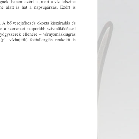
gnek, hanem azért is, mert a víz felszíne
ne alatt is hat a napsugárzás. Ezért is
. A bő verejtékezés okozta kiszáradás és
rre a szervezet szaporább szívműködéssel
gyógyszerek ellenére – vérnyomáskiugrás
l. vízhajtók) fotóallergiás reakciót is