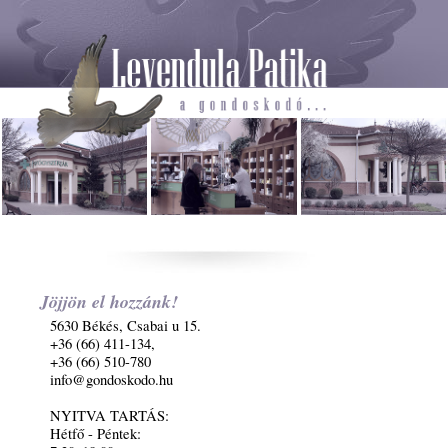
Jöjjön el hozzánk!
5630 Békés, Csabai u 15.
+36 (66) 411-134,
+36 (66) 510-780
info@gondoskodo.hu
NYITVA TARTÁS:
Hétfő - Péntek: