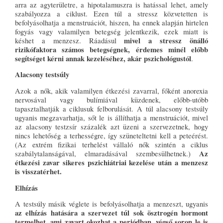
arra az agyterületre, a hipotalamuszra is hatással lehet, amely
szabályozza a ciklust. Ezen túl a stressz közvetetten is
befolyásolhatja a menstruációt, hiszen, ha ennek alapján hirtelen
fogyás vagy valamilyen betegség jelentkezik, ezek miatt is
mivel a stressz önálló
késhet a menzesz. Ráadásul
rizikófaktora számos betegségnek, érdemes minél előbb
segítséget kérni annak kezeléséhez, akár pszichológustól
.
Alacsony testsúly
Azok a nők, akik valamilyen étkezési zavarral, főként anorexia
nervosával vagy bulímiával küzdenek, előbb-utóbb
tapasztalhatják a ciklusuk felborulását. A túl alacsony testsúly
ugyanis megzavarhatja, sőt le is állíthatja a menstruációt, mivel
az alacsony testzsír százalék azt üzeni a szervezetnek, hogy
nincs lehetőség a terhességre, így szüneteltetni kell a peteérést.
(Az extrém fizikai terhelést vállaló nők szintén a ciklus
Az
szabálytalanságával, elmaradásával szembesülhetnek.)
étkezési zavar sikeres pszichiátriai kezelése után a menzesz
is visszatérhet.
Elhízás
A testsúly másik véglete is befolyásolhatja a menzeszt, ugyanis
az elhízás hatására a szervezet túl sok ösztrogén hormont
termelhet, ami zavart okozhat a periódban, végső soron le is