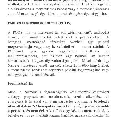
állíthatja azt
. Ha a kivizsgálások során az derül ki, hogy az
elhízás okozza a menstruációs késést vagy elmaradást, érdemes
életmód orvosi segítséget kérni a tartós és egészséges fogyáshoz.
Policisztás ovárium szindróma (PCOS)
A PCOS miatt a szervezet túl sok „férfihormont”, androgént
termel, ami miatt ciszták keletkeznek a petefészekben. A
betegség szerteágazó tüneteket okozhat, így például
megzavarhatja vagy meg is szüntetheti a menstruációt
. A
PCOS-sel igen gyakran együttesen jelentkezik az
inzulinrezisztencia, ami szintén egy hormon, az inzulin
háztartásának kiegyensúlyozatlanságát jelzi. Mivel tehát egy
összetett tünetegyüttesről van szó, a kezelés is több irányú lehet,
a menstruáció rendezése történhet például fogamzásgátló vagy
más gyógyszer elrendelésével.
Fogamzásgátlás
Mivel a hormonális fogamzásgátló készítmények ösztrogént
és/vagy progeszteront tartalmaznak, azok elkezdése és
A befejezés
elhagyása is hatással van a menstruációs ciklusra.
után általában 2-3 hónapot is várni kell, amíg újra rendeződik
a periódus és nem érkezik előbb vagy késik a menstruáció.
A
behelyezett vagy injektált fogamzásgátlók ugyancsak okozhatják