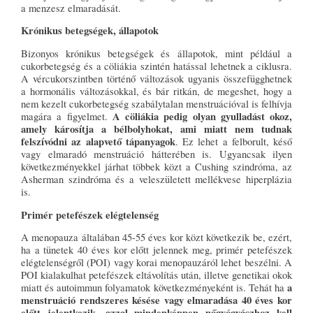
a menzesz elmaradását.
Krónikus betegségek, állapotok
Bizonyos krónikus betegségek és állapotok, mint például a
cukorbetegség és a cöliákia szintén hatással lehetnek a ciklusra.
A vércukorszintben történő változások ugyanis összefügghetnek
a hormonális változásokkal, és bár ritkán, de megeshet, hogy a
nem kezelt cukorbetegség szabálytalan menstruációval is felhívja
A cöliákia pedig olyan gyulladást okoz,
magára a figyelmet.
amely károsítja a bélbolyhokat, ami miatt nem tudnak
felszívódni az alapvető tápanyagok
. Ez lehet a felborult, késő
vagy elmaradó menstruáció hátterében is. Ugyancsak ilyen
következményekkel járhat többek közt a Cushing szindróma, az
Asherman szindróma és a veleszületett mellékvese hiperplázia
is.
Primér petefészek elégtelenség
A menopauza általában 45-55 éves kor közt következik be, ezért,
ha a tünetek 40 éves kor előtt jelennek meg, primér petefészek
elégtelenségről (POI) vagy korai menopauzáról lehet beszélni. A
POI kialakulhat petefészek eltávolítás után, illetve genetikai okok
a
miatt és autoimmun folyamatok következményeként is. Tehát ha
menstruáció rendszeres késése vagy elmaradása 40 éves kor
előtt jelentkezik, azzal mindenképpen nőgyógyászhoz kell