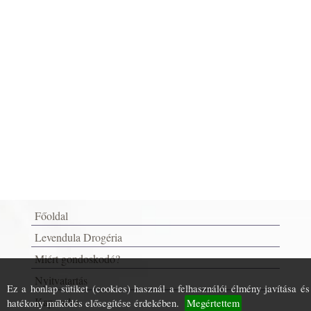
Főoldal
Levendula Drogéria
Miért gondoskodó?
Nyitvatartás
Ez a honlap sütiket (cookies) használ a felhasználói élmény javítása és
Kapcsolat
hatékony működés elősegítése érdekében.
Megértettem