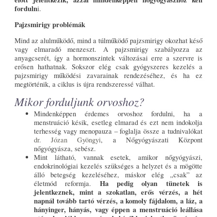
forduln
i.
Pajzsmirigy problémák
Mind az alulműködő, mind a túlműködő pajzsmirigy okozhat késő
vagy elmaradó menzeszt. A pajzsmirigy szabályozza az
anyagcserét, így a hormonszintek változásai erre a szervre is
erősen hathatnak. Sokszor elég csak gyógyszeres kezelés a
pajzsmirigy működési zavarainak rendezéséhez, és ha ez
megtörténik, a ciklus is újra rendszeressé válhat.
Mikor forduljunk orvoshoz?
Mindenképpen érdemes orvoshoz fordulni, ha a
menstruáció késik, esetleg elmarad és ezt nem indokolja
terhesség vagy menopauza – foglalja össze a tudnivalókat
dr. Józan Gyöngyi
, a Nőgyógyászati Központ
nőgyógyásza, sebész.
Mint látható, vannak esetek, amikor nőgyógyászi,
endokrinológiai kezelés szükséges a helyzet és a mögötte
álló betegség kezeléséhez, máskor elég „csak” az
Ha pedig olyan tünetek is
életmód reformja.
jelentkeznek, mint a szokatlan, erős vérzés, a hét
napnál tovább tartó vérzés, a komoly fájdalom, a láz, a
hányinger, hányás, vagy éppen a menstruáció leállása