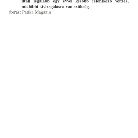
után legalább egy évvel később jelentkező vérzés,
mielőbbi kivizsgálásra van szükség
.
forrás:
Patika Magazin