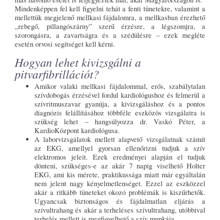
Mindenképpen fel kell figyelni tehát a fenti tünetekre, valamint a
mellettük megjelenő mellkasi fájdalomra, a mellkasban érezhető
„rebegő, pillangószárny” szerű érzésre, a légszomjra, a
szorongásra, a zavartságra és a szédülésre – ezek megléte
esetén orvosi segítséget kell kérni.
Hogyan lehet kivizsgálni a
pitvarfibrillációt?
Amikor valaki mellkasi fájdalommal, erős, szabálytalan
szívdobogás érzésével fordul kardiológushoz és felmerül a
szívritmuszavar gyanúja, a kivizsgáláshoz és a pontos
diagnózis felállításához többféle eszközös vizsgálatra is
szükség lehet – hangsúlyozza dr. Vaskó Péter, a
KardioKözpont kardiológusa.
A laborvizsgálatok mellett alapvető vizsgálatnak számít
az EKG, amellyel gyorsan ellenőrizni tudjuk a szív
elektromos jeleit. Ezek eredményei alapján el tudjuk
dönteni, szükséges-e az akár 7 napig viselhető Holter
EKG, ami kis mérete, praktikussága miatt már egyáltalán
nem jelent nagy kényelmetlenséget. Ezzel az eszközzel
akár a ritkább tüneteket okozó problémák is kiszűrhetők.
Ugyancsak biztonságos és fájdalmatlan eljárás a
szívultrahang és akár a terheléses szívultrahang, utóbbival
terhelés mellett is megfigyelhető a szív munkája.