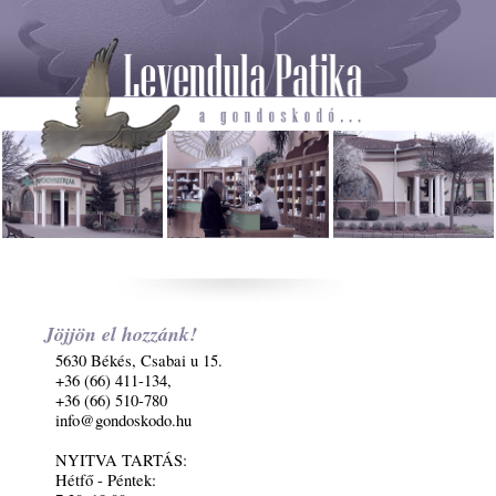
Jöjjön el hozzánk!
5630 Békés, Csabai u 15.
+36 (66) 411-134,
+36 (66) 510-780
info@gondoskodo.hu
NYITVA TARTÁS:
Hétfő - Péntek: