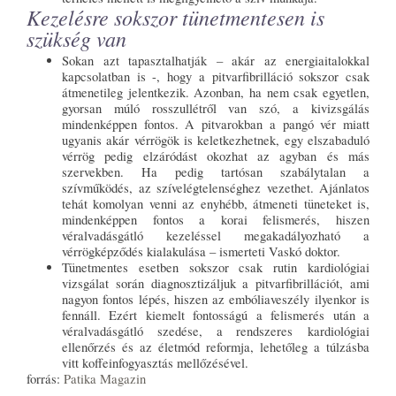
Kezelésre sokszor tünetmentesen is
szükség van
Sokan azt tapasztalhatják – akár az energiaitalokkal
kapcsolatban is -, hogy a pitvarfibrilláció sokszor csak
átmenetileg jelentkezik. Azonban, ha nem csak egyetlen,
gyorsan múló rosszullétről van szó, a kivizsgálás
mindenképpen fontos. A pitvarokban a pangó vér miatt
ugyanis akár vérrögök is keletkezhetnek, egy elszabaduló
vérrög pedig elzáródást okozhat az agyban és más
szervekben. Ha pedig tartósan szabálytalan a
szívműködés, az szívelégtelenséghez vezethet. Ajánlatos
tehát komolyan venni az enyhébb, átmeneti tüneteket is,
mindenképpen fontos a korai felismerés, hiszen
véralvadásgátló kezeléssel megakadályozható a
vérrögképződés kialakulása – ismerteti Vaskó doktor.
Tünetmentes esetben sokszor csak rutin kardiológiai
vizsgálat során diagnosztizáljuk a pitvarfibrillációt, ami
nagyon fontos lépés, hiszen az embóliaveszély ilyenkor is
fennáll. Ezért kiemelt fontosságú a felismerés után a
véralvadásgátló szedése, a rendszeres kardiológiai
ellenőrzés és az életmód reformja, lehetőleg a túlzásba
vitt koffeinfogyasztás mellőzésével.
forrás:
Patika Magazin