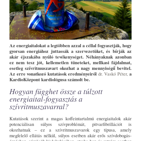
Az energiaitalokat a legtöbben azzal a céllal fogyasztják, hogy
gyorsan energiához juttassák a szervezetüket, és bírják az
akár éjszakába nyúló tevékenységet. Néhányaknak azonban
ez nem tesz jót, kellemetlen tüneteket, mellkasi fájdalmat,
esetleg szívritmuszavart okozhat a nagy mennyiségű bevitel.
Az erre vonatkozó kutatások eredményeiről
a
dr. Vaskó Péter,
KardioKözpont kardiológusa számolt be.
Hogyan függhet össze a túlzott
energiaital-fogyasztás a
szívritmuszavarral?
Kutatások szerint a magas koffeintartalmú energiaitalok akár
potenciálisan súlyos szívproblémát, pitvarfibrillációt is
okozhatnak – ez a szívritmuszavarok egy típusa, amely
megfelelő ellátás nélkül, súlyos esetben akár erős szívdobogás-