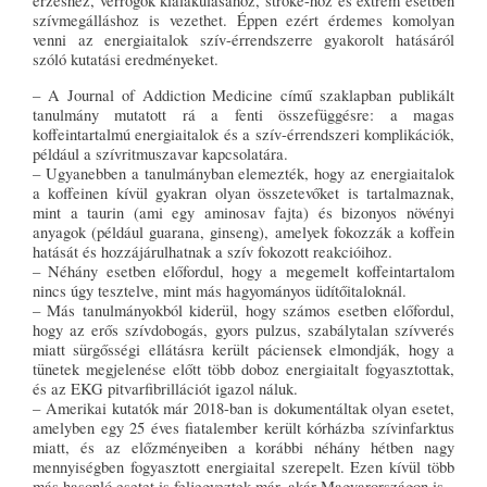
érzéshez, vérrögök kialakulásához, stroke-hoz és extrém esetben
szívmegálláshoz is vezethet. Éppen ezért érdemes komolyan
venni az energiaitalok szív-érrendszerre gyakorolt hatásáról
szóló kutatási eredményeket.
– A Journal of Addiction Medicine című szaklapban publikált
tanulmány mutatott rá a fenti összefüggésre: a magas
koffeintartalmú energiaitalok és a szív-érrendszeri komplikációk,
például a szívritmuszavar kapcsolatára.
– Ugyanebben a tanulmányban elemezték, hogy az energiaitalok
a koffeinen kívül gyakran olyan összetevőket is tartalmaznak,
mint a taurin (ami egy aminosav fajta) és bizonyos növényi
anyagok (például guarana, ginseng), amelyek fokozzák a koffein
hatását és hozzájárulhatnak a szív fokozott reakcióihoz.
– Néhány esetben előfordul, hogy a megemelt koffeintartalom
nincs úgy tesztelve, mint más hagyományos üdítőitaloknál.
– Más tanulmányokból kiderül, hogy számos esetben előfordul,
hogy az erős szívdobogás, gyors pulzus, szabálytalan szívverés
miatt sürgősségi ellátásra került páciensek elmondják, hogy a
tünetek megjelenése előtt több doboz energiaitalt fogyasztottak,
és az EKG pitvarfibrillációt igazol náluk.
– Amerikai kutatók már 2018-ban is dokumentáltak olyan esetet,
amelyben egy 25 éves fiatalember került kórházba szívinfarktus
miatt, és az előzményeiben a korábbi néhány hétben nagy
mennyiségben fogyasztott energiaital szerepelt. Ezen kívül több
más hasonló esetet is feljegyeztek már, akár Magyarországon is.