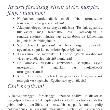
Tavaszi fáradtság ellen: alvás, mozgás,
fény, vitaminok!
Napközben tartózkodjunk minél többet természetes
fényben, lehetőleg a szabadban!
Aludjunk eleget, de ne vigyük túlzásba! Testünk ugyanis a
túlalvástól még fáradtabb lesz. Törekedjünk a
rendszerességre: minden nap ugyanabban az időpontban
keljünk fel és feküdjünk le.
Szellőztessünk gyakran! A friss oxigén felpezsdíti
agyunkat, segíti koncentrációképességünket is.
Kávézzunk, de mértékkel! Helyette igyunk inkább sok
vizet, gyümölcslét, frissítő mentateát!
Ha álmosak vagyunk napközben, sétáljunk egyet,
mozgassuk át magunkat pár nyújtózkodós
tornagyakorlattal!
Kerüljük a nehéz ételeket, megemésztésük ugyanis sok
energiát vesz igénybe. Együnk sok gyümölcsöt!
Csak pozitívan!
A kedvetlenséggel, fáradtsággal szembe szállva lelkünket is
hangoljuk a tavaszra! A napfénytől és a kellemes hőmérséklettől
jobb kedvre derülünk, a hosszabb nappalok miatt pedig
boldogabbnak is érezzük magunkat. Többet és szívesebben