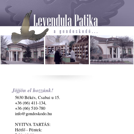
Jöjjön el hozzánk!
5630 Békés, Csabai u 15.
+36 (66) 411-134,
+36 (66) 510-780
info@gondoskodo.hu
NYITVA TARTÁS:
Hétfő - Péntek: