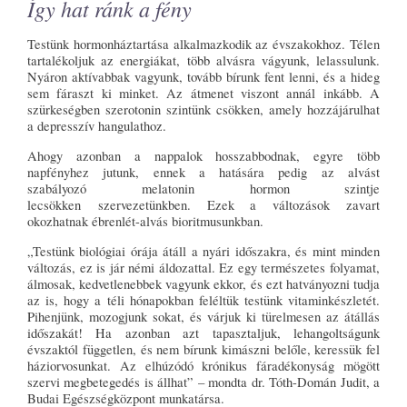
Így hat ránk a fény
Testünk hormonháztartása alkalmazkodik az évszakokhoz. Télen
tartalékoljuk az energiákat, több alvásra vágyunk, lelassulunk.
Nyáron aktívabbak vagyunk, tovább bírunk fent lenni, és a hideg
sem fáraszt ki minket. Az átmenet viszont annál inkább. A
szürkeségben szerotonin szintünk csökken, amely hozzájárulhat
a depresszív hangulathoz.
Ahogy azonban a nappalok hosszabbodnak, egyre több
napfényhez jutunk, ennek a hatására pedig az alvást
szabályozó melatonin hormon szintje
lecsökken szervezetünkben. Ezek a változások zavart
okozhatnak ébrenlét-alvás bioritmusunkban.
„Testünk biológiai órája átáll a nyári időszakra, és mint minden
változás, ez is jár némi áldozattal. Ez egy természetes folyamat,
álmosak, kedvetlenebbek vagyunk ekkor, és ezt hatványozni tudja
az is, hogy a téli hónapokban feléltük testünk vitaminkészletét.
Pihenjünk, mozogjunk sokat, és várjuk ki türelmesen az átállás
időszakát! Ha azonban azt tapasztaljuk, lehangoltságunk
évszaktól független, és nem bírunk kimászni belőle, keressük fel
háziorvosunkat. Az elhúzódó krónikus fáradékonyság mögött
szervi megbetegedés is állhat” – mondta dr. Tóth-Domán Judit, a
Budai Egészségközpont munkatársa.