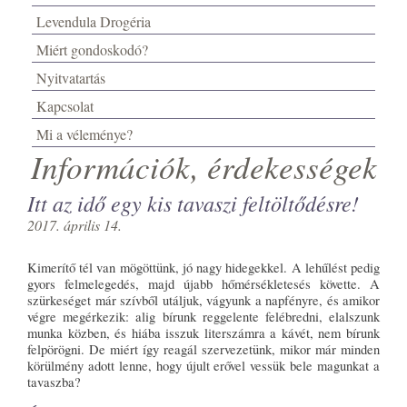
Levendula Drogéria
Miért gondoskodó?
Nyitvatartás
Kapcsolat
Mi a véleménye?
Információk, érdekességek
Itt az idő egy kis tavaszi feltöltődésre!
2017. április 14.
Kimerítő tél van mögöttünk, jó nagy hidegekkel. A lehűlést pedig
gyors felmelegedés, majd újabb hőmérsékletesés követte. A
szürkeséget már szívből utáljuk, vágyunk a napfényre, és amikor
végre megérkezik: alig bírunk reggelente felébredni, elalszunk
munka közben, és hiába isszuk literszámra a kávét, nem bírunk
felpörögni. De miért így reagál szervezetünk, mikor már minden
körülmény adott lenne, hogy újult erővel vessük bele magunkat a
tavaszba?