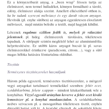
Ez a környezetbarát anyag, a „been wrap” frissen tartja az
élelmiszert, nem termel hulladékot, könnyen formálható a tároló,
edény, élelmiszer alakja szerint. Amellett elkészíthető otthon is,
ha be tudunk szerezni méhviaszt és egy darab vászon anyagot
.
Hevítsük (pl. enyhe sütőben) az anyagon egyenletesen eloszlatott
méhviaszt, majd miután befedte a textilt, majd hagyjuk kihűlni.
rugalmas szilikon fedők is, melyek jó választást
Léteznek
jelentenek
. pl. hideg élelmiszerek tárolására, tökéletesen
tapadnak. A sütőpapír szintén megfelelő lehet az alumíniumfólia
helyettesítésére. Ez utóbbi káros anyagot bocsát ki pl. savas
élelmiszerekkel érintkezve (paradicsom, citrom…), vagy a sütő
magas hőfoka hatására fémtartalma oldódhat.
Tisztítás
Természetes tisztítószereket használjunk
Három példa egyszerű, természetes tisztítószerekre, a mérgező
fehér ecet,
vegyi anyagokat tartalmazó termékekkel szemben:
szódabikarbóna, fekete szappan
– mindent kitakaríthatunk vele a
Vízzel egyenlő arányban keverve a fehér ecet kiváló
konyhában.
lemosószer pl. a konyhai munkaasztalon.
A szódabikarbóna
nedves szivacson pl. a mosogatóban tökéletesen tisztít, enyhén
dörzsölő hatást vált ki. A kevésbé elterjedt, de sokoldalú fekete