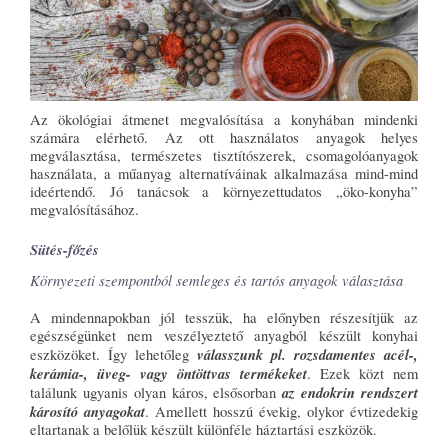
Az ökológiai átmenet megvalósítása a konyhában mindenki
számára elérhető. Az ott használatos anyagok helyes
megválasztása, természetes tisztítószerek, csomagolóanyagok
használata, a műanyag alternatíváinak alkalmazása mind-mind
ideértendő. Jó tanácsok a környezettudatos „öko-konyha”
megvalósításához.
Sütés-főzés
Környezeti szempontból semleges és tartós anyagok választása
A mindennapokban jól tesszük, ha előnyben részesítjük az
egészségünket nem veszélyeztető anyagból készült konyhai
válasszunk pl. rozsdamentes acél-,
eszközöket. Így lehetőleg
kerámia-, üveg- vagy öntöttvas termékeket
. Ezek közt nem
az endokrin rendszert
találunk ugyanis olyan káros, elsősorban
károsító anyagokat
. Amellett hosszú évekig, olykor évtizedekig
eltartanak a belőlük készült különféle háztartási eszközök.