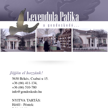
Jöjjön el hozzánk!
5630 Békés, Csabai u 15.
+36 (66) 411-134,
+36 (66) 510-780
info@gondoskodo.hu
NYITVA TARTÁS:
Hétfő - Péntek: