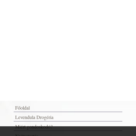
Főoldal
Levendula Drogéria
Miért gondoskodó?
Nyitvatartás