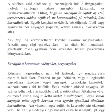
A sütőben való sütéshez pl. használjunk hőálló üvegtepsiket,
melyek semleges hatású anyagból készültek, és
Ahhoz, hogy ne ragadjon le rajtuk az étel,
újrahasznosíthatók.
természetes módon érjük el, ne bevonatokkal, pl. zsiradék, liszt
használatával.
Egyéb konyhai eszközök készüljenek fából vagy
ajánlottan inox anyagból (lapátok, keverő kanalak, evőeszközök
stb.)
Egy tipp:
ha környezetbarát konyhát akarunk megvalósítani,
őrizzük meg régi eszközeinket – az újak, bár mutatósak,
gyártásuk révén gyakran nem kívánatos hatást gyakorolnak
környezetünkre.
Kerüljük a bevonatos edényeket, serpenyőket
Könnyen megsérülnek, nem túl tartósak, így rendszeresen
cserélni kell őket. Továbbá magas hőfokon, vagy a legkisebb
karcolásra bizonyos vegyi anyagok, „endokrin károsítók”
szabadulhatnak fel belőlük. Ezek zsírban oldódó anyagok, és
szétterjedhetnek a zsiradékban, pl. a sütőolajban. Általában véve,
ivel nincs meg a kellő távlat a változásra, ezen káros
és m
anyagok miatt egyik bevonat sem igazán ajánlható általános
használatra
. Azt viszont megtehetjük, és kevesebb kárt okozunk
vele, ha az ilyen edények egy konkrét célra használjuk, pl. egy