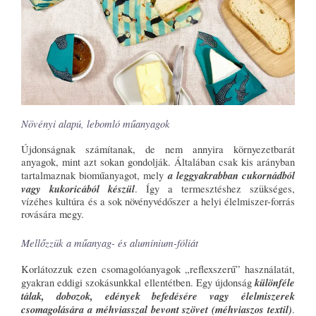
Növényi alapú, lebomló műanyagok
Újdonságnak számítanak, de nem annyira környezetbarát
anyagok, mint azt sokan gondolják. Általában csak kis arányban
a leggyakrabban cukornádból
tartalmaznak bioműanyagot, mely
vagy kukoricából készül
. Így a termesztéshez szükséges,
vízéhes kultúra és a sok növényvédőszer a helyi élelmiszer-forrás
rovására megy.
Mellőzzük a műanyag- és alumínium-fóliát
Korlátozzuk ezen csomagolóanyagok „reflexszerű” használatát,
különféle
gyakran eddigi szokásunkkal ellentétben. Egy újdonság
tálak, dobozok, edények befedésére vagy élelmiszerek
csomagolására a méhviasszal bevont szövet (méhviaszos textil)
.