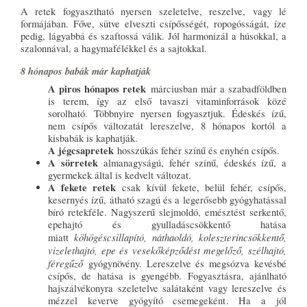
A retek fogyasztható nyersen szeletelve, reszelve, vagy lé
formájában. Főve, sütve elveszti csípősségét, ropogósságát, íze
pedig, lágyabbá és szaftossá válik. Jól harmonizál a húsokkal, a
szalonnával, a hagymafélékkel és a sajtokkal.
8 hónapos babák már kaphatják
A piros hónapos retek
márciusban már a szabadföldben
is terem, így az első tavaszi vitaminforrások közé
sorolható. Többnyire nyersen fogyasztjuk. Édeskés ízű,
nem csípős változatát lereszelve, 8 hónapos kortól a
kisbabák is kaphatják.
A jégcsapretek
hosszúkás fehér színű és enyhén csípős.
A sörretek
almanagyságú, fehér színű, édeskés ízű, a
gyermekek által is kedvelt változat.
A fekete retek
csak kívül fekete, belül fehér, csípős,
kesernyés ízű, átható szagú és a legerősebb gyógyhatással
bíró retekféle. Nagyszerű slejmoldó, emésztést serkentő,
epehajtó és gyulladáscsökkentő hatása
köhögéscsillapító, náthaoldó, koleszterincsökkentő,
miatt
vizelethajtó, epe és vesekőképződést megelőző, szélhajtó,
féregűző
gyógynövény. Lereszelve és megsózva kevésbé
csípős, de hatása is gyengébb. Fogyasztásra, ajánlható
hajszálvékonyra szeletelve salátaként vagy lereszelve és
mézzel keverve gyógyító csemegeként. Ha a jól