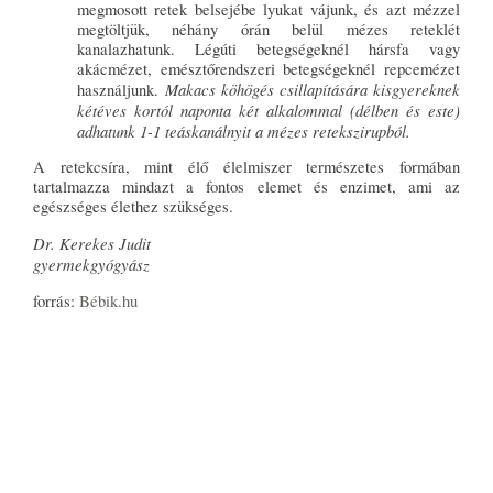
megmosott retek belsejébe lyukat vájunk, és azt mézzel
megtöltjük, néhány órán belül mézes reteklét
kanalazhatunk. Légúti betegségeknél hársfa vagy
akácmézet, emésztőrendszeri betegségeknél repcemézet
Makacs köhögés csillapítására kisgyereknek
használjunk.
kétéves kortól naponta két alkalommal (délben és este)
adhatunk 1-1 teáskanálnyit a mézes retekszirupból.
A retekcsíra, mint élő élelmiszer természetes formában
tartalmazza mindazt a fontos elemet és enzimet, ami az
egészséges élethez szükséges.
Dr. Kerekes Judit
gyermekgyógyász
forrás:
Bébik.hu