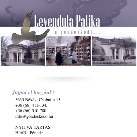
Jöjjön el hozzánk!
5630 Békés, Csabai u 15.
+36 (66) 411-134,
+36 (66) 510-780
info@gondoskodo.hu
NYITVA TARTÁS:
Hétfő - Péntek: