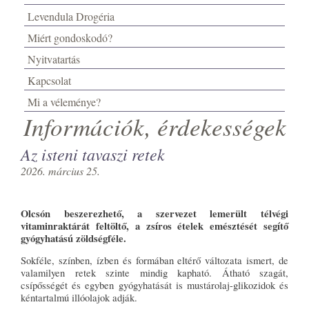
Levendula Drogéria
Miért gondoskodó?
Nyitvatartás
Kapcsolat
Mi a véleménye?
Információk, érdekességek
Az isteni tavaszi retek
2026. március 25.
Olcsón beszerezhető, a szervezet lemerült télvégi
vitaminraktárát feltöltő, a zsíros ételek emésztését segítő
gyógyhatású zöldségféle.
Sokféle, színben, ízben és formában eltérő változata ismert, de
valamilyen retek szinte mindig kapható. Átható szagát,
csípősségét és egyben gyógyhatását is mustárolaj-glikozidok és
kéntartalmú illóolajok adják.