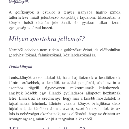
Golfkönyök
A golfkönyök a csuklót a tenyér irányába hajlító izmok
túlterhelése miatt jelentkező könyöktáji fájdalom. Elsősorban a
könyök belső oldalán jelentkezik és gyakran alkari izom
gyengeség is társul hozzá.
Milyen sportokra jellemző?
Nevéből adódóan nem ritkán a golfozókat érinti, és előfordulhat
gerelyhajítóknál, falmászóknál, kézilabdázóknál is.
Teniszkönyök
Teniszkönyök akkor alakul ki, ha a hajlítóizmok a feszítőizmok
kárára erősebbek, a feszítők tapadási pontjánál, ahol az ín a
csonthoz rögzül, úgynevezett mikrotraumák keletkeznek,
amelyek később egy állandó gyulladásos állapotot hozhatnak
létre. Ennek az az eredménye, hogy már a kisebb mozdulatok is
fájdalmasak lehetnek. Eleinte csak a könyök behajlítása okoz
fájdalmat, de később már a csavaró, szorító mozdulatok és az
írás is nehézséget okozhatnak, az is előfordul, hogy az érintett az
izomgyengeség miatt kiejti a tárgyakat a kezéből.