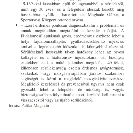
15-18%-kal lassabban épül fel ugyanabból a sérülésből,
mint egy 30 éves, és a felépülési időszak később még
hosszabbra nyúlik – ismerteti dr. Magbade Gábor, a
Sportorvosi Központ ortopéd orvosa.
– Ezért érdemes pontosan diagnosztizálni a problémát, és
annak megfelelően megtalálni a kezelés módját. A
fájdalomcsillapításnak gyors, eredményes eszköze lehet a
helyi fájdalomcsillapító, gyulladáscsökkentő injekció,
amivel a legnehezebb időszakot is könnyebb átvészelni.
Sérüléseknél hosszabb távon hatékony lehet az orvosi
kollagén- és a hialuronsav injekciókúra, bár bizonyos
esetekben csak a műtét jelenthet megoldást. 40 felett,
különösen sérülékenység esetén érdemes gyógytornász,
szakedző, vagy mozgásterápiában járatos szakember
segítségét is kérni a megfelelő mozgáskivitelezéshez.
Megfelelő kezeléssel és prevencióval ugyanis nem csak
gyorsabb lehet a felépülés, de minőségi is, vagyis
biztonságosabban folytatható a sport, kevésbé kell tartani a
visszaeséstől vagy az újabb sérülésektől.
forrás:
Patika Magazin