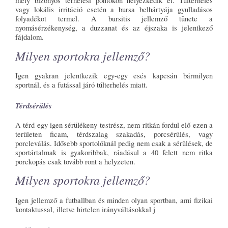
mely bizonyos terhelési pontokon helyezkedik el. Túlterhelés
vagy lokális irritáció esetén a bursa belhártyája gyulladásos
folyadékot termel. A bursitis jellemző tünete a
nyomásérzékenység, a duzzanat és az éjszaka is jelentkező
fájdalom.
Milyen sportokra jellemző?
Igen gyakran jelentkezik egy-egy esés kapcsán bármilyen
sportnál, és a futással járó túlterhelés miatt.
Térdsérülés
A térd egy igen sérülékeny testrész, nem ritkán fordul elő ezen a
területen ficam, térdszalag szakadás, porcsérülés, vagy
porcleválás. Idősebb sportolóknál pedig nem csak a sérülések, de
sportártalmak is gyakoribbak, ráadásul a 40 felett nem ritka
porckopás csak tovább ront a helyzeten.
Milyen sportokra jellemző?
Igen jellemző a futballban és minden olyan sportban, ami fizikai
kontaktussal, illetve hirtelen irányváltásokkal j