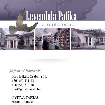
Jöjjön el hozzánk!
5630 Békés, Csabai u 15.
+36 (66) 411-134,
+36 (66) 510-780
info@gondoskodo.hu
NYITVA TARTÁS:
Hétfő - Péntek: