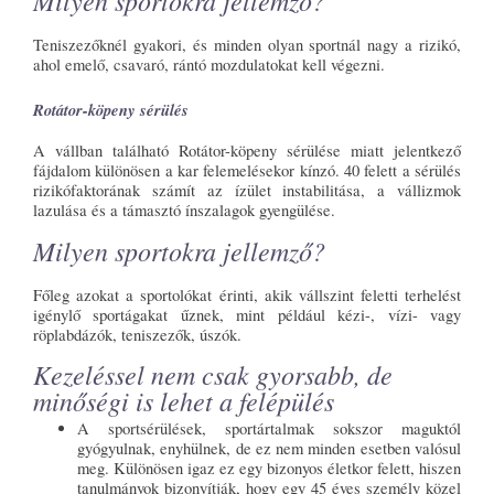
Milyen sportokra jellemző?
Teniszezőknél gyakori, és minden olyan sportnál nagy a rizikó,
ahol emelő, csavaró, rántó mozdulatokat kell végezni.
Rotátor-köpeny sérülés
A vállban található Rotátor-köpeny sérülése miatt jelentkező
fájdalom különösen a kar felemelésekor kínzó. 40 felett a sérülés
rizikófaktorának számít az ízület instabilitása, a vállizmok
lazulása és a támasztó ínszalagok gyengülése.
Milyen sportokra jellemző?
Főleg azokat a sportolókat érinti, akik vállszint feletti terhelést
igénylő sportágakat űznek, mint például kézi-, vízi- vagy
röplabdázók, teniszezők, úszók.
Kezeléssel nem csak gyorsabb, de
minőségi is lehet a felépülés
A sportsérülések, sportártalmak sokszor maguktól
gyógyulnak, enyhülnek, de ez nem minden esetben valósul
meg. Különösen igaz ez egy bizonyos életkor felett, hiszen
tanulmányok bizonyítják, hogy egy 45 éves személy közel