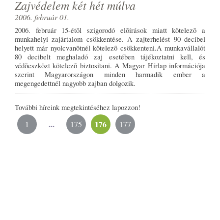
Zajvédelem két hét múlva
2006. február 01.
2006. február 15-étõl szigorodó elõírások miatt kötelezõ a
munkahelyi zajártalom csökkentése. A zajterhelést 90 decibel
helyett már nyolcvanötnél kötelezõ csökkenteni.A munkavállalót
80 decibelt meghaladó zaj esetében tájékoztatni kell, és
védõeszközt kötelezõ biztosítani. A Magyar Hírlap információja
szerint Magyarországon minden harmadik ember a
megengedettnél nagyobb zajban dolgozik.
További híreink megtekintéséhez lapozzon!
...
176
1
175
177