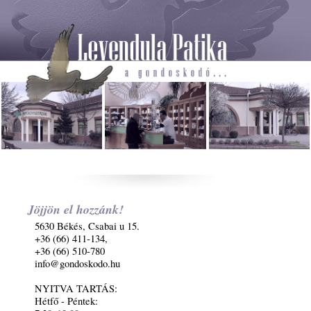
Jöjjön el hozzánk!
5630 Békés, Csabai u 15.
+36 (66) 411-134,
+36 (66) 510-780
info@gondoskodo.hu
NYITVA TARTÁS:
Hétfő - Péntek: