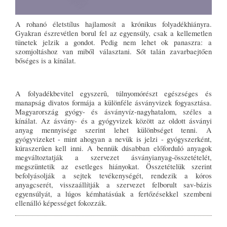
A rohanó életstílus hajlamosít a krónikus folyadékhiányra.
Gyakran észrevétlen borul fel az egyensúly, csak a kellemetlen
tünetek jelzik a gondot. Pedig nem lehet ok panaszra: a
szomjoltáshoz van miből választani. Sőt talán zavarbaejtően
bőséges is a kínálat.
A folyadékbevitel egyszerû, túlnyomórészt egészséges és
manapság divatos formája a különféle ásványvizek fogyasztása.
Magyarország gyógy- és ásványvíz-nagyhatalom, széles a
kínálat. Az ásvány- és a gyógyvizek között az oldott ásványi
anyag mennyisége szerint lehet különbséget tenni. A
gyógyvizeket - mint ahogyan a nevük is jelzi - gyógyszerként,
kúraszerûen kell inni. A bennük dúsabban előforduló anyagok
megváltoztatják a szervezet ásványianyag-összetételét,
megszüntetik az esetleges hiányokat. Összetételük szerint
befolyásolják a sejtek tevékenységét, rendezik a kóros
anyagcserét, visszaállítják a szervezet felborult sav-bázis
egyensúlyát, a lúgos kémhatásúak a fertőzésekkel szembeni
ellenálló képességet fokozzák.