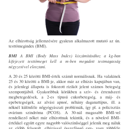
Az elhízottság jellemzésére gyakran alkalmazott mutató az ún.
testtömegindex (BMI).
BMI
A BMI (Body Mass Index) kiszámításához a kg-ban
kifejezett testtömeget kell a m-ben megadott testmagasság
négyzetével elosztani.
A 20 és 25 közötti BMI-érték számít normálisnak. Ha valakinek
25 és 30 közötti a BMI-je, akkor már az elhízás kapujában van,
és jelenlegi állapota is fokozott rizikót jelent számos betegség
szempontjából. Gyakoribbak körükben a szív- és érrendszeri
megbetegedések, a 2-es típusú cukorbetegség, a máj- és
epebetegségek, az alvási apnoé, néhány daganattípus, ill. a
nőknél különféle nőgyógyászati problémák, így pl. a policisztás
ovárium szindróma (PCOS). A 30-nál magasabb BMI-vel
rendelkező nőket már elhízottnak tekintik, és a növekvő BMI-
értékkel együtt egyre nagyobb valószínűséggel jelenik meg náluk
az előbb felsorolt, elhízással összefüggő egy- vagy többféle