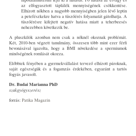
az elfogyasztott táplálék mennyiségének csökkentése.
Elhízott nőkben a nagyobb mennyiségben jelen lévő leptin
a petefészkekre hatva a tüszőérés folyamatát gátolhatja. A
tüszőérésre kifejtett negatív hatása miatt a teherbeesés
nehezebben következik be.
A pluszkilók azonban nem csak a nőknél okoznak problémát.
Két, 2010-ben végzett tanulmány, összesen több mint ezer férfi
bevonásával igazolta, hogy a BMI növekedése a spermiumok
minőségének romlását okozza.
Előbbiek fényében a gyermekvállalást tervező elhízott pároknak,
saját egészségük és a fogamzás érdekében, egyaránt a tartós
fogyás javasolt.
Dr. Budai Marianna PhD
szakgyógyszerész
forrás:
Patika Magazin