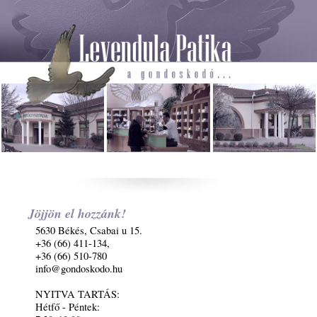
Jöjjön el hozzánk!
5630 Békés, Csabai u 15.
+36 (66) 411-134,
+36 (66) 510-780
info@gondoskodo.hu
NYITVA TARTÁS:
Hétfő - Péntek: