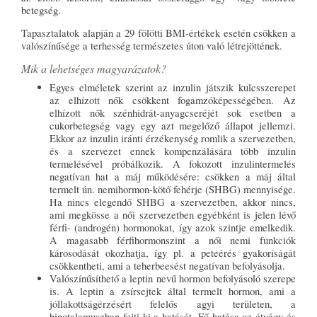
betegség.
Tapasztalatok alapján a 29 fölötti BMI-értékek esetén csökken a
valószínűsége a terhesség természetes úton való létrejöttének.
Mik a lehetséges magyarázatok?
Egyes elméletek szerint az inzulin játszik kulcsszerepet
az elhízott nők csökkent fogamzóképességében. Az
elhízott nők szénhidrát-anyagcseréjét sok esetben a
cukorbetegség vagy egy azt megelőző állapot jellemzi.
Ekkor az inzulin iránti érzékenység romlik a szervezetben,
és a szervezet ennek kompenzálására több inzulin
termelésével próbálkozik. A fokozott inzulintermelés
negatívan hat a máj működésére: csökken a máj által
termelt ún. nemihormon-kötő fehérje (SHBG) mennyisége.
Ha nincs elegendő SHBG a szervezetben, akkor nincs,
ami megkösse a női szervezetben egyébként is jelen lévő
férfi- (androgén) hormonokat, így azok szintje emelkedik.
A magasabb férfihormonszint a női nemi funkciók
károsodását okozhatja, így pl. a peteérés gyakoriságát
csökkentheti, ami a teherbeesést negatívan befolyásolja.
Valószínűsíthető a leptin nevű hormon befolyásoló szerepe
is. A leptin a zsírsejtek által termelt hormon, ami a
jóllakottságérzésért felelős agyi területen, a
hipotalamuszban fejti ki a hatását. Fő hatása az étvágy és