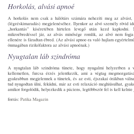
Horkolás, alvási apnoé
A horkolás nem csak a hálótárs számára nehezíti meg az alvást, 
(légzéskimaradás) megjelenéséhez. Ilyenkor az alvó személy rövid id
„horkantás” kíséretében hirtelen levegő után kezd kapkodni.
mikroébredéssel jár, az alvás minősége romlik, az alvó nem fogja
ellenére is fáradtan ébred. (Az alvási apnoe-ra való hajlam egyértelmű
önmagában rizikófaktora az alvási apnoénak.)
Nyugtalan láb szindróma
A nyugtalan láb szindróma tünete, hogy nyugalmi helyzetben a v
kellemetlen, furcsa érzés jelentkezik, ami a végtag megmozgatá
gyakrabban megjelennek a tünetek, és az esti, éjszakai órákban váln
tud nyugodtan ülni, feküdni, már az esti relaxáció meghiúsulhat, gyak
amikor forgolódik, helyezkedik a páciens, legtöbbször fel is kell kelnie 
forrás:
Patika Magazin