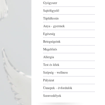
Gyógyszer
Sajtófigyelő
Táplálkozás
Anya - gyermek
Egészség
Betegségeink
Megelőzés
Allergia
Test és lélek
Szépség - wellness
Pályázat
Ünnepek - évfordulók
Szenvedélyek