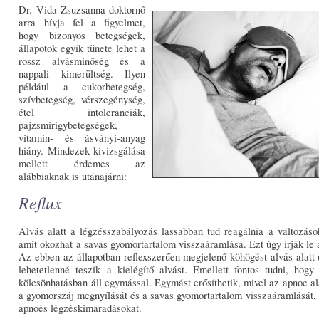
Dr. Vida Zsuzsanna doktornő
arra hívja fel a figyelmet,
hogy bizonyos betegségek,
állapotok egyik tünete lehet a
rossz alvásminőség és a
nappali kimerültség. Ilyen
például a cukorbetegség,
szívbetegség, vérszegénység,
étel intoleranciák,
pajzsmirigybetegségek,
vitamin- és ásványi-anyag
hiány. Mindezek kivizsgálása
mellett érdemes az
alábbiaknak is utánajárni:
Reflux
Alvás alatt a légzésszabályozás lassabban tud reagálnia a változásokr
amit okozhat a savas gyomortartalom visszaáramlása. Ezt úgy írják le 
Az ebben az állapotban reflexszerűen megjelenő köhögést alvás alatt
lehetetlenné teszik a kielégítő alvást. Emellett fontos tudni, hog
kölcsönhatásban áll egymással. Egymást erősíthetik, mivel az apnoe ala
a gyomorszáj megnyílását és a savas gyomortartalom visszaáramlását, az
apnoés légzéskimaradásokat.