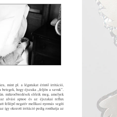
a, mint pl. a légutakat érintő irritáció,
a betegek, hogy éjszaka „feljön a savuk”.
 ún. mikroébredések előzik meg, amelyek
y az alvási apnoe és az éjszakai reflux
tt fellépő negatív mellkasi nyomás segíti
 így okozott irritáció pedig ronthatja az