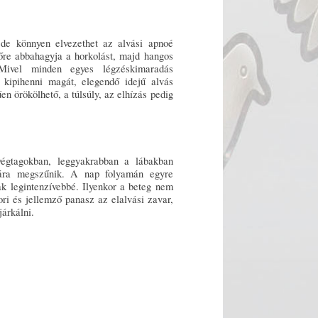
de könnyen elvezethet az alvási apnoé
őre abbahagyja a horkolást, majd hangos
 Mivel minden egyes légzéskimaradás
 kipihenni magát, elegendő idejű alvás
en örökölhető, a túlsúly, az elhízás pedig
égtagokban, leggyakrabban a lábakban
sára megszűnik. A nap folyamán egyre
ak legintenzívebbé. Ilyenkor a beteg nem
ori és jellemző panasz az elalvási zavar,
járkálni.