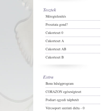
Tesztek
Méregtelenítés
Prosztata gond?
Cukorteszt 0
Cukorteszt A
Cukorteszt AB
Cukorteszt B
Extra
Benu hűségprogram
CORAZON egészségteszt
Podiart egyedi talpbetét
Vércsoport szerinti diéta - 0